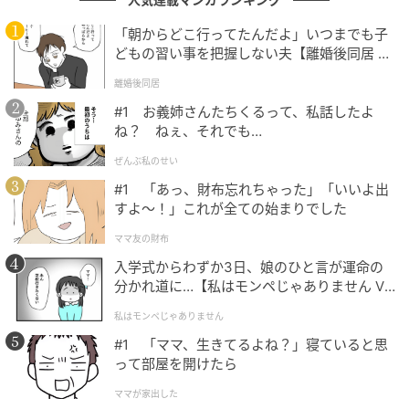
マニュアルが役立つ場面もあれば、すべてをマニュア
「朝からどこ行ってたんだよ」いつまでも子
どもの習い事を把握しない夫【離婚後同居 Vo
ルにまとめることが難しい業務もあります。そのよう
l.1】
な場面では、自分でメモを取りながら経験を積み、少
離婚後同居
しずつ身につけていくことも大切なのかもしれませ
#1 お義姉さんたちくるって、私話したよ
ん。
ね？ ねぇ、それでも…
ぜんぶ私のせい
また、業務の改善につながると感じた場合は、自らマ
#1 「あっ、財布忘れちゃった」「いいよ出
ニュアルを作成したり、提案したりするという考え方
すよ〜！」これが全ての始まりでした
もあるでしょう。
ママ友の財布
仕事への向き合い方は、世代だけでなく一人ひとり異
入学式からわずか3日、娘のひと言が運命の
分かれ道に…【私はモンペじゃありません Vo
なります。だからこそ、お互いの考え方を尊重しなが
l.1】
らより良い方法を模索していくことの大切さを考えさ
私はモンペじゃありません
せられる出来事だったのではないでしょうか。
#1 「ママ、生きてるよね？」寝ていると思
って部屋を開けたら
ママが家出した
アンケート実施日： 2026年7月5日