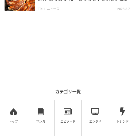
の記事をもっとみる
ちに」
TRILL ニュース
2026.8.7
カテゴリ一覧
トップ
マンガ
エピソード
エンタメ
トレンド