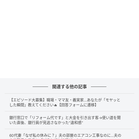
「マニュアルに書いておいてもらえますか？」
説明を終えたAさん。
すると返ってきたのは、お礼の言葉ではありませんで
した。
「それ、
マニュアルに書いてないので、ちゃんと書い
ておいてもらえますか？
」
関連する他の記事
思いがけない一言に、Aさんは驚いたそうです。
【エピソード大募集】職場・ママ友・義実家…あなたが「モヤッと
Aさんは、
した瞬間」教えてください🔥【回答フォームに遷移】
「マニュアルに書くほどの内容ではないし、自分のノ
銀行窓口で「リフォーム代です」と大金を引き出す客→使い道を聞
いた直後、銀行員が見逃さなかった“違和感”
ートにメモを取っておけばいいんじゃない？」
60代妻「なぜ私の休みに？」夫の部屋のエアコン工事なのに…夫の