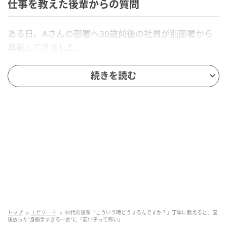
仕事を教えた後輩からの質問
ある日、Aさんの部署へ30歳前後の社員が別部署から
異動してきました。
業務に慣れない中、その社員から、
続きを読む
「こういう時って、どうするんですか？」
と仕事について質問を受けたそうです。
Aさんは、
「こういう時は、これこれこうやって対応するんだ
よ」
と、これまでの経験を踏まえて説明しました。
トップ
エピソード
30代の後輩「こういう時どうするんですか？」丁寧に教えると、直
後放った“身勝手すぎる一言”に「若い子って怖い」