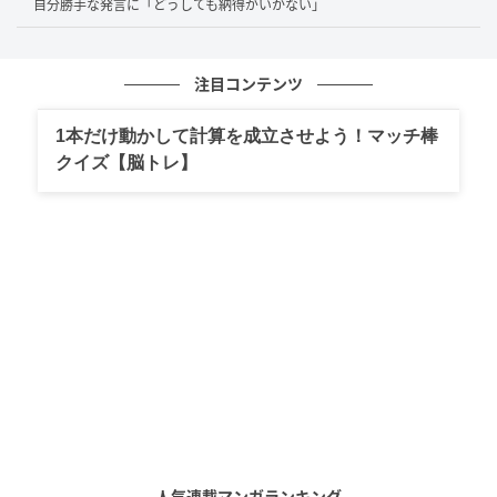
と伝えました。
自分勝手な発言に「どうしても納得がいかない」
しかし、その社員は、
注目コンテンツ
「私はメモなんてしたくないです。」
「後輩のためにマニュアルを作るのは、先輩の仕事じ
1本だけ動かして計算を成立させよう！マッチ棒
クイズ【脳トレ】
ゃないですか。」
と返したといいます。
そのやり取りを通して、Aさんは仕事への考え方の違い
を強く感じ、「若い子って怖い。いろんな意味で怖
い」と当時を振り返ります。
仕事の覚え方は人それぞれ
仕事の覚え方は人それぞれです。
人気連載マンガランキング