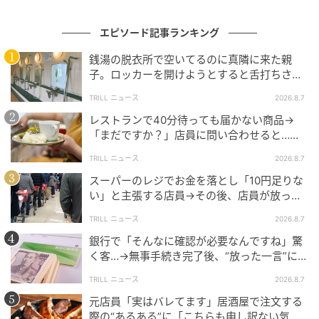
投稿方法： TRILL 募集フォームより
エピソード記事ランキング
投稿者情報：50代女性・会社員
銭湯の脱衣所で空いてるのに真隣に来た親
子。ロッカーを開けようとすると舌打ちさ
※本記事は投稿者様の体験談を元に作成しています。
れ…→直後、娘の放った“純粋な一言”に「心の
※自社で募集したエピソードに基づき、編集部にて事
TRILL ニュース
2026.8.7
中で拍手」
実確認および表現の精査を行った上で公開していま
レストランで40分待っても届かない商品→
「まだですか？」店員に問い合わせると…そ
す。
の後、“理不尽な対応”に「二度と行っていま
TRILL ニュース
2026.8.7
せん」
スーパーのレジでお金を落とし「10円足りな
【エピソード募集】日常のちょっとした体験、TRILL
い」と主張する店員→その後、店員が放っ
でシェアしませんか？【2分で完了・匿名】
た”驚きの一言”に「そのスーパーには行って
TRILL ニュース
2026.8.7
いません」
次の記事
銀行で「そんなに確認が必要なんですね」驚
く客…→無事手続き完了後、“放った一言”に銀
#1 「ママ、生きてるよね？」寝ていると思
行員「思わず笑ってしまった」
って部屋を開けたら
TRILL ニュース
2026.8.7
元店員「実はバレてます」居酒屋で注文する
際の“あるある”に「こちらも申し訳ない気持