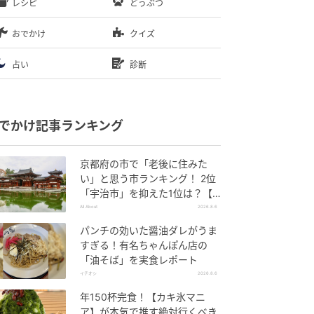
レシピ
どうぶつ
おでかけ
クイズ
占い
診断
でかけ記事ランキング
京都府の市で「老後に住みた
い」と思う市ランキング！ 2位
「宇治市」を抑えた1位は？【2
026年調査】
All About
2026.8.6
パンチの効いた醤油ダレがうま
すぎる！有名ちゃんぽん店の
「油そば」を実食レポート
イチオシ
2026.8.6
年150杯完食！【カキ氷マニ
ア】が本気で推す絶対行くべき