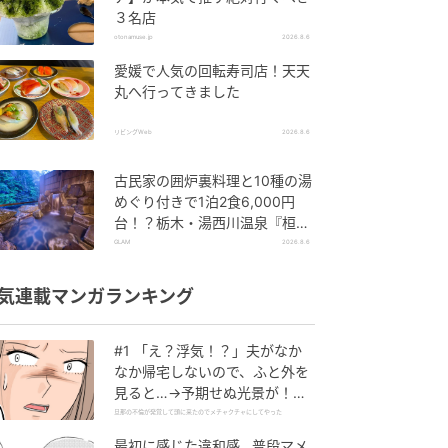
３名店
otonamuse.jp
2026.8.6
愛媛で人気の回転寿司店！天天
丸へ行ってきました
リビングWeb
2026.8.6
古民家の囲炉裏料理と10種の湯
めぐり付きで1泊2食6,000円
台！？栃木・湯西川温泉『桓武
平氏ゆかりの宿 揚羽』で叶う秘
GLAM
2026.8.6
境ステイ
気連載マンガランキング
#1 「え？浮気！？」夫がなか
なか帰宅しないので、ふと外を
見ると…→予期せぬ光景が！｜
旦那の不倫が発覚して頭に来た
旦那の不倫が発覚して頭に来たのでメチャクチャにしてやった
のでメチャクチャにしてやった
最初に感じた違和感…普段マメ