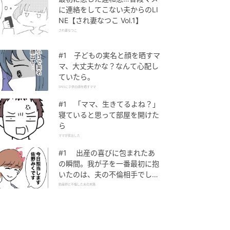
に連絡をしてこない夫からのLI
NE【され妻なつこ Vol.1】
され妻なつこ
#1 子どもの実名と顔を晒すマ
マ、大丈夫かな？なんて心配し
ていたら。
SNSに子供の顔を晒すママ
#1 「ママ、生きてるよね？」
寝ていると思って部屋を開けた
ら
ママが家出した
#1 出産の喜びに包まれたあ
の瞬間。我が子を一番最初に抱
いたのは、夫の不倫相手でし
た。
助産師と不倫した夫の末路