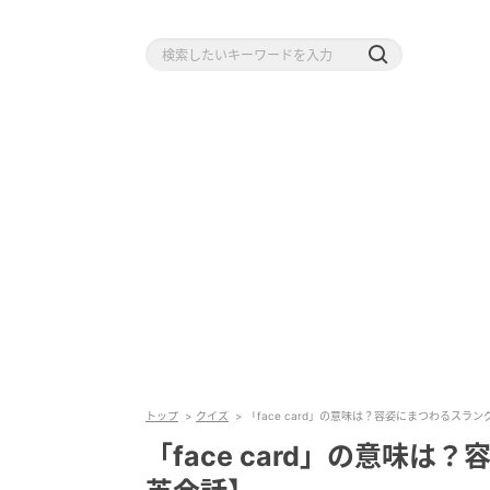
トップ
クイズ
「face card」の意味は？容姿にまつわるスラ
「face card」の意味