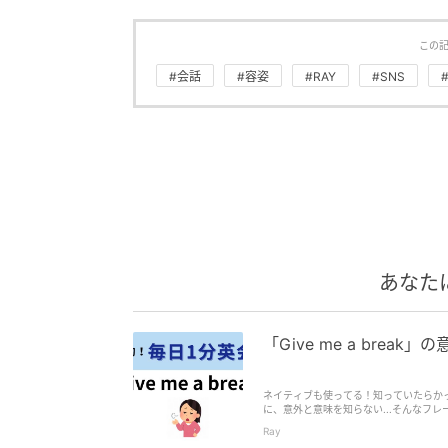
この
#会話
#容姿
#RAY
#SNS
あなた
「Give me a bre
ネイティブも使ってる！知っていたらか
に、意外と意味を知らない...そんなフ
Ray