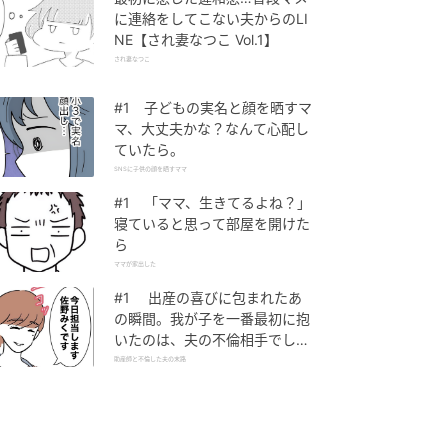
に連絡をしてこない夫からのLI
NE【され妻なつこ Vol.1】
され妻なつこ
#1 子どもの実名と顔を晒すマ
マ、大丈夫かな？なんて心配し
ていたら。
SNSに子供の顔を晒すママ
#1 「ママ、生きてるよね？」
寝ていると思って部屋を開けた
ら
ママが家出した
#1 出産の喜びに包まれたあ
の瞬間。我が子を一番最初に抱
いたのは、夫の不倫相手でし
た。
助産師と不倫した夫の末路