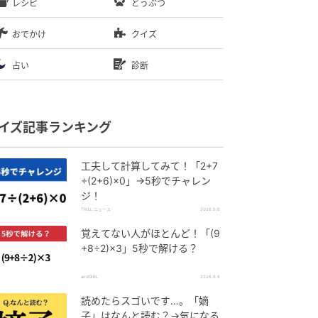
レシピ
どうぶつ
おでかけ
クイズ
占い
診断
イズ記事ランキング
工夫して計算してみて！「2+7
÷(2+6)×0」→5秒でチャレン
ジ！
TRILL ニュース
2026.8.6
覚えてない人がほとんど！「(9
+8÷2)×3」5秒で解ける？
andGIRL
2026.8.6
読めたらスゴいです…。「嫡
子」はなんと読む？→気になる