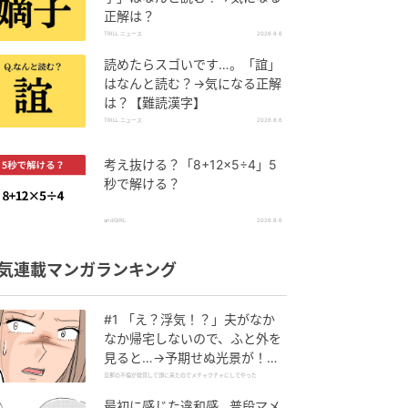
正解は？
TRILL ニュース
2026.8.6
読めたらスゴいです…。「誼」
はなんと読む？→気になる正解
は？【難読漢字】
TRILL ニュース
2026.8.6
考え抜ける？「8+12×5÷4」5
秒で解ける？
andGIRL
2026.8.6
気連載マンガランキング
#1 「え？浮気！？」夫がなか
なか帰宅しないので、ふと外を
見ると…→予期せぬ光景が！｜
旦那の不倫が発覚して頭に来た
旦那の不倫が発覚して頭に来たのでメチャクチャにしてやった
のでメチャクチャにしてやった
最初に感じた違和感…普段マメ