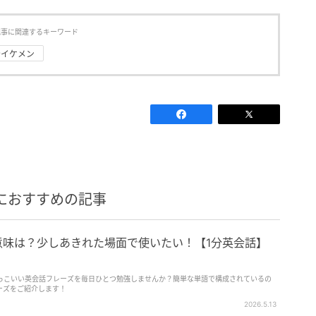
記事に関連するキーワード
#イケメン
におすすめの記事
ak」の意味は？少しあきれた場面で使いたい！【1分英会話】
っこいい英会話フレーズを毎日ひとつ勉強しませんか？簡単な単語で構成されているの
レーズをご紹介します！
2026.5.13