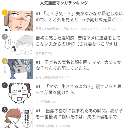
国展開を目指す子ども向けドローンスクール「ドロー
人気連載マンガランキング
ンアップ」が監修している。多くの子どもたちを指導
#1 「え？浮気！？」夫がなかなか帰宅しない
してきた実績に裏打ちされた体系的なプログラムを採
ので、ふと外を見ると…→予期せぬ光景が！
用し、同校はその認定校として運営している。
｜旦那の不倫が発覚して頭に来たのでメチャ
旦那の不倫が発覚して頭に来たのでメチャクチャにしてやった
クチャにしてやった
最初に感じた違和感…普段マメに連絡をして
こない夫からのLINE【され妻なつこ Vol.1】
され妻なつこ
#1 子どもの実名と顔を晒すママ、大丈夫か
な？なんて心配していたら。
SNSに子供の顔を晒すママ
#1 「ママ、生きてるよね？」寝ていると思
って部屋を開けたら
ママが家出した
ストレートプレス
#1 出産の喜びに包まれたあの瞬間。我が子
さらに、荒川区ドローンスクール 口コミ評価
を一番最初に抱いたのは、夫の不倫相手でし
た。
No.1(Google口コミに基づく独自ランキング調査／
助産師と不倫した夫の末路