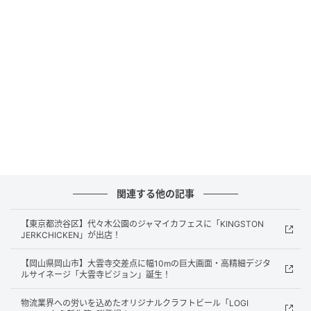
ストレートプレス
同校はこれまで「ドローン組み立て教室」や「荒川区
関連する他の記事
まちゼミ」などの単発ワークショップを開催し、2025
年だけでものべ100名以上の子ども・保護者が参加し
【東京都渋谷区】代々木公園のジャマイカフェスに「KINGSTON
JERKCHICKEN」が出店！
た。
【岡山県岡山市】大雲寺交差点に幅10mの巨大画面・高精細デジタ
その中で最も多く寄せられたのが「単発ではなく、定
ルサイネージ「大雲寺ビジョン」誕生！
期的に通わせたい」という声。子どもたちが時間を忘
物流業界への労いを込めたオリジナルクラフトビール「LOGI