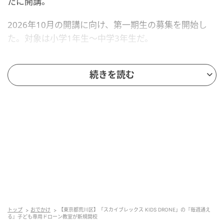
たに開講。
2026年10月の開講に向け、第一期生の募集を開始し
た。対象は小学1年生〜中学3年生だ。
「定期的に通わせたい」という保護者の声を
続きを読む
もとに開校
トップ
おでかけ
【東京都荒川区】「スカイブレックス KIDS DRONE」の『毎週通え
る』子ども専用ドローン教室が新規開校