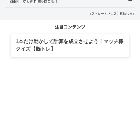
れて夢中になる姿、そして保護者からの確かな要望を
BEER」から新作第6弾登場！
受け、「毎週通って継続的に成長できる」スクールと
※ストレートプレスに移動します
しての開校に至った。
注目コンテンツ
1本だけ動かして計算を成立させよう！マッチ棒
クイズ【脳トレ】
ストレートプレス
同スクールのカリキュラムは、関西で11校を展開し全