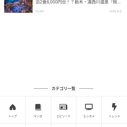
泊2食6,000円台！？栃木・湯西川温泉『桓武
取得をサポートする「JUAVACドローンエキスパートア
平氏ゆかりの宿 揚羽』で叶う秘境ステイ
GLAM
2026.8.6
カデミー東京サテライト校」の指導ノウハウを掛け合
わせ、子ども向けに最適化した。
「実績ある監修カリキュラム × 地域No.1の指導力」
が、同校ならではの強みだ。
「スカイブレックス KIDS DRONE」の3つの
特長
スカイブレックス KIDS DRONEの3つの特長は次の通
カテゴリ一覧
り。
トップ
マンガ
エピソード
エンタメ
トレンド