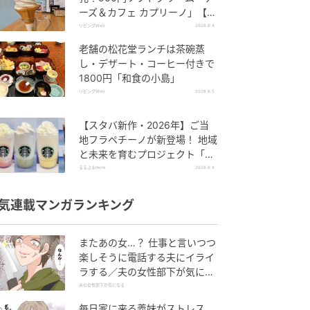
ーズ＆カフェ カプリーノ」【す
すきの】
リビングWeb
2026.8.4
老舗の松花堂ランチは茶碗蒸
し・デザート・コーヒー付きで
1800円「和食の小島」
リビングWeb
2026.8.5
【スタバ新作・2026年】ご当
地フラペチーノが新登場！ 地域
と未来を育むプロジェクト「ST
ARBUCKS JIMOTO PROGRA
るるぶ＆more.
2026.8.4
M」が青森・群馬・沖縄で始
動。6種類を飲んで実食レポー
気連載マンガランキング
ト
またあの女…？ 仕事と言いつつ
楽しそうに電話する夫にイライ
ラする／夫の女性部下が気にな
る（1）【夫婦の危機 まんが】
夫の女性部下が気になる
毎日家に来る義妹がストレス…