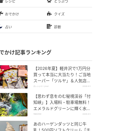
レシピ
どうぶつ
おでかけ
クイズ
占い
診断
でかけ記事ランキング
【2026年夏】軽井沢で1万円分
買って本当に大当たり！ご当地
スーパー「ツルヤ」＆人気店の
お土産ベスト5【夏のお出か
オレンジページnet
2026.8.5
け】
【思わず息をのむ秘境渓谷「付
知峡」】入場料・駐車場無料！
エメラルドグリーンに輝く水面
はまるで絵画のよう｜岐阜県中
TABIZINE
2026.8.5
津川市
あのハーゲンダッツと同じ牛
乳！500円ソフトクリーム「チ