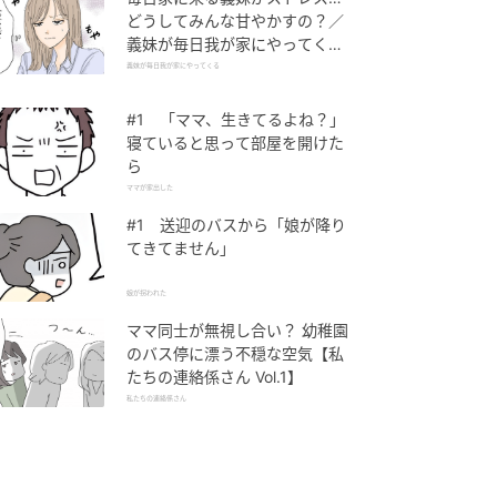
どうしてみんな甘やかすの？／
義妹が毎日我が家にやってくる
（1）【義父母がシンドイんで
義妹が毎日我が家にやってくる
す！ まんが】
#1 「ママ、生きてるよね？」
寝ていると思って部屋を開けた
ら
ママが家出した
#1 送迎のバスから「娘が降り
てきてません」
娘が拐われた
ママ同士が無視し合い？ 幼稚園
のバス停に漂う不穏な空気【私
たちの連絡係さん Vol.1】
私たちの連絡係さん