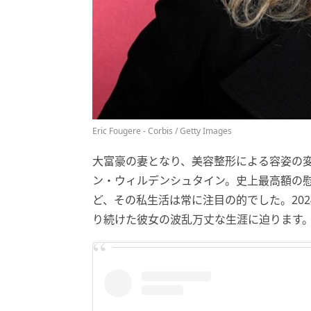
Eric Fougere - Corbis / Getty Images
大富豪の妻となり、美容整形による容姿の
ン・ウィルデンシュタイン。史上最高額の
ど、その私生活は常に注目の的でした。20
り続けた彼女の波乱万丈な生涯に迫ります