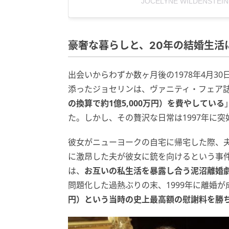
JOCELYNE WILDENSTEIN
豪奢な暮らしと、20年の結婚生活
出会いからわずか数ヶ月後の1978年4月3
添ったジョセリンは、ヴァニティ・フェア
の換算で約1億5,000万円）を費やしている
た。しかし、その贅沢な日常は1997年に
彼女がニューヨークの自宅に帰宅した際、
に激昂した夫が彼女に銃を向けるという事
は、
お互いの私生活を暴露し合う泥沼離婚
問題化した過熱ぶりの末、1999年に離婚
円）という当時の史上最高額の慰謝料を勝