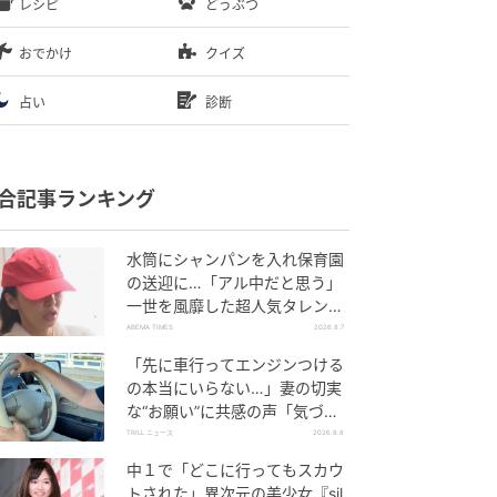
レシピ
どうぶつ
おでかけ
クイズ
占い
診断
合記事ランキング
水筒にシャンパンを入れ保育園
の送迎に…「アル中だと思う」
一世を風靡した超人気タレン
ト、酒漬けだった日々を告白
ABEMA TIMES
2026.8.7
「先に車行ってエンジンつける
の本当にいらない…」妻の切実
な“お願い”に共感の声「気づか
ないんですよね…」
TRILL ニュース
2026.8.8
中１で「どこに行ってもスカウ
トされた」異次元の美少女『sil