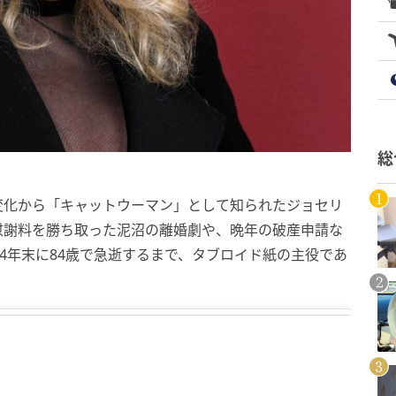
総
変化から「キャットウーマン」として知られたジョセリ
慰謝料を勝ち取った泥沼の離婚劇や、晩年の破産申請な
24年末に84歳で急逝するまで、タブロイド紙の主役であ
。