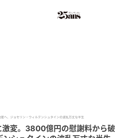
ら破産へ、ジョセリン・ウィルデンシュタインの波乱万丈な半生
に激変。3800億円の慰謝料から破