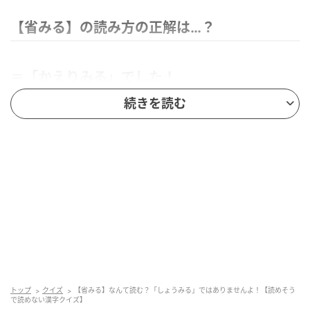
【省みる】の読み方の正解は…？
＝「かえりみる」でした！
続きを読む
「かえりみる」には「省みる」と「顧みる」の漢字表
記があります。この二つの違いは、「省」には『反省
する』という意味があり、「顧」にはない、というと
ころ。そのため、自分の行いを反省する場合は「省み
る」、過去を思い起こし振り返る場合は「顧みる」と
覚えておいてくださいね。
まとめ／meiko 参考／デジタル大辞泉（小学館）
元記事で読む
トップ
クイズ
【省みる】なんて読む？「しょうみる」ではありませんよ！【読めそう
次の記事
で読めない漢字クイズ】