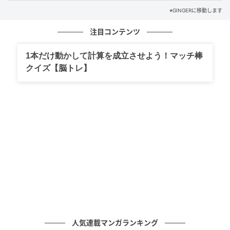
1774.com
※GINGERに移動します
TEXT=GINGER編集部
注目コンテンツ
元記事で読む
1本だけ動かして計算を成立させよう！マッチ棒
クイズ【脳トレ】
次の記事
甘すぎないフラワーモチーフがポイント！夏
の相棒はカンペールで探して
の記事をもっとみる
人気連載マンガランキング