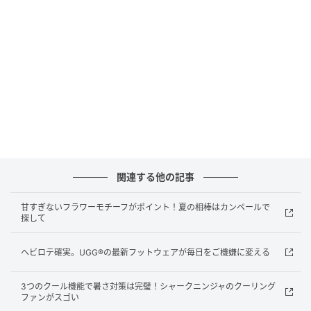
ウンという落ち着いたカラーパレットで表現される。
もちろん、オリジナルのBIRKENSTOCKフットベッド
が履き心地のよさをお約束。
同コレクションには、1774限定のシルエットである
Sylt、クラシックなモカシンを気軽に履けるスリッポ
ンとして再解釈したNaplesもラインナップ。夏の足元
を快適におしゃれに彩ってくれること確実！
※BIRKENSTOCK 1774 Northeast Providenceコレクシ
関連する他の記事
ョンは、2026年6月25日よりオンラインストアおよび
世界各地の一部取扱店にて発売。
甘すぎないフラワーモチーフがポイント！夏の相棒はカンペールで
探して
Birkenstock Japan Customer Service
（ビルケンシ
ュトック・ジャパン カスタマーサービス）
ヘビロテ確実。UGG®の最新フットウェアが毎日をご機嫌に変える
0476-50-2626
3つのクール機能で暑さ対策は完璧！シャークニンジャのクーリング
ファンがスゴい