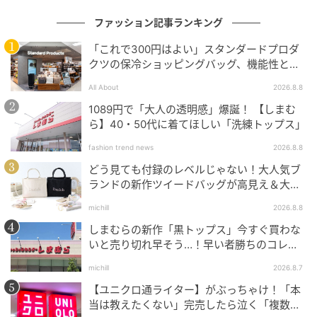
ファッション記事ランキング
「これで300円はよい」スタンダードプロダ
クツの保冷ショッピングバッグ、機能性とデ
ザインでネット大絶賛
All About
2026.8.8
1089円で「大人の透明感」爆誕！ 【しまむ
ら】40・50代に着てほしい「洗練トップス」
fashion trend news
2026.8.8
どう見ても付録のレベルじゃない！大人気ブ
ランドの新作ツイードバッグが高見え＆大容
量♡
michill
2026.8.8
しまむらの新作「黒トップス」今すぐ買わな
いと売り切れ早そう…！早い者勝ちのコレ買
いリスト
michill
2026.8.7
【ユニクロ通ライター】がぶっちゃけ！「本
当は教えたくない」完売したら泣く「複数買