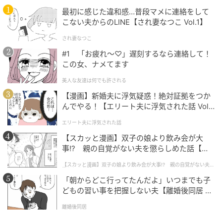
最初に感じた違和感…普段マメに連絡をして
こない夫からのLINE【され妻なつこ Vol.1】
され妻なつこ
#1 「お疲れ〜♡」遅刻するなら連絡して！
この女、ナメてます
美人な友達は何でも許される
【漫画】新婚夫に浮気疑惑！絶対証拠をつか
んでやる！【エリート夫に浮気された話 Vol.
1】
エリート夫に浮気された話
【スカッと漫画】双子の娘より飲み会が大
事!? 親の自覚がない夫を懲らしめた話【第1
話】
【スカッと漫画】双子の娘より飲み会が大事!? 親の自覚がない夫を
懲らしめた話
「朝からどこ行ってたんだよ」いつまでも子
どもの習い事を把握しない夫【離婚後同居 Vo
l.1】
離婚後同居