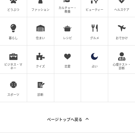
カルチャー・
どうぶつ
ファッション
ビューティー
ヘルスケア
教養
暮らし
住まい
レシピ
グルメ
おでかけ
ビジネス・マ
心理テスト・
クイズ
恋愛
占い
ネー
診断
スポーツ
診断
ページトップへ戻る