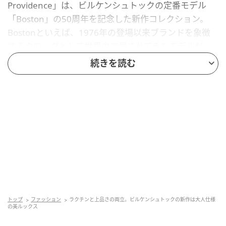
Providence」は、ビルケンシュトックの定番モデル
「Boston」の50周年を記念した新作コレクション。
Bostonといえば、1976年の登場以来ブランドを象徴
するクロッグとして世界中で愛されてきたモデルだ。
続きを読む
Northeast Providenceコレクションは、そのBostonを
ベースに、ロードアイランド州プロビデンスの感性に
インスピレーションを得てアップデート。キャンバス
やラフィアといった対照的な素材を採用し、履き込む
ほどに表情を深める質感と奥行きを生み出すシルエッ
トなど、細部にまでこだわった新しい名品の誕生とな
る。
編集部がピックアップしたのは〈1774 Boston
Canvas〉。本体と色調をそろえたバックルなど、ディ
トップ
ファッション
ラクチンと上品さの両立。ビルケンシュトックの新作は大人仕様
テールまで大人仕様で洒落感が満載だ。写真のミッド
の美ルックス
ナイトネイビーのほかに、シナモン、ジンジャーブラ