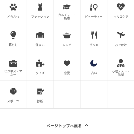
シンプルな操作と洗練されたデザイン
カルチャー・
どうぶつ
ファッション
ビューティー
ヘルスケア
教養
暮らし
住まい
レシピ
グルメ
おでかけ
ビジネス・マ
心理テスト・
クイズ
恋愛
占い
ネー
診断
スポーツ
診断
Saji+(さじたす)
ページトップへ戻る
「Cool Barista Maxi」は、機能性だけでなくデザイン