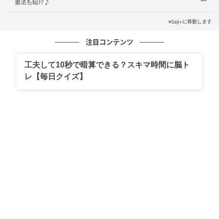
書法も紹介♪
※Saji+に移動します
注目コンテンツ
工夫して10秒で暗算できる？スキマ時間に脳ト
レ【毎日クイズ】
Saji+(さじたす)
たった20分で水出しコーヒーを抽出できるのも、
「Cool Barista Maxi」の魅力のひとつです。 詳しい技
術は公表されていませんが、カップ内で効率的に水を
循環させる独自の抽出メカニズムが鍵を握っていると
考えられます。水出しコーヒーならではの苦味や雑味
を抑えた、クリアでまろやかな味わいを手軽に楽しめ