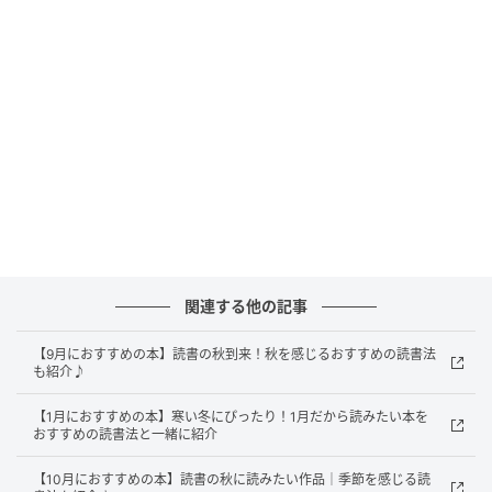
そんな水出しコーヒーを、より手軽に楽しめるように
したのが「Cool Barista Maxi」です。 水とコーヒー粉
をセットしてボタンを押すだけで、約20分後にはすっ
きりとした味わいの水出しコーヒーが楽しめます。
雑味のないクリアな味わいを短時間で
関連する他の記事
【9月におすすめの本】読書の秋到来！秋を感じるおすすめの読書法
も紹介♪
【1月におすすめの本】寒い冬にぴったり！1月だから読みたい本を
おすすめの読書法と一緒に紹介
【10月におすすめの本】読書の秋に読みたい作品｜季節を感じる読