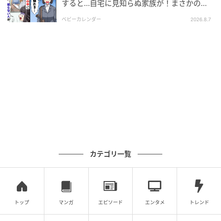
すると…自宅に見知らぬ家族が！まさかの真
高まる「おうちコーヒー」需要に寄り添う一
相とは！？
台
ベビーカレンダー
2026.8.7
最近では、カフェの価格高騰や物価上昇の影響もあ
り、自宅でコーヒーを楽しむ「おうちコーヒー」の需
要が高まっています。総務省統計局の「家計調査」で
も、コーヒーへの支出が増加傾向にあることが示され
ており、多くの人が自宅でコーヒーを楽しむ機会が増
えていることがうかがえます。
「Cool Barista Maxi」は、そんなおうちコーヒーを手
カテゴリ一覧
軽に楽しみたい人にも注目のアイテムです。毎日のコ
ーヒータイムを充実させたい人は、チェックしてみて
はいかがでしょうか。
トップ
マンガ
エピソード
エンタメ
トレンド