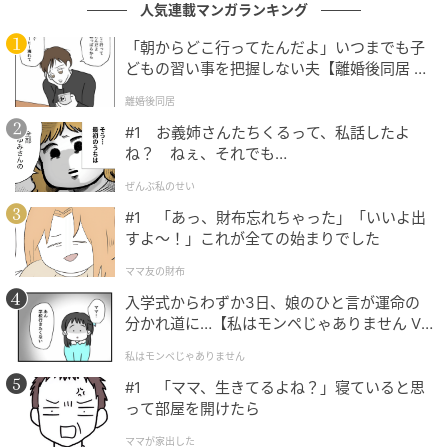
人気連載マンガランキング
るでしょう。
「朝からどこ行ってたんだよ」いつまでも子
どもの習い事を把握しない夫【離婚後同居 Vo
「マキシ」な容量で広がるおうちコーヒーの
l.1】
離婚後同居
楽しみ方
#1 お義姉さんたちくるって、私話したよ
ね？ ねぇ、それでも…
ぜんぶ私のせい
#1 「あっ、財布忘れちゃった」「いいよ出
すよ〜！」これが全ての始まりでした
ママ友の財布
入学式からわずか3日、娘のひと言が運命の
分かれ道に…【私はモンペじゃありません Vo
l.1】
私はモンペじゃありません
#1 「ママ、生きてるよね？」寝ていると思
って部屋を開けたら
ママが家出した