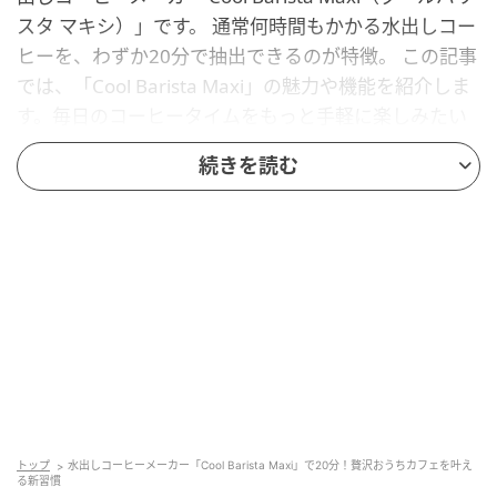
スタ マキシ）」です。 通常何時間もかかる水出しコー
ヒーを、わずか20分で抽出できるのが特徴。 この記事
では、「Cool Barista Maxi」の魅力や機能を紹介しま
す。毎日のコーヒータイムをもっと手軽に楽しみたい
人や、おうちカフェ気分を味わいたい人は、ぜひ参考
続きを読む
にしてみてくださいね。
20分で本格的な味わいを実現する「Cool
Barista Maxi」の魅力
水出しコーヒーと聞くと、「手間がかかる」「時間が
かかる」というイメージを持つ人も少なくありませ
ん。豆を水に浸して一晩待つ、というゆったりとした
プロセスも魅力的ですが、忙しい毎日の中では少しハ
ードルが高いと感じることもあるでしょう。
トップ
水出しコーヒーメーカー「Cool Barista Maxi」で20分！贅沢おうちカフェを叶え
る新習慣