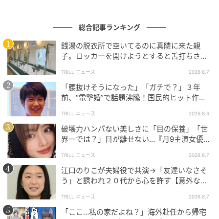
総合記事ランキング
銭湯の脱衣所で空いてるのに真隣に来た親
子。ロッカーを開けようとすると舌打ちさ
れ…→直後、娘の放った“純粋な一言”に「心の
Saji+(さじたす)
TRILL ニュース
2026.8.7
中で拍手」
「腰抜けそうになった」「ガチで？」３年
前、“電撃婚”で話題沸騰！国民的ヒット作
『逃げ恥』で異彩放った【国宝級イケメン】
「Cool Barista Maxi」は、その名の通り「マキシ」な
TRILL ニュース
2026.8.6
容量に進化しました。従来モデルから抽出容量が約
破壊力ハンパない美しさに「目の保養」「世
650mL（定格カップ容量720mL）にアップしていま
界一では？」目が離せない…『月9主演女優
（34歳）』“極上”美ショットがすごい
す。容量が増えたことで、大きめのマグカップでゆっ
TRILL ニュース
2026.8.7
くりコーヒーを楽しみたい時や、パートナーや家族と
江口のりこが夫婦役で共演→「友達いなさそ
のコーヒータイムや、来客時のおもてなしなど、さま
う」と誘われ２０代から心を許す【意外な親
ざまなシーンで活躍してくれそうです。
友芸人】とは？
TRILL ニュース
2026.8.7
「ここ…私の家だよね？」海外赴任から帰宅