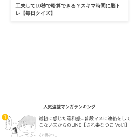
ンの本音：
一方で、「色気のある長めの髪も好きだっ
工夫して10秒で暗算できる？スキマ時間に脳ト
たから少し寂しい」「ハーフアップも大好きだった」
レ【毎日クイズ】
と、これまでのロングヘアを名残惜しむ声も見られま
した。それでも「結局どちらのさっくんも最高！」
と、どんな髪型でも自分のものにする佐久間さんのビ
ジュアルを高く評価する愛あるコメントが目立ちま
す。
■朝からハッピー！『ラヴィット！』での活躍にも温
かい声：
髪型の話題に加え、「朝からたくさん笑顔を
もらった」「ビリビリPKが最高だった」など、番組で
の活躍に対する感想も寄せられ、視聴者に明るいエネ
ルギーを届ける佐久間さんのバラエティ力の高さも称
人気連載マンガランキング
賛されています。
最初に感じた違和感…普段マメに連絡をして
こない夫からのLINE【され妻なつこ Vol.1】
ライターコメント
され妻なつこ