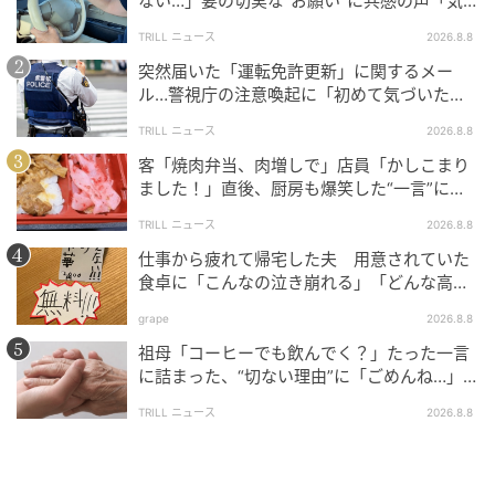
ない…」妻の切実な“お願い”に共感の声「気
次の記事
づかないんですよね…」
見た目はワイルド、中身は超低姿勢！？レッ
TRILL ニュース
2026.8.8
サーパンダ「たいよう」が13歳の誕生日。飼
突然届いた「運転免許更新」に関するメー
育員が明かす「メスに逆らえない」ギャップ
ル…警視庁の注意喚起に「初めて気づいた」
「家族にも共有した」
TRILL ニュース
2026.8.8
の記事をもっとみる
客「焼肉弁当、肉増しで」店員「かしこまり
ました！」直後、厨房も爆笑した“一言”に
「笑い堪えるのに必死でした」＜注文ミス体
TRILL ニュース
2026.8.8
験談2選＞
仕事から疲れて帰宅した夫 用意されていた
食卓に「こんなの泣き崩れる」「どんな高級
料理より絶品」と反響
grape
2026.8.8
祖母「コーヒーでも飲んでく？」たった一言
に詰まった、“切ない理由”に「ごめんね…」
＜祖母エピソード2選＞
TRILL ニュース
2026.8.8