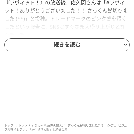
『ラヴィット！』の放送後、佐久間さんは「#ラヴィ
ット！ありがとうございました！！ さっくん髪切りま
した (^^)」と投稿。トレードマークのピンク髪を短く
したという報告に、SNSはすぐさま大盛り上がりとな
りました。
続きを読む
『NARUTO』の必殺技にかけた愉快な投稿も
さらにその約30分後には、アニメ好きの佐久間さんら
しく、「また俺のピンクの螺旋丸をくらぇ！」と、人
気漫画『NARUTO』に登場する忍術にかけて、切った
髪を丸めた愉快な投稿も行いました。
また俺のピンクの螺旋丸をくらぇ！
pic.twitter.com/RPU677KFvi
トップ
トレンド
Snow Man佐久間大介「さっくん髪切りました(^^)」と報告、ビジュ
— 佐久間大介 (@SAK_SAK_SAKUMA) June 16, 2026
アル転換もファン「夏仕様で素敵」と絶賛の嵐