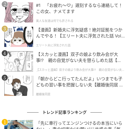
#1 「お疲れ〜♡」遅刻するなら連絡して！
自身のアイデンティティとして定着している「ピンク
この女、ナメてます
髪」の長さを変えることすらも、ファンを楽しませる
美人な友達は何でも許される
極上のエンターテインメントへと昇華させてしまうセ
【漫画】新婚夫に浮気疑惑！絶対証拠をつか
ルフプロデュース能力の高さには目を見張るものがあ
んでやる！【エリート夫に浮気された話 Vol.
ります。とりわけ、切った髪を人気アニメの必殺技
1】
エリート夫に浮気された話
「螺旋丸」に見立てるユーモアは、サブカルチャーへ
【スカッと漫画】双子の娘より飲み会が大
の深い造詣と旺盛なサービス精神を持ち合わせる佐久
事!? 親の自覚がない夫を懲らしめた話【第1
間さんならではの見事な発信と言えるでしょう。色気
話】
漂う長髪での妖艶な姿から一転、短髪でのフレッシュ
【スカッと漫画】双子の娘より飲み会が大事!? 親の自覚がない夫を
懲らしめた話
で力強い姿へ。見事なビジュアルの転換が、今後のパ
「朝からどこ行ってたんだよ」いつまでも子
どもの習い事を把握しない夫【離婚後同居 Vo
フォーマンスにおいてどのような新たな表現の幅をも
l.1】
たらすのか。表現者としてのさらなる進化に期待が高
離婚後同居
まります。
トレンド記事ランキング
元記事で読む
「先に車行ってエンジンつけるの本当にいら