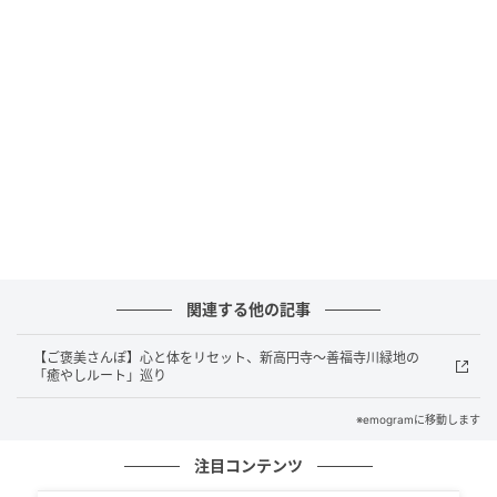
SNSの反応
Snow Manの佐久間大介さんが『ラヴィット！』出演
後にSNSで髪を切ったことを報告し、ファンから熱狂
的な反響が寄せられています。
■「可愛すぎる！」「夏仕様で爽やか！」短髪回帰に
絶賛の嵐：
新しいヘアスタイルに対し、「さっぱりし
て似合っている」「爽やかな夏仕様で素敵」と絶賛の
関連する他の記事
コメントが圧倒的多数を占めています。自身のことを
「さっくん」と呼ぶ可愛さや、前髪ありの少年のよう
【ご褒美さんぽ】心と体をリセット、新高円寺〜善福寺川緑地の
な若々しさに胸キュンするファンが続出。「久しぶり
「癒やしルート」巡り
の短髪おかえり！」と、お馴染みのスタイルの復活を
※emogramに移動します
大歓迎する声で溢れ返っています。
注目コンテンツ
■「色気のある長髪も好きだった…」両方愛するファ