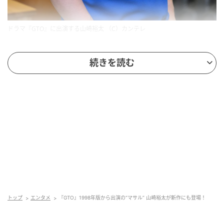
ドラマ『GTO』に出演する山崎裕太 （C）カンテレ
反町隆史が主演する7月20日スタートのドラマ
続きを読む
『GTO』（カンテレ／フジテレビ系／毎週月曜22時）
に、1998年版『GTO』や2024年放送の『GTOリバイ
バル』で渡辺マサル役を演じた山崎裕太が、同役で出
演することが発表された。
【写真】『GTO』“鬼塚”反町隆史が担任受け持つ学生
キャストに稲垣来泉・梶原叶渚ら28名決定！
『GTO』は、藤沢とおるによる同名漫画が原作で、元
暴走族の教師・鬼塚が、型破りな行動で生徒や学校の
問題に体当たりでぶつかっていく学園ドラマだ。
トップ
エンタメ
『GTO』1998年版から出演の“マサル” 山崎裕太が新作にも登場！
山崎が演じる渡辺マサルは、1998年版では第1話の冒