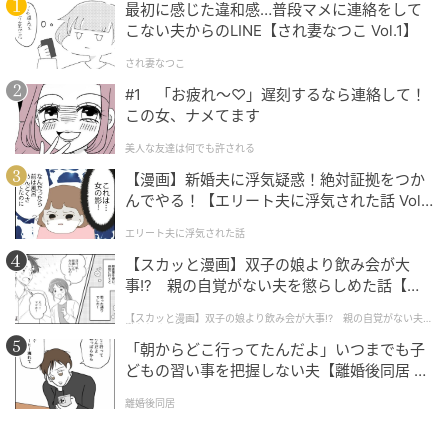
ドラマ『GTO』は、カンテレ／フジテレビ系にて7月
最初に感じた違和感…普段マメに連絡をして
こない夫からのLINE【され妻なつこ Vol.1】
20日より毎週月曜22時放送。
され妻なつこ
元記事で読む
#1 「お疲れ〜♡」遅刻するなら連絡して！
この女、ナメてます
次の記事
美人な友達は何でも許される
明日の『風、薫る』“りん”見上愛、妹“安”早
【漫画】新婚夫に浮気疑惑！絶対証拠をつか
坂美海をめぐって“シマケン”佐野晶哉たちと
んでやる！【エリート夫に浮気された話 Vol.
話し合う
1】
エリート夫に浮気された話
の記事をもっとみる
【スカッと漫画】双子の娘より飲み会が大
事!? 親の自覚がない夫を懲らしめた話【第1
話】
【スカッと漫画】双子の娘より飲み会が大事!? 親の自覚がない夫を
懲らしめた話
「朝からどこ行ってたんだよ」いつまでも子
どもの習い事を把握しない夫【離婚後同居 Vo
l.1】
離婚後同居