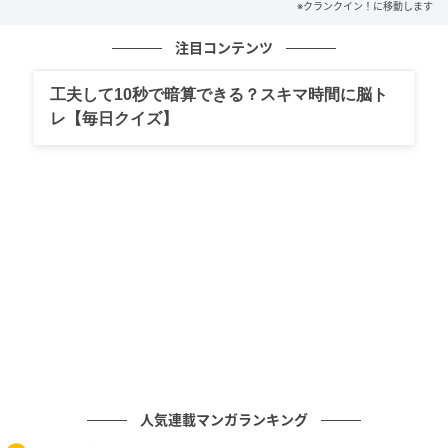
※クランクイン！に移動します
かつて鬼塚に導かれ、成人となった教え子・マサル
注目コンテンツ
が、28年の時を経て、鬼塚が担任を務めるクラス、そ
して物語にどのような影響を与えていくのか。
工夫して10秒で暗算できる？スキマ時間に脳ト
レ【毎日クイズ】
山崎は「今回は僕らの時代の『GTO』を作り上げてい
ただいた中島（悟）監督と遊川（和彦）さんの脚本
で、『GTOリバイバル』の時からより一層、“当時の
GTO”感が増し増しになっていて、現場で反町さんと
「これこれー！」って感じで和気藹々（あいあい）と
楽しませていただいてます！ この現場に来ると、年齢
を重ねても反町さんはやっぱり鬼塚だし、僕もマサル
になるし、今作もグレートな作品になると思ってま
す！前作のファンの方々にたくさんのサプライズが届
く作品になっていますので、ぜひ楽しんでくださ
い！」とコメントしている。
人気連載マンガランキング