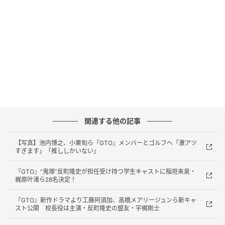
頭から登場。ゲームセンターで遊ぶ鬼塚からカツアゲ
しようとするも返り討ちに遭うが、その後、鬼塚の姿
勢に感化され、最初の“友達”となった生徒の1人だ。や
んちゃながらも仲間思いな一面を持ち、鬼塚と軽快な
やりとりを交わしながら物語を引っ張り、視聴者から
も愛された人物である。
さらに2024年放送の『GTOリバイバル』にも登場。池
内博之演じる村井国雄とともに居酒屋で働き、ドラマ
関連する他の記事
内で鬼塚とかつての教え子たちが再会するシーンは、
1998年版からのファンの胸を熱くした。
【写真】池内博之、小栗旬ら『GTO』メンバーとゴルフへ「激アツ
すぎます」「推ししかいない」
今夏放送の2026年版では、マサルがみたび、反町演じ
『GTO』“鬼塚”反町隆史が担任受け持つ学生キャストに稲垣来泉・
梶原叶渚ら28名決定！
る鬼塚と共演す。配達員として働くマサルと偶然再会
した鬼塚が、マサルの紹介で「私立誠進学園」の教員
『GTO』新作ドラマより工藤阿須加、高橋メアリージュンら新キャ
スト公開 校長役は主演・反町隆史の盟友・宇梶剛士
採用試験を受けることになる。