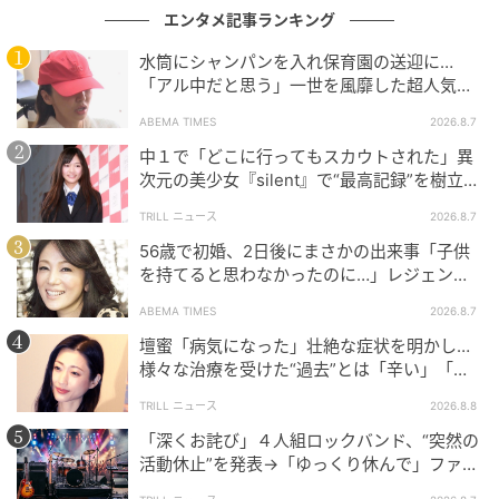
エンタメ記事ランキング
水筒にシャンパンを入れ保育園の送迎に…
「アル中だと思う」一世を風靡した超人気タ
レント、酒漬けだった日々を告白
ABEMA TIMES
2026.8.7
中１で「どこに行ってもスカウトされた」異
次元の美少女『silent』で“最高記録”を樹立し
た「反則級」の【トップ女優】
TRILL ニュース
2026.8.7
56歳で初婚、2日後にまさかの出来事「子供
を持てると思わなかったのに…」レジェンド
美魔女が当時の心境を告白
ABEMA TIMES
2026.8.7
壇蜜「病気になった」壮絶な症状を明かし…
様々な治療を受けた“過去”とは「辛い」「苦
しい」
TRILL ニュース
2026.8.8
「深くお詫び」４人組ロックバンド、“突然の
活動休止”を発表→「ゆっくり休んで」ファン
心配の声