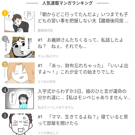
京都西山旅感 HOTSUU 撮影
人気連載マンガランキング
「朝からどこ行ってたんだよ」いつまでも子
午後からはもう一つのフェスティバルへと舞台が移り
どもの習い事を把握しない夫【離婚後同居 Vo
ました。阪急京都線・洛西口駅そばの「洛西口つつじ
l.1】
公園」と株式会社リヴ本社前一帯を会場に、「てらど
離婚後同居
フェスタ2026」が幕を開けました。14時が近づくにつ
#1 お義姉さんたちくるって、私話したよ
ね？ ねぇ、それでも…
れ人が続々と集まり、公園も広場も溢れんばかりの来
場者で埋め尽くされました。
ぜんぶ私のせい
#1 「あっ、財布忘れちゃった」「いいよ出
すよ〜！」これが全ての始まりでした
ママ友の財布
入学式からわずか3日、娘のひと言が運命の
分かれ道に…【私はモンペじゃありません Vo
l.1】
私はモンペじゃありません
#1 「ママ、生きてるよね？」寝ていると思
って部屋を開けたら
ママが家出した