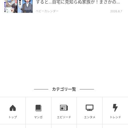
すると…自宅に見知らぬ家族が！まさかの真
相とは！？
ベビーカレンダー
2026.8.7
京都西山旅感 HOTSUU 撮影
カテゴリ一覧
体験コーナーでは、NPO法人京都発・竹・流域環境ネ
ットによる「オリジナル竹灯篭づくり」が人気を集
め、子どもたちが真剣な表情で取り組む姿が微笑まし
かったです。バルーンアートや落書きコーナー、空き
トップ
マンガ
エピソード
エンタメ
トレンド
缶積みなど無料の縁日ブースも充実し、笑い声が会場