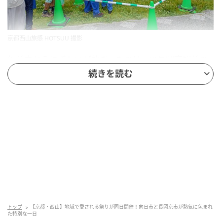
京都西山旅感 HOTSUU 撮影
午前中からにぎわいが始まったのは、JR長岡京駅前の
バンビオ広場公園です。ここで開催されたのが「ビア
続きを読む
フェス京都長岡京」。会場に一歩足を踏み入れると、
開会直後から長い行列が続いていました。最大の目玉
は、サントリー京都ビール工場から直送された出来立
てのビールです。「ザ・プレミアム・モルツ」や「香
るエール」が一杯500円で提供され、工場スタッフ直
伝の"神泡"注ぎ体験コーナーも人気を集めました。地
元の名店「京都花糀」や「洛西ぶへい」をはじめとす
る屋台・物産ブースも充実し、美味しい"アテ"を片手
にビールをたのしむ人々の笑顔があちこちに溢れてい
ました。
トップ
【京都・西山】地域で愛される祭りが同日開催！向日市と長岡京市が熱気に包まれ
た特別な一日