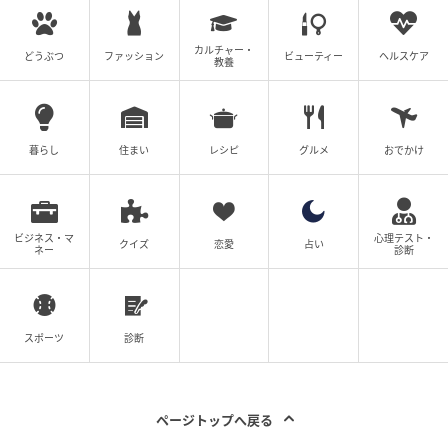
のあちこちから聞こえてきました。
カルチャー・
どうぶつ
ファッション
ビューティー
ヘルスケア
教養
暮らし
住まい
レシピ
グルメ
おでかけ
ビジネス・マ
心理テスト・
クイズ
恋愛
占い
ネー
診断
スポーツ
診断
京都西山旅感 HOTSUU 撮影
出店では、長岡京市の老舗クロワッサン専門店「New
ページトップへ戻る
Bird」のクロワッサンが行列必至の人気ぶり。まちバ