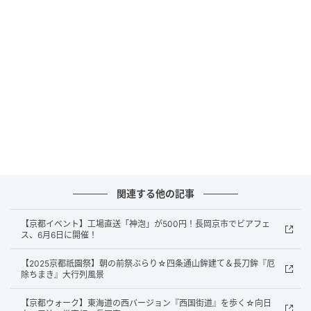
関連する他の記事
【京都イベント】工場直送「神泡」が500円！長岡京市でビアフェ
京都西山旅感 HOTSUU 撮影
ス、6月6日に開催！
ステージは常に満席状態が続きました。長岡京市出身
【2025京都祇園祭】朝の前祭ぶらり☆四条通山鉾建て＆長刀鉾『厄
除ちまき』大行列風景
の人気バンド「ローカルコネクト」によるライブパフ
ォーマンスでは会場全体がひとつになり、手を振り体
【京都ウォーク】東海道の西バージョン『西国街道』を歩く☆向日