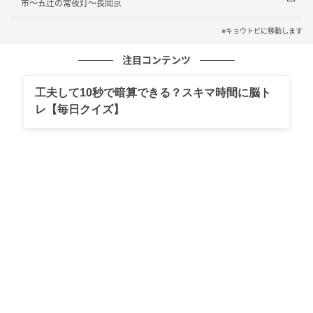
市～五辻の常夜灯～長岡京
を揺らし——鳥肌が立つほどの感動がありました。
「きのホ。」などスペシャルゲストによるステージも
※キョウトピに移動します
無料で楽しめ、午後まで途切れることなく歓声が響き
注目コンテンツ
渡りました。
工夫して10秒で暗算できる？スキマ時間に脳ト
レ【毎日クイズ】