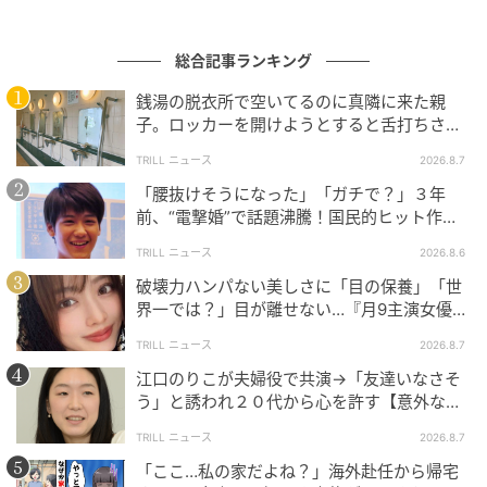
総合記事ランキング
銭湯の脱衣所で空いてるのに真隣に来た親
京都西山旅感 HOTSUU 撮影
子。ロッカーを開けようとすると舌打ちさ
れ…→直後、娘の放った“純粋な一言”に「心の
オープニングを飾ったのは、地元・寺戸中学校の吹奏
TRILL ニュース
2026.8.7
中で拍手」
楽部によるマーチングバンドのパレードです。学校か
「腰抜けそうになった」「ガチで？」３年
ら会場まで演奏しながら行進してくる姿に沿道にも人
前、“電撃婚”で話題沸騰！国民的ヒット作
『逃げ恥』で異彩放った【国宝級イケメン】
だかりができ、後ろをついていく来場者の列も続きま
TRILL ニュース
2026.8.6
した。さらに、京都西山高校によるパフォーマンスも
破壊力ハンパない美しさに「目の保養」「世
圧巻のひと言。高校生とは思えないほどプロ級の完成
界一では？」目が離せない…『月9主演女優
（34歳）』“極上”美ショットがすごい
度で、若々しくエネルギッシュな最高のパフォーマン
TRILL ニュース
2026.8.7
スに、会場からは惜しみない拍手と歓声が送られまし
江口のりこが夫婦役で共演→「友達いなさそ
た。
う」と誘われ２０代から心を許す【意外な親
友芸人】とは？
TRILL ニュース
2026.8.7
「ここ…私の家だよね？」海外赴任から帰宅