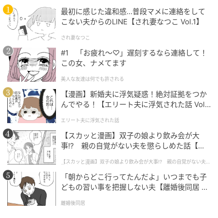
最初に感じた違和感…普段マメに連絡をして
こない夫からのLINE【され妻なつこ Vol.1】
され妻なつこ
#1 「お疲れ〜♡」遅刻するなら連絡して！
この女、ナメてます
画像：PR TIMES
美人な友達は何でも許される
メイクの持続力を高めてくれるプライマーです。毛穴
【漫画】新婚夫に浮気疑惑！絶対証拠をつか
や凹凸を隙間なく埋める1層、肌に潤いを与える1層、
んでやる！【エリート夫に浮気された話 Vol.
1】
メイクアップと肌を密着させる1層の、計3層のゲル
エリート夫に浮気された話
で、毛穴や凹凸が目立たない肌に。
【スカッと漫画】双子の娘より飲み会が大
事!? 親の自覚がない夫を懲らしめた話【第1
話】
第3位：ヴィム ビューティー キープコンフィ
【スカッと漫画】双子の娘より飲み会が大事!? 親の自覚がない夫を
懲らしめた話
デンスパウダー（2,300円）
「朝からどこ行ってたんだよ」いつまでも子
どもの習い事を把握しない夫【離婚後同居 Vo
l.1】
離婚後同居