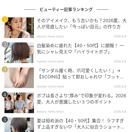
ビューティー記事ランキング
そのアイメイク、もう古いかも？2026夏、大
人が見直したい「今っぽい目元」の作り方
beauty news tokyo
2026.8.8
白髪染めに疲れた【40・50代】に朗報！ 一
気にシャレ見え♡「ハイライトボブ」
fashion trend news
2026.8.8
「サンダル履く時、爪可愛くしたい！」→
【3COINS】貼って即おしゃれ♡「フット用
ネイルチップ」
fashion trend news
2026.8.8
画像：PR TIMES
ボブは長さより“厚み”で印象が変わる。2026
夏、大人が意識したい３つのポイント
微粒子パウダーが肌に溶け込み（※）、毛穴をカバ
beauty news tokyo
2026.8.8
ー。皮脂のテカリを抑えてワンランク上のフィルター
夏は短め派の【40・50代】集合！ ラフすぎ
肌へ導きます。
ず上品すぎない♡「大人に似合うショートボ