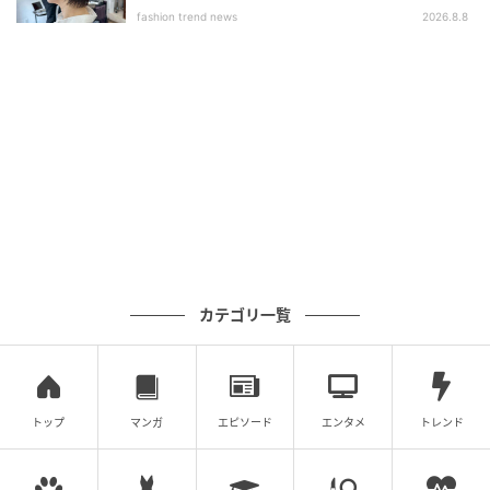
ブ」
※角質層まで ※店頭販売のみ
fashion trend news
2026.8.8
【バイヤーオススメ ネクストアイテム】ビー
アイドル ふわほっぺチーク（各1,760円）
カテゴリ一覧
トップ
マンガ
エピソード
エンタメ
トレンド