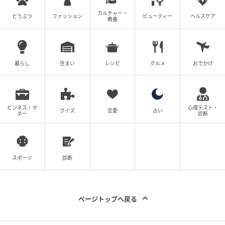
カルチャー・
どうぶつ
ファッション
ビューティー
ヘルスケア
教養
画像：PR TIMES
毛穴をカバー（※）しながら、血色感をふんわり加え
暮らし
住まい
レシピ
グルメ
おでかけ
てくれるチーク。つけ心地は軽く、重ねてもよれにく
いのが特徴です。
※メイクアップ効果による
ビジネス・マ
心理テスト・
クイズ
恋愛
占い
ネー
診断
【バイヤーオススメ ネクストアイテム】ビー
アイドル ほっぺ達人ブラシ（1,540円）
スポーツ
診断
ページトップへ戻る