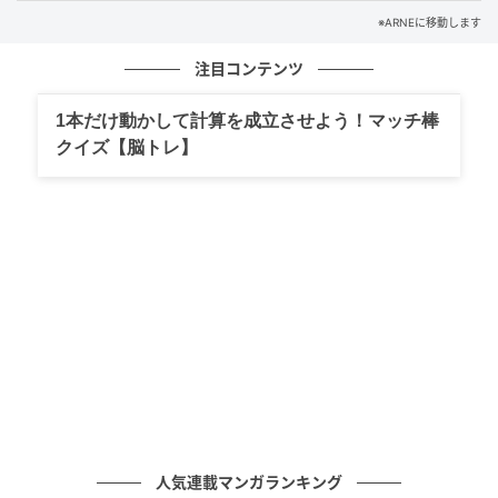
PA++++のUVケアに加え、水分感、トーンアップ、持
※ARNEに移動します
続力、毛穴カバーまで備えた万能アイテムです。ファ
注目コンテンツ
ンデーションの下地としてはもちろん、単独使いもお
すすめ。塗り心地も◎。
1本だけ動かして計算を成立させよう！マッチ棒
クイズ【脳トレ】
第2位：ティーフィット デリケートシルクヴェ
ールアートプライマー（1,870円）
人気連載マンガランキング