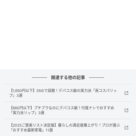
関連する他の記事
【1,650円以下】SNSで話題！デパコス級の実力派「高コスパリッ
プ」3選
【660円以下】プチプラなのにデパコス級！忖度ナシでおすすめ
「実力派リップ」3選
画像：PR TIMES
【2025ご褒美リスト決定版】暮らしの満足度爆上がり！プロが選ぶ
「おすすめ最新家電」11選
パッケージもかわいらしいメイク下地。SPF50+・