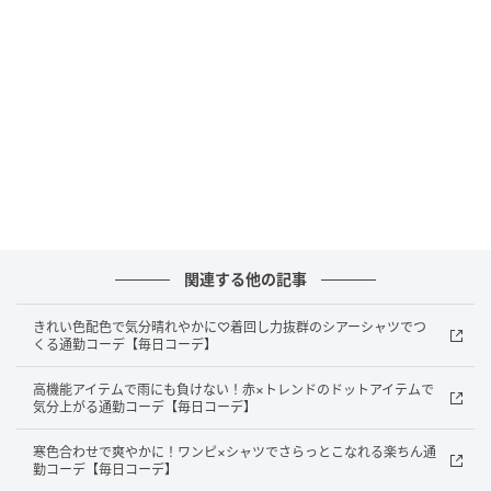
andGIRL
関連する他の記事
肌ざわりのいいセットアップだから、重ね着しても不
きれい色配色で気分晴れやかに♡着回し力抜群のシアーシャツでつ
くる通勤コーデ【毎日コーデ】
快感ゼロ。シャリ感のある着心地で、蒸し蒸しする時
期にも大活躍。白パンツはイージーケアのものを選ん
高機能アイテムで雨にも負けない！赤×トレンドのドットアイテムで
で、シワや汚れを気にせず今日もしっかり働きます！
気分上がる通勤コーデ【毎日コーデ】
寒色合わせで爽やかに！ワンピ×シャツでさらっとこなれる楽ちん通
ジャケット￥26,400、ジレ［ともにUVカット･接触冷
勤コーデ【毎日コーデ】
感］￥20,900／ともにN.O.R.C 白パンツ¥8,490／アンフ