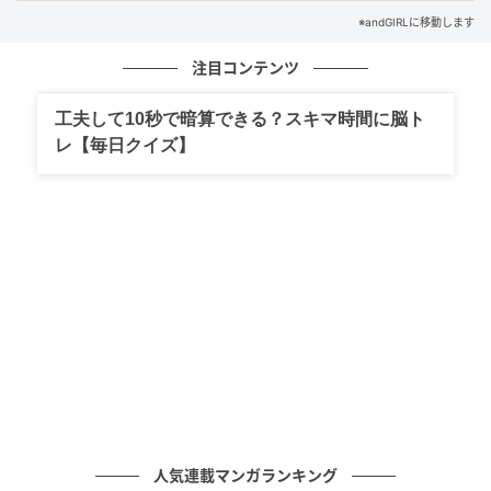
※andGIRLに移動します
ィーロ（オンワード樫山） 黒ローファー¥24,200／銀座
かねまつ（銀座かねまつ6丁目本店） ピアス￥4,400／
注目コンテンツ
Filigran（ロードス） チョーカー￥56,980／ソコ（ズッ
トホリック） バッグ￥52,800／ケイト･スペード ニュ
工夫して10秒で暗算できる？スキマ時間に脳ト
ーヨーク（ケイト･スペード）
レ【毎日クイズ】
撮影／藤原宏（Pygmy Company） スタイリング／井
関かおり ヘアメイク／松田美穂 モデル／小林由依 構
成・文／andGIRL編集部 ※andGIRL2026年夏号より
元記事で読む
次の記事
きれい色配色で気分晴れやかに♡着回し力抜
群のシアーシャツでつくる通勤コーデ【毎日
コーデ】
人気連載マンガランキング