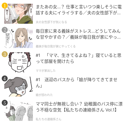
の記事をもっとみる
またあの女…？ 仕事と言いつつ楽しそうに電
話する夫にイライラする／夫の女性部下が気
になる（1）【夫婦の危機 まんが】
夫の女性部下が気になる
毎日家に来る義妹がストレス…どうしてみん
な甘やかすの？／義妹が毎日我が家にやって
くる（1）【義父母がシンドイんです！ まん
義妹が毎日我が家にやってくる
が】
#1 「ママ、生きてるよね？」寝ていると思
って部屋を開けたら
ママが家出した
#1 送迎のバスから「娘が降りてきてませ
ん」
娘が拐われた
ママ同士が無視し合い？ 幼稚園のバス停に漂
う不穏な空気【私たちの連絡係さん Vol.1】
私たちの連絡係さん