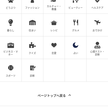
カルチャー・
どうぶつ
ファッション
ビューティー
ヘルスケア
教養
暮らし
住まい
レシピ
グルメ
おでかけ
ビジネス・マ
心理テスト・
クイズ
恋愛
占い
ネー
診断
スポーツ
診断
ページトップへ戻る