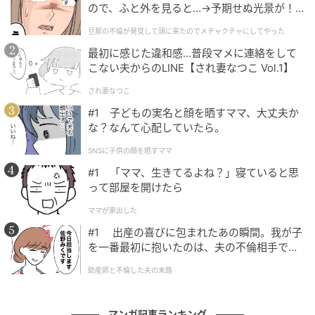
ので、ふと外を見ると…→予期せぬ光景が！
｜旦那の不倫が発覚して頭に来たのでメチャ
旦那の不倫が発覚して頭に来たのでメチャクチャにしてやった
クチャにしてやった
最初に感じた違和感…普段マメに連絡をして
こない夫からのLINE【され妻なつこ Vol.1】
され妻なつこ
#1 子どもの実名と顔を晒すママ、大丈夫か
な？なんて心配していたら。
SNSに子供の顔を晒すママ
#1 「ママ、生きてるよね？」寝ていると思
って部屋を開けたら
ベビーカレンダー
ママが家出した
#1 出産の喜びに包まれたあの瞬間。我が子
を一番最初に抱いたのは、夫の不倫相手でし
た。
助産師と不倫した夫の末路
マンガ記事ランキング