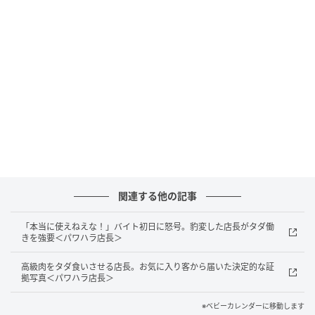
ベビーカレンダー
関連する他の記事
「本当に使えねえな！」バイト初日に怒号。豹変した店長がタダ働
きを強要＜パワハラ店長＞
高級肉をタダ食いさせる店長。お気に入り客から届いた決定的な証
拠写真＜パワハラ店長＞
※ベビーカレンダーに移動します