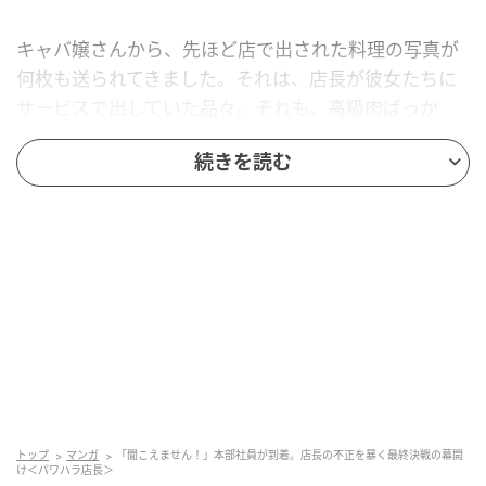
キャバ嬢さんから、先ほど店で出された料理の写真が
何枚も送られてきました。それは、店長が彼女たちに
サービスで出していた品々。それも、高級肉ばっか
り！ この写真を本部社員の高橋さんに見せて、店長の
続きを読む
やり方がおかしいことを知ってもらおうというのが、
ほや助さん田中さんが考えた作戦でした。
さらに後日、キャバ嬢さんから新しい写真が送られて
きたのですが……。
店長の新情報もゲット！
トップ
マンガ
「聞こえません！」本部社員が到着。店長の不正を暴く最終決戦の幕開
け＜パワハラ店長＞