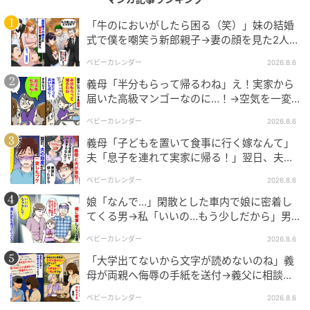
「牛のにおいがしたら困る（笑）」妹の結婚
式で僕を嘲笑う新郎親子→妻の顔を見た2人が
絶句したワケ
ベビーカレンダー
2026.8.6
義母「半分もらって帰るわね」え！実家から
届いた高級マンゴーなのに…！→空気を一変
ベビーカレンダー
させた4歳娘の痛快な一言とは
ベビーカレンダー
2026.8.6
義母「子どもを置いて食事に行く嫁なんて」
夫「息子を連れて実家に帰る！」翌日、夫が
謝罪してきたワケ
ベビーカレンダー
2026.8.6
娘「なんで…」閑散とした車内で娘に密着し
てくる男→私「いいの…もう少しだから」男
が血相を変え逃げたワケ
ベビーカレンダー
2026.8.6
「大学出てないから文字が読めないのね」義
母が両親へ侮辱の手紙を送付→義父に相談
後、訪れた末路とは
ベビーカレンダー
2026.8.6