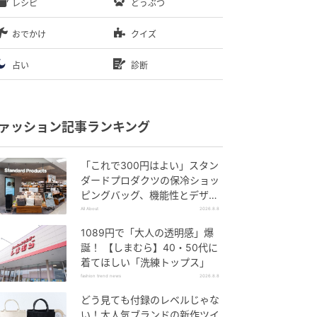
レシピ
どうぶつ
おでかけ
クイズ
占い
診断
ァッション記事ランキング
「これで300円はよい」スタン
ダードプロダクツの保冷ショッ
ピングバッグ、機能性とデザイ
ンでネット大絶賛
All About
2026.8.8
1089円で「大人の透明感」爆
誕！ 【しまむら】40・50代に
着てほしい「洗練トップス」
fashion trend news
2026.8.8
どう見ても付録のレベルじゃな
い！大人気ブランドの新作ツイ