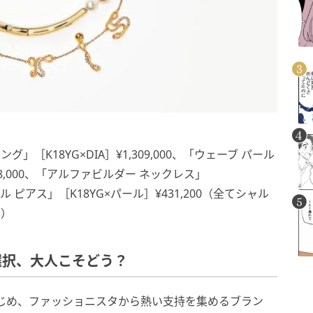
」［K18YG×DIA］¥1,309,000、「ウェーブ パール
068,000、「アルファビルダー ネックレス」
パール ピアス」［K18YG×パール］¥431,200（全てシャル
店）
選択、大人こそどう？
じめ、ファッショニスタから熱い支持を集めるブラン