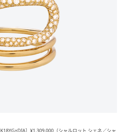
8YG×DIA］¥1,309,000（シャルロット シェネ／シャ