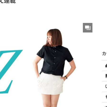
え連載
カ