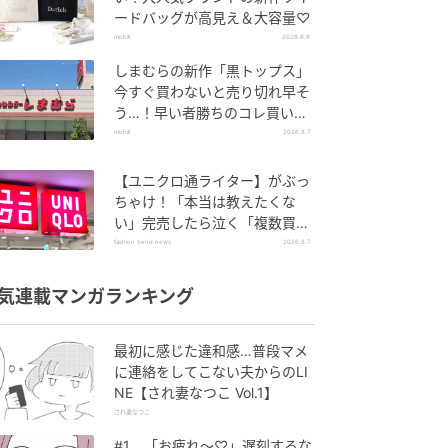
ードバッグが高見え＆大容量♡
michill
2026.8.8
しまむらの新作「黒トップス」
今すぐ買わないと売り切れ早そ
う…！早い者勝ちのコレ買いリ
スト
michill
2026.8.7
【ユニクロ通ライター】がぶっ
ちゃけ！「本当は教えたくな
い」完売したら泣く「複数買い
アイテム」
fashion trend news
2026.8.7
気連載マンガランキング
最初に感じた違和感…普段マメ
に連絡をしてこない夫からのLI
NE【され妻なつこ Vol.1】
され妻なつこ
#1 「お疲れ〜♡」遅刻するな