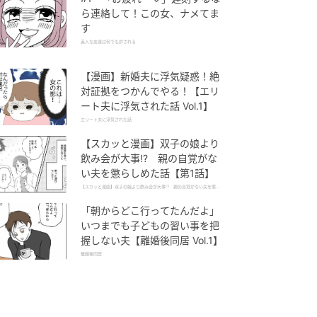
ら連絡して！この女、ナメてま
す
美人な友達は何でも許される
【漫画】新婚夫に浮気疑惑！絶
対証拠をつかんでやる！【エリ
ート夫に浮気された話 Vol.1】
エリート夫に浮気された話
【スカッと漫画】双子の娘より
飲み会が大事!? 親の自覚がな
い夫を懲らしめた話【第1話】
【スカッと漫画】双子の娘より飲み会が大事!? 親の自覚がない夫を懲ら
しめた話
「朝からどこ行ってたんだよ」
いつまでも子どもの習い事を把
握しない夫【離婚後同居 Vol.1】
離婚後同居