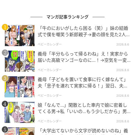
エキサイトニュース
マンガ記事ランキング
「牛のにおいがしたら困る（笑）」妹の結婚
式で僕を嘲笑う新郎親子→妻の顔を見た2人が
絶句したワケ
ベビーカレンダー
2026.8.6
義母「半分もらって帰るわね」え！実家から
届いた高級マンゴーなのに…！→空気を一変
させた4歳娘の痛快な一言とは
ベビーカレンダー
2026.8.6
義母「子どもを置いて食事に行く嫁なんて」
夫「息子を連れて実家に帰る！」翌日、夫が
謝罪してきたワケ
ベビーカレンダー
2026.8.6
娘「なんで…」閑散とした車内で娘に密着し
てくる男→私「いいの…もう少しだから」男
が血相を変え逃げたワケ
エキサイトニュース
ベビーカレンダー
2026.8.6
「大学出てないから文字が読めないのね」義