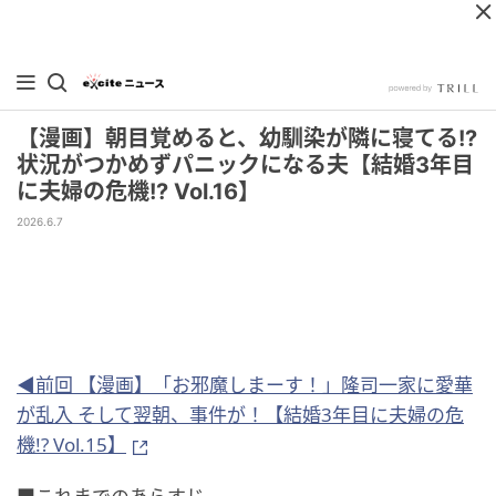
【漫画】朝目覚めると、幼馴染が隣に寝てる!?
状況がつかめずパニックになる夫【結婚3年目
に夫婦の危機!? Vol.16】
2026.6.7
◀前回 【漫画】「お邪魔しまーす！」隆司一家に愛華
が乱入 そして翌朝、事件が！【結婚3年目に夫婦の危
機!? Vol.15】