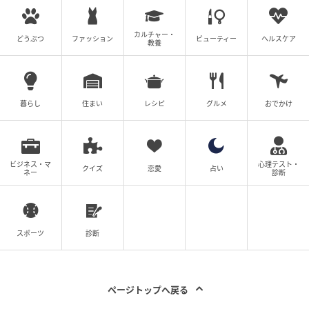
カルチャー・
どうぶつ
ファッション
ビューティー
ヘルスケア
教養
暮らし
住まい
レシピ
グルメ
おでかけ
エキサイトニュース
ビジネス・マ
心理テスト・
お酒を飲んでいた隆司はハッキリ昨夜の記憶が思い出
クイズ
恋愛
占い
ネー
診断
せない様子。状況を飲み込もうとするも、自分は服を
着ているが愛華は着ていない…記憶もなく焦る隆司。
さらに目を覚ました愛華に「昨夜のことは由衣ちゃん
スポーツ
診断
に悪いから忘れていいよ」と言われてしまいます。も
しかしてお酒の勢いで由衣を裏切ってしまったのか…？
隆司は完全にパニック状態。いったいどうなってしま
ページトップへ戻る
うのでしょうか…!?