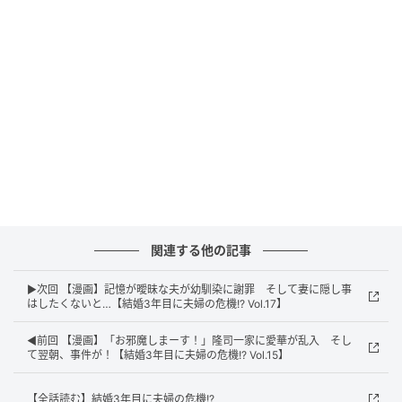
エキサイトニュース
関連する他の記事
▶次回 【漫画】記憶が曖昧な夫が幼馴染に謝罪 そして妻に隠し事
はしたくないと…【結婚3年目に夫婦の危機!? Vol.17】
◀前回 【漫画】「お邪魔しまーす！」隆司一家に愛華が乱入 そし
て翌朝、事件が！【結婚3年目に夫婦の危機!? Vol.15】
【全話読む】結婚3年目に夫婦の危機!?