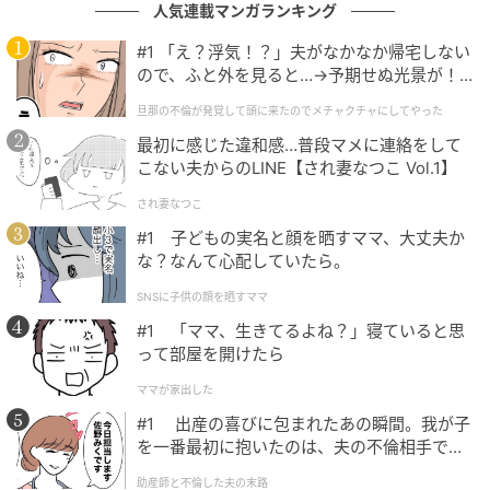
人気連載マンガランキング
#1 「え？浮気！？」夫がなかなか帰宅しない
ので、ふと外を見ると…→予期せぬ光景が！
エキサイトニュース
｜旦那の不倫が発覚して頭に来たのでメチャ
旦那の不倫が発覚して頭に来たのでメチャクチャにしてやった
クチャにしてやった
最初に感じた違和感…普段マメに連絡をして
愛華の家で二人で飲んだあと…!?
こない夫からのLINE【され妻なつこ Vol.1】
され妻なつこ
#1 子どもの実名と顔を晒すママ、大丈夫か
な？なんて心配していたら。
SNSに子供の顔を晒すママ
#1 「ママ、生きてるよね？」寝ていると思
って部屋を開けたら
ママが家出した
#1 出産の喜びに包まれたあの瞬間。我が子
を一番最初に抱いたのは、夫の不倫相手でし
た。
助産師と不倫した夫の末路