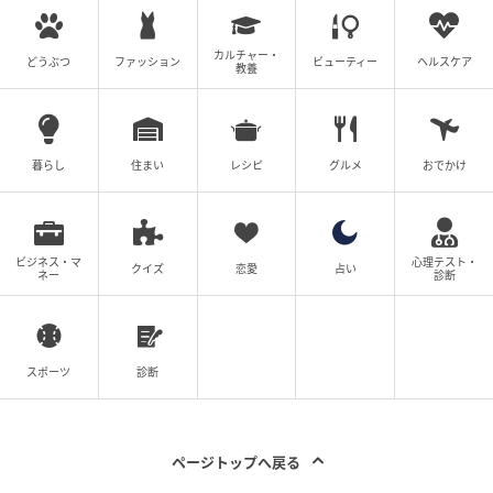
清潔感をキープすると幸運な日。石けんの香りにツキ
カルチャー・
あり。
どうぶつ
ファッション
ビューティー
ヘルスケア
教養
暮らし
住まい
レシピ
グルメ
おでかけ
7位：しし座／獅子座（7月23日～8月22日生
まれ）
ビジネス・マ
心理テスト・
クイズ
恋愛
占い
ネー
診断
スポーツ
診断
ページトップへ戻る