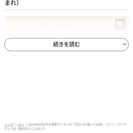
まれ）
続きを読む
トップ
占い
2026年6月5日の運勢ランキング「おひつじ座～うお座」 マリィ・プリマ
ツイてない事件が続発……。でもヤケになると凶なの
ヴェラの【毎日ひとこと占い】