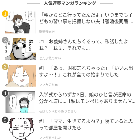
人気連載マンガランキング
「朝からどこ行ってたんだよ」いつまでも子
どもの習い事を把握しない夫【離婚後同居 Vo
l.1】
離婚後同居
#1 お義姉さんたちくるって、私話したよ
ね？ ねぇ、それでも…
ぜんぶ私のせい
#1 「あっ、財布忘れちゃった」「いいよ出
気を使うと墓穴を掘りそう。他人への干渉はほどほど
すよ〜！」これが全ての始まりでした
に。
ママ友の財布
入学式からわずか3日、娘のひと言が運命の
分かれ道に…【私はモンペじゃありません Vo
l.1】
9位：てんびん座／天秤座（9月23日～10月
私はモンペじゃありません
23日生まれ）
#1 「ママ、生きてるよね？」寝ていると思
って部屋を開けたら
ママが家出した