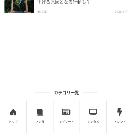
下げる原因となる行動も？
8位：おとめ座／乙女座（8月23日～9月22日
4MEEE
2026.8.7
生まれ）
カテゴリ一覧
トップ
マンガ
エピソード
エンタメ
トレンド