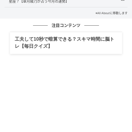
星座？【章月綾乃が占う今月の運勢】
※All Aboutに移動します
注目コンテンツ
ボランティア精神が幸運のカギ。献血や募金に協力し
て。
工夫して10秒で暗算できる？スキマ時間に脳ト
レ【毎日クイズ】
10位：さそり座／蠍座（10月24日～11月22
日生まれ）