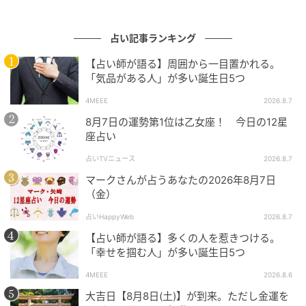
占い記事ランキング
【占い師が語る】周囲から一目置かれる。
「気品がある人」が多い誕生日5つ
4MEEE
2026.8.7
8月7日の運勢第1位は乙女座！ 今日の12星
座占い
占いTVニュース
2026.8.7
マークさんが占うあなたの2026年8月7日
（金）
占いHappyWeb
2026.8.7
【占い師が語る】多くの人を惹きつける。
交際費がかさみそう。人付き合いも倹約を考えた方が
「幸せを掴む人」が多い誕生日5つ
いいかも。
4MEEE
2026.8.6
大吉日【8月8日(土)】が到来。ただし金運を