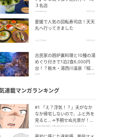
３名店
otonamuse.jp
2026.8.6
愛媛で人気の回転寿司店！天天
丸へ行ってきました
リビングWeb
2026.8.6
古民家の囲炉裏料理と10種の湯
めぐり付きで1泊2食6,000円
台！？栃木・湯西川温泉『桓武
平氏ゆかりの宿 揚羽』で叶う秘
GLAM
2026.8.6
境ステイ
気連載マンガランキング
#1 「え？浮気！？」夫がなか
なか帰宅しないので、ふと外を
見ると…→予期せぬ光景が！｜
旦那の不倫が発覚して頭に来た
旦那の不倫が発覚して頭に来たのでメチャクチャにしてやった
のでメチャクチャにしてやった
最初に感じた違和感…普段マメ