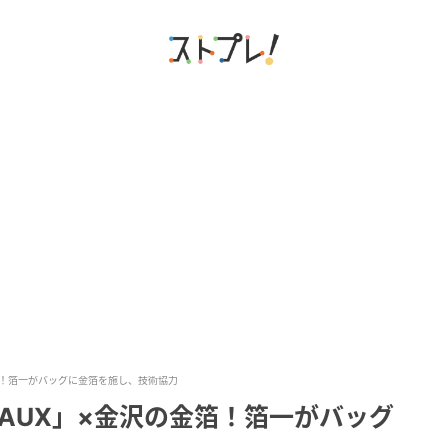
金箔！箔一がバッグに金箔を施し、技術協力
VAUX」×金沢の金箔！箔一がバッグ