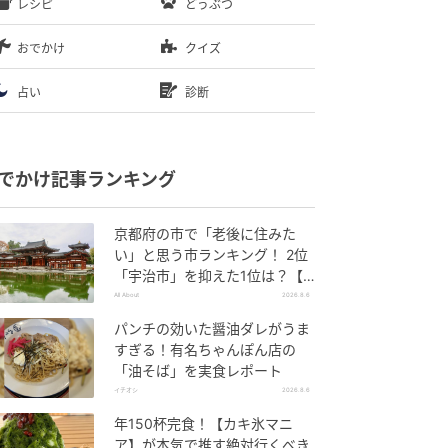
レシピ
どうぶつ
おでかけ
クイズ
占い
診断
でかけ記事ランキング
京都府の市で「老後に住みた
い」と思う市ランキング！ 2位
「宇治市」を抑えた1位は？【2
026年調査】
All About
2026.8.6
パンチの効いた醤油ダレがうま
すぎる！有名ちゃんぽん店の
「油そば」を実食レポート
イチオシ
2026.8.6
年150杯完食！【カキ氷マニ
ア】が本気で推す絶対行くべき