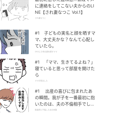
に連絡をしてこない夫からのLI
NE【され妻なつこ Vol.1】
され妻なつこ
#1 子どもの実名と顔を晒すマ
マ、大丈夫かな？なんて心配し
ていたら。
SNSに子供の顔を晒すママ
#1 「ママ、生きてるよね？」
寝ていると思って部屋を開けた
ら
ママが家出した
#1 出産の喜びに包まれたあ
の瞬間。我が子を一番最初に抱
いたのは、夫の不倫相手でし
た。
助産師と不倫した夫の末路