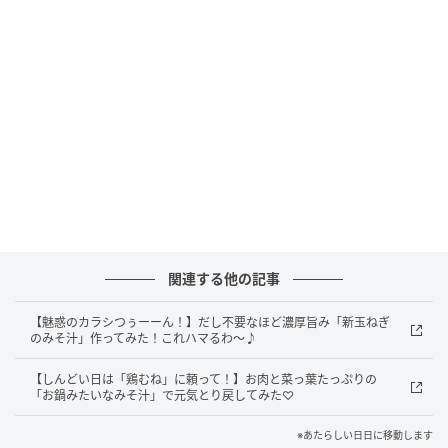
仕上がるそうですよ。
…にしても、みそ汁に皮付きの新じゃがを入れるとは。
そして豆苗も、今までみそ汁の具にしたことはありま
せん。青臭さ、大丈夫？と少々心配ですが、仕上げに
からしを添えることで、豆苗独特の青い香りが軽減さ
れ、味もぐっと引き締まるそうです。
小田さんの“みそ汁をおいしくするテクニック“がちり
ばめられた「輪切り新ジャガとトウミョウのみそ
汁」、さっそく作ってみましょう。
関連する他の記事
【魅惑のカラシつぅーーん！】だし不要なほど濃厚旨み「新玉ねぎ
「輪切り新ジャガとトウミョウのみそ汁」の材料と作
のみそ汁」作ってみた！これハマるわ～♪
り方
【しんどい日は「鶏むね」に頼って！】お肉と菜っ葉たっぷりの
「お鍋みたいなみそ汁」で元気とり戻してみた♡
※あたらしい日日に移動します