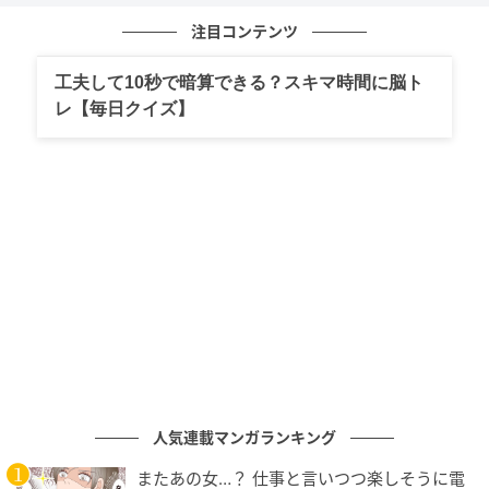
注目コンテンツ
工夫して10秒で暗算できる？スキマ時間に脳ト
レ【毎日クイズ】
あたらしい日日
【材料】4人分
新じゃがいも…4個（200g）
人気連載マンガランキング
豆苗…50g
またあの女…？ 仕事と言いつつ楽しそうに電
みそ…大さじ4