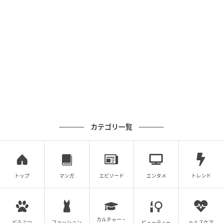
あたらしい日日
カテゴリ一覧
2.
鍋に水（またはだし汁）700ml（分量外）、じゃが
いもを入れて中火にかけます。
トップ
マンガ
エピソード
エンタメ
トレンド
今回は水で作りますが、だしをとる場合は、水1Lに対
し、5×5cmに切った昆布3～4枚、または、煮干し8～
10本を入れ、ひと晩つけておくだけでOKとのこと。冷
蔵庫で3～4日保存可能だそうです。
カルチャー・
どうぶつ
ファッション
ビューティー
ヘルスケア