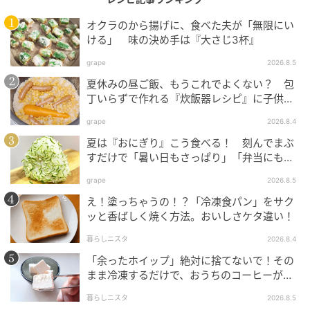
ただし、豆腐とわかめのみそ汁のような、あっさりし
た具材を煮込まずに作る場合には、だしをとった方が
オクラのから揚げに、食べた夫が「無限にい
ける」 味の決め手は『大さじ3杯』
いいみたい。具材や煮込み時間によってだしを入れる
か否か、臨機応変に対応すべし！ということのようで
grape
2026.8.5
す。
夏休みの昼ご飯、もうこれでよくない？ 包
丁いらずで作れる『炊飯器レシピ』に子供が
大喜び！
【作り方】
grape
2026.8.4
1.
じゃがいもはよく洗い、皮付きのまま8mm厚さの輪
夏は『おにぎり』こう食べる！ 刻んでまぶ
切りにします。
すだけで「暑い日もさっぱり」「弁当にもい
い」
grape
2026.8.5
豆苗は根元を切り、3cmの長さに切ります。
え！塗っちゃうの！？「冷凍食パン」をサク
ッと香ばしく焼く方法。おいしさケタ違い！
暮らしニスタ
2026.8.4
「余ったホイップ」絶対に捨てないで！その
まま冷凍するだけで、おうちのコーヒーが
〈お店レベル〉に激変します♡
暮らしニスタ
2026.8.5