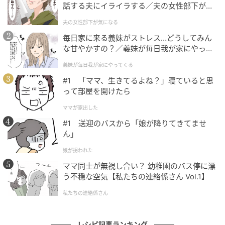
話する夫にイライラする／夫の女性部下が気
練りがらし…適量
になる（1）【夫婦の危機 まんが】
夫の女性部下が気になる
今回は分量を1/4にして1人分作ります。
毎日家に来る義妹がストレス…どうしてみん
な甘やかすの？／義妹が毎日我が家にやって
くる（1）【義父母がシンドイんです！ まん
みそは、きりっとした辛口の「仙台みそ」とやや甘味
義妹が毎日我が家にやってくる
が】
のある辛口の「信州みそ」を1：1で合わせたもの。ど
#1 「ママ、生きてるよね？」寝ていると思
って部屋を開けたら
んな食材とも相性のよいオールマイティーなブレンド
だそうですよ。
ママが家出した
#1 送迎のバスから「娘が降りてきてませ
そして、小田さん流のみそ汁は“だしなし“。
ん」
娘が拐われた
みそ汁にだしを入れないなんてアリなの!?と驚きです
ママ同士が無視し合い？ 幼稚園のバス停に漂
が、コツは「しっかり煮込む」こと。食材から甘味や
う不穏な空気【私たちの連絡係さん Vol.1】
旨味が出て“だしなし“でも味わい深いみそ汁になるそ
私たちの連絡係さん
うです。
レシピ記事ランキング