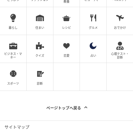
教養
3.
煮立ったらアクを除き、弱火で15分ほど煮ます。
暮らし
住まい
レシピ
グルメ
おでかけ
ビジネス・マ
心理テスト・
クイズ
恋愛
占い
ネー
診断
スポーツ
診断
ページトップへ戻る
あたらしい日日
サイトマップ