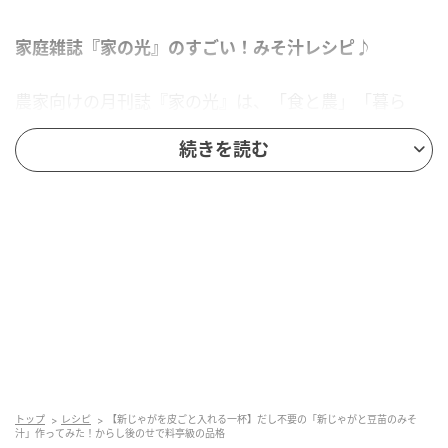
家庭雑誌『家の光』のすごい！みそ汁レシピ♪
農家向けの月刊誌『家の光』は、「食と農」「暮ら
し」「協同」「家族」を柱に、暮らしに役立つ情報を
続きを読む
紹介しているJAグループのファミリー・マガジンで
す。創刊は大正14年（1925年）！100年以上の歴史が
ある家庭雑誌なんですよ。
本日は『家の光』2020年1月号の別冊付録「すごい！
みそ汁 一年中」の中で、料理研究家の小田真規子さん
が紹介していた「輪切り新ジャガとトウミョウのみそ
汁」を作ります。
具材は新じゃがいもと豆苗の2つだけ。具材を1～2種
トップ
レシピ
【新じゃがを皮ごと入れる一杯】だし不要の「新じゃがと豆苗のみそ
類に抑えると、素材の風味を生かした上品なみそ汁に
汁」作ってみた！からし後のせで料亭級の品格