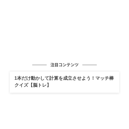
元記事で読む
次の記事
【獅子座】「パワーアップに期待」2026年5月
31日～6月14日の運勢｜山田ありすの新月満月
HAPPY占い
の記事をもっとみる
注目コンテンツ
1本だけ動かして計算を成立させよう！マッチ棒
クイズ【脳トレ】