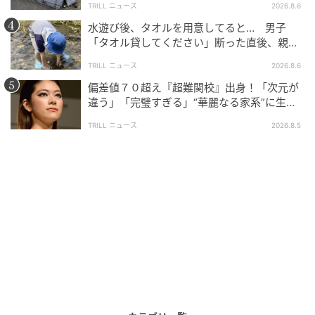
TRILL ニュース
2026.8.6
水遊び後、タオルを用意してると… 男子
「タオル貸してください」断った直後、親が
大声で放った一言に絶句
TRILL ニュース
2026.8.6
偏差値７０超え『超難関校』出身！「次元が
違う」「完璧すぎる」“華麗なる家系”に生ま
れた【規格外の逸材】
TRILL ニュース
2026.8.5