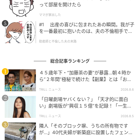
って部屋を開けたら
ママが家出した
#1 出産の喜びに包まれたあの瞬間。我が子
を一番最初に抱いたのは、夫の不倫相手でし
た。
助産師と不倫した夫の末路
総合記事ランキング
４５歳年下・“加藤茶の妻”が暴露…朝４時か
ら“２年間”極秘で続けた【副業】とは「お金
を稼ぐのって大変」
TRILL ニュース
2026.8.6
「日曜劇場ヤバくない？」「天才的に面白
い」劇場版が“興収１５億”を記録！「一生言
い続ける」放送後も続く“切望の声”
TRILL ニュース
2026.8.5
隣人「そのブロック塀、うちの所有物です
が…」40代夫婦が新築庭に設置したフェン
ス、直後に迫られた"顛末"