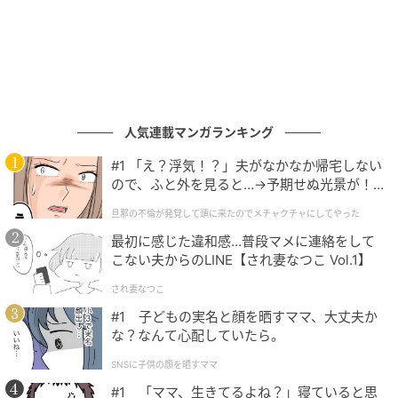
人気連載マンガランキング
#1 「え？浮気！？」夫がなかなか帰宅しない
ので、ふと外を見ると…→予期せぬ光景が！
｜旦那の不倫が発覚して頭に来たのでメチャ
旦那の不倫が発覚して頭に来たのでメチャクチャにしてやった
クチャにしてやった
最初に感じた違和感…普段マメに連絡をして
こない夫からのLINE【され妻なつこ Vol.1】
され妻なつこ
#1 子どもの実名と顔を晒すママ、大丈夫か
な？なんて心配していたら。
SNSに子供の顔を晒すママ
#1 「ママ、生きてるよね？」寝ていると思