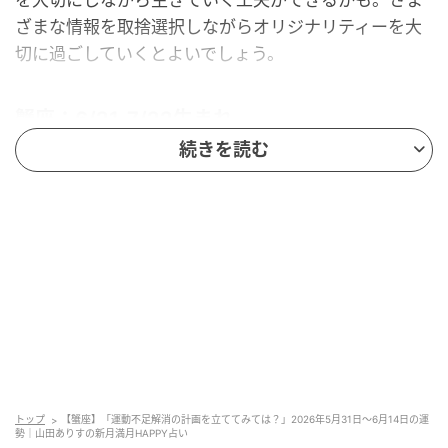
ざまな情報を取捨選択しながらオリジナリティーを大
切に過ごしていくとよいでしょう。
蟹座：6/21-7/22生まれ
続きを読む
〈2026年5月31日～6月14日の運勢〉
あなたの働きが認められそうな満月。ただし、つい他
人の分まで動いてしまいやすい時なので、ご自身の心
身の調和を最優先にすることが大切です。これまでの
慌ただしい毎日を振り返る良い機会となるでしょう。
運動不足を解消する計画を立てるのもオススメ。星の
巡りに合わせて上手にケアを行うことによって、心地
よい生活リズムを保てるでしょう。
トップ
【蟹座】「運動不足解消の計画を立ててみては？」2026年5月31日～6月14日の運
★ラッキーDAY★ 6月10日
勢｜山田ありすの新月満月HAPPY占い