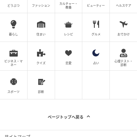
写真＝本人提供
カルチャー・
どうぶつ
ファッション
ビューティー
ヘルスケア
教養
武石明精先生
一般社団法人乳房再建研究所 理事
たけいしめいせい●東京慈恵会医科大学卒業。順天堂
大学形成外科、静岡県立静岡がんセンター、南大和病
暮らし
住まい
レシピ
グルメ
おでかけ
院乳房再建センター、横浜市立大学形成外科、ナグモ
クリニック名古屋院、東京医科大学形成外科の6カ所で
診察・治療を行う。乳房再建のスペシャリストである
ビジネス・マ
心理テスト・
と同時に、手外科専門医として手指の病変においても
クイズ
恋愛
占い
ネー
診断
多くの症例をもち、横断的な知識で治療に当たる。日
本手外科学会（専門医）、日本形成外科学会（専門
医）ほか。
スポーツ
診断
1｜爪と皮膚の間にクリームを入れる
ページトップへ戻る
サイトマップ