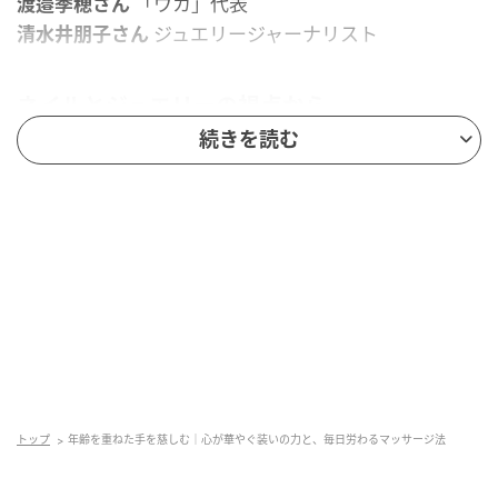
渡邉季穂さん
「ウカ」代表
清水井朋子さん
ジュエリージャーナリスト
ネイルとジュエリーの視点から
続きを読む
手や指は、毎日の生活のなかで顔以上に自分の目に入
るものです。
ネイリストで「ウカ」代表の渡邉季穂さんは、手元に
ついてこう語ります。
「手は“生きる道具”だといつも思っています。年齢を重
ねた手はその人の履歴です。水分不足や、血流低下で
爪が弱くなる方、 縦ジワや割れ、薄さに悩む方が増え
ますが、頑張ってきたその手に、もう一度油分と温度
を戻してあげましょう。
トップ
年齢を重ねた手を慈しむ｜心が華やぐ装いの力と、毎日労わるマッサージ法
またネイルカラーは手先を飾るためだけのものではな