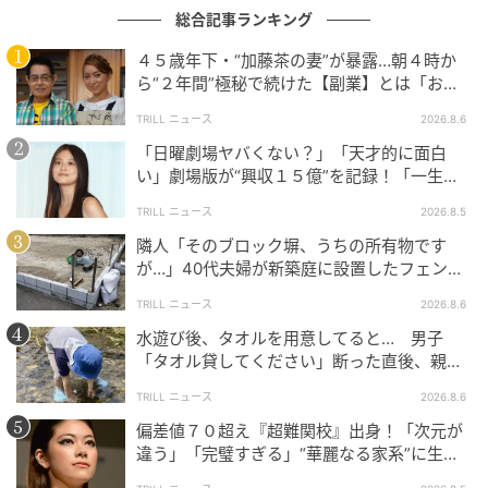
総合記事ランキング
ハンドクリームを使ったマッサージ法
４５歳年下・“加藤茶の妻”が暴露…朝４時か
ら“２年間”極秘で続けた【副業】とは「お金
を稼ぐのって大変」
手や指に悩みを抱える人が多い乳がん患者向けの講演
TRILL ニュース
2026.8.6
会で大反響があったというマッサージ法をご紹介しま
「日曜劇場ヤバくない？」「天才的に面白
す。毎日気づいたときに行うことで、こわばりの定着
い」劇場版が“興収１５億”を記録！「一生言
い続ける」放送後も続く“切望の声”
を防ぎ、動かしづらさが解消します。乾燥して老けた
TRILL ニュース
2026.8.5
印象になりがちな手元がしっとり、ふっくらするとい
隣人「そのブロック塀、うちの所有物です
う嬉しい“おまけ”もあります。
が…」40代夫婦が新築庭に設置したフェン
ス、直後に迫られた"顛末"
TRILL ニュース
2026.8.6
“手外科”の専門医・武石先生がレクチャー
水遊び後、タオルを用意してると… 男子
「タオル貸してください」断った直後、親が
大声で放った一言に絶句
TRILL ニュース
2026.8.6
偏差値７０超え『超難関校』出身！「次元が
違う」「完璧すぎる」“華麗なる家系”に生ま
れた【規格外の逸材】