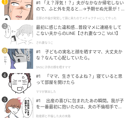
リングに目がいくので、指の形が気にならずおしゃれ
#1 「え？浮気！？」夫がなかなか帰宅しない
ので、ふと外を見ると…→予期せぬ光景が！
が楽しめます」
｜旦那の不倫が発覚して頭に来たのでメチャ
旦那の不倫が発覚して頭に来たのでメチャクチャにしてやった
クチャにしてやった
リングはボリューム感のあるものを
最初に感じた違和感…普段マメに連絡をして
こない夫からのLINE【され妻なつこ Vol.1】
され妻なつこ
#1 子どもの実名と顔を晒すママ、大丈夫か
な？なんて心配していたら。
SNSに子供の顔を晒すママ
#1 「ママ、生きてるよね？」寝ていると思
って部屋を開けたら
ママが家出した
#1 出産の喜びに包まれたあの瞬間。我が子
〈右〉ダイヤモンドが直線的に並んだ、知的でモダンな雰囲気。リング［ダ
を一番最初に抱いたのは、夫の不倫相手でし
イヤモンド×YG ］2,365,000円（ウエダジュエラー）〈左〉小花があしらわれ
た。
ているためボリューム感がありつつも可愛らしい印象。［ダイヤモンド×WG
助産師と不倫した夫の末路
］594,000円（ナンシー） 写真提供＝（右）ウエダジュエラー （左）ナンシ
ー