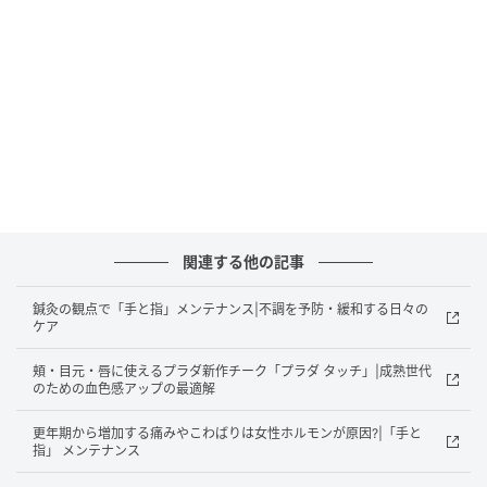
く、自分を大切に扱っているというサイン。肌の色や
ファッションに似合うきれいな手元が常に目に入るこ
とで、気分の浮き沈みが起こりがちな世代を、元気に
する力があるのではないかと感じています」
ネイルは派手色か馴染ませ色を
関連する他の記事
鍼灸の観点で「手と指」メンテナンス|不調を予防・緩和する日々の
ケア
頬・目元・唇に使えるプラダ新作チーク「プラダ タッチ」|成熟世代
のための血色感アップの最適解
更年期から増加する痛みやこわばりは女性ホルモンが原因?|「手と
指」 メンテナンス
〈右〉肌に馴染んで指が長く見える、グレイッシュなくすみベージュ。ウカ