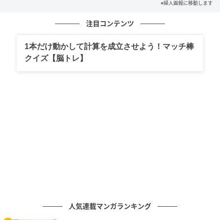
ベージュスタディ 〈6/2〉〈左〉レッドはくすみが飛んで肌が美しく見える。
※婦人画報に移動します
肌色問わず映えるボルドー寄りのカラー。ウカ レッドスタディ ワン〈6/1〉
各2,420円（ともにウカトーキョウヘッドオフィス） 写真提供＝ウカ
注目コンテンツ
また、指の形が変化していままでのリングが似合わな
1本だけ動かして計算を成立させよう！マッチ棒
くなってきたという声も。「年齢を重ねた手には、若
クイズ【脳トレ】
い手と違う味わいがあります。重ね着けを楽しんだ
り、大ぶりなリングに挑戦したりとポジティブな捉え
方をしてはいかがでしょうか？」とジュエリージャー
ナリストの清水井朋子さん。
「関節は太くなるのに指の付け根の部分は細いまま
で、リングがくるくると回転してしまうという人に
は、ボリュームがあってストレートなフォルムのリン
グを選ぶとよいでしょう。回っても気にならないよ
う、センターにポイントがあるものでなく全体が均一
にデザインされているものがおすすめです。片方の手
人気連載マンガランキング
に2〜3点、デザイン違いのものをつけると華やかかつ