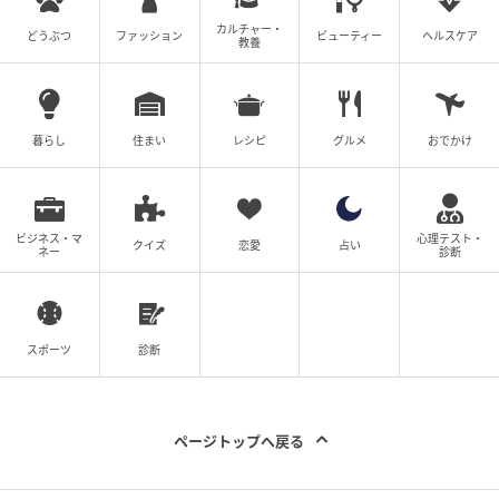
左からケラスターゼ バン クリーム ハイドラグレイズ
カルチャー・
どうぶつ
ファッション
ビューティー
ヘルスケア
教養
250ml 4,180円、同 マスク クリーム ハイドラグレイズ
200ml 7,260円
ヨーロッパで支持を集める“グロスアブソリュ”シリー
暮らし
住まい
レシピ
グルメ
おでかけ
ズが日本に上陸。薄膜のヴェールで髪をコーティング
することで、重くならずに自然なツヤへ。マスクは軽
やかな質感ながら、週2〜3回の集中ケアでみずみずし
ビジネス・マ
心理テスト・
クイズ
恋愛
占い
ネー
診断
いまとまりに仕上げます。うるおいを抱え込みながら
キューティクルを整え、光をより美しく反射する髪
へ。
スポーツ
診断
問い合わせ先／ケラスターゼ
tel. 03-6911-8333
ページトップへ戻る