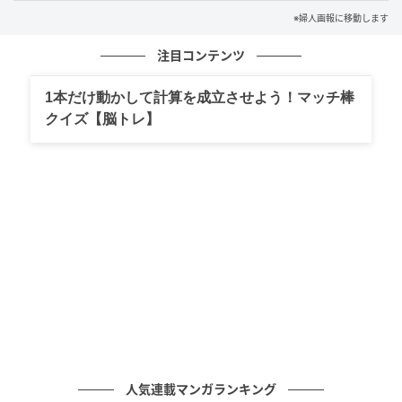
です。シャンプーは濃密泡で頭皮と髪を包み込み、き
※婦人画報に移動します
しみにくく洗い上げる設計。トリートメントはドライ
注目コンテンツ
ヤーの熱を味方にするヒートアクティブ効果で、素直
でツヤのある髪印象へ導きます。
1本だけ動かして計算を成立させよう！マッチ棒
クイズ【脳トレ】
問い合わせ先／アユーラ コミュニケーションスタジオ
tel. 0120-090-030
人気連載マンガランキング