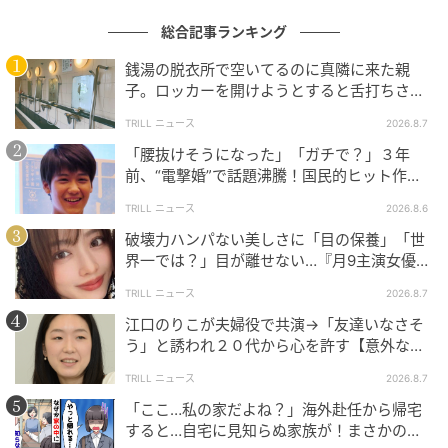
「オージュア」からこの春デビューした“ミラジェリ
ィ”ラインは、独自に開発した毛髪補修成分・保湿成分
総合記事ランキング
のCMADK（※）を3種組み合わせることで、湿気の多
銭湯の脱衣所で空いてるのに真隣に来た親
い日も扱いやすい髪へ導きます。揺れるたびに輝くよ
子。ロッカーを開けようとすると舌打ちさ
れ…→直後、娘の放った“純粋な一言”に「心の
うな、まとまり感のある仕上がりに。
TRILL ニュース
2026.8.7
中で拍手」
「腰抜けそうになった」「ガチで？」３年
問い合わせ先／ミルボン お問い合わせ窓口
前、“電撃婚”で話題沸騰！国民的ヒット作
tel. 0120-658-894
『逃げ恥』で異彩放った【国宝級イケメン】
TRILL ニュース
2026.8.6
※カルボキシメチルアラニルジスルフィドケラチン
破壊力ハンパない美しさに「目の保養」「世
（羊毛）
界一では？」目が離せない…『月9主演女優
（34歳）』“極上”美ショットがすごい
TRILL ニュース
2026.8.7
江口のりこが夫婦役で共演→「友達いなさそ
う」と誘われ２０代から心を許す【意外な親
友芸人】とは？
TRILL ニュース
2026.8.7
「ここ…私の家だよね？」海外赴任から帰宅
すると…自宅に見知らぬ家族が！まさかの真