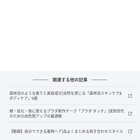
Hearst Owned
アユーラ
関連する他の記事
加齢で乾燥する髪に、スキンケア視点でアプローチ
森林浴のような香りと美容成分|自然を感じる「森林浴スキンケア&
左からアユーラ ウェルバイタル シャンプー 300ml
ボディケア」9選
3,080円、同 トリートメント 220g 3,300円
頬・目元・唇に使えるプラダ新作チーク「プラダ タッチ」|成熟世代
のための血色感アップの最適解
「年齢を重ねるとともにうねりに向き合う」という発
想から誕生したのが“ウェルバイタル”シリーズ。スキン
【動画】自分でできる着物ヘア|品よくまとめる抱き合わせスタイル
ケアで培ってきた“ゆらぎ”の知見を活かした設計が特徴