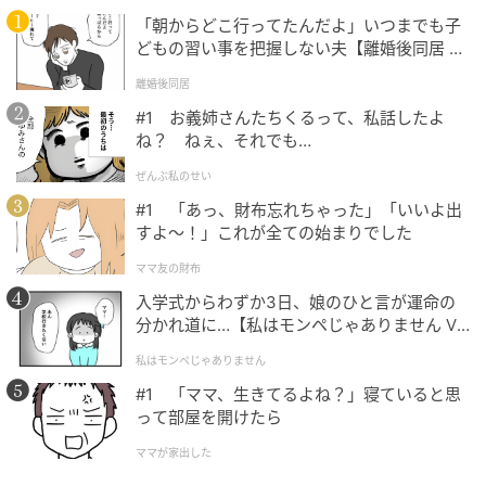
「朝からどこ行ってたんだよ」いつまでも子
どもの習い事を把握しない夫【離婚後同居 Vo
l.1】
離婚後同居
#1 お義姉さんたちくるって、私話したよ
ね？ ねぇ、それでも…
ぜんぶ私のせい
Hearst Owned
#1 「あっ、財布忘れちゃった」「いいよ出
すよ〜！」これが全ての始まりでした
オージュア
ママ友の財布
入学式からわずか3日、娘のひと言が運命の
分かれ道に…【私はモンペじゃありません Vo
いびつな“じりじり”うねりまでケアする最新ライン
l.1】
私はモンペじゃありません
左からオージュア ミラジェリィ シャンプー 250ml
#1 「ママ、生きてるよね？」寝ていると思
5,500円、同 ヘアトリートメント 250g 6,600円［いず
って部屋を開けたら
れも美容室専売品］
ママが家出した