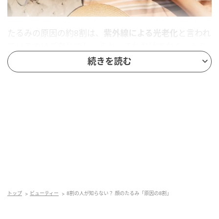
たるみの原因の約8割は、
紫外線による光老化
と言われ
ているのはご存じでしょうか。それだけでなく、シミ
やシワの大きな原因であることは広く知られているこ
続きを読む
とですが紫外線は、肌の奥にあるコラーゲンやエラス
チンを破壊し、肌の弾力を奪ってしまいます。
コラーゲンとエラスチンは、肌のハリと弾力を保つた
めの重要な繊維であり、紫外線ケアをしないというこ
とは、建物の基礎を破壊するようなもの。特に
紫外線
A波は肌の奥深くまで侵入し、長年蓄積されることで
たるみの原因に。日焼け止めを塗るのはもちろん、日
傘や帽子なども活用して、一年を通して紫外線対策は
トップ
ビューティー
8割の人が知らない？ 顔のたるみ「原因の8割」
徹底する必要があります。