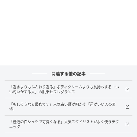
【紫外線と肌老化の関係】
紫外線は2種類。肌の奥まで届く「UVA」と、肌の浅い
部分にダメージを与える「UV-B」
関連する他の記事
「香水よりもふんわり香る」ボディクリームよりも長持ちする「い
い匂いがする人」の肌乗せフレグランス
「もしそうなら最強です」人気占い師が明かす「運がいい人の習
慣」
「普通の白シャツで可愛くなる」人気スタイリストがよく使うテク
ニック