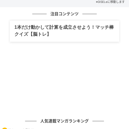
※GISELeに移動します
注目コンテンツ
UVAは波長が長く、肌の奥の真皮層にまで達し
、UVA
1本だけ動かして計算を成立させよう！マッチ棒
は肌のハリや弾力を生むコラーゲンやエラスチン、ヒ
クイズ【脳トレ】
アルロン酸などを作り出す繊維芽細胞に損傷を与えて
しまう原因。
UV-Bは肌表面の日焼け・肌あれ・シミ・
くすみを引き起こす
とも言われています。紫外線は肌
の奥でコラーゲンなどを変性させ、未来のシワ・たる
みの大きな原因となるもの。
「5年後に手遅れにならない」ための習慣
≫【若く見える人の秘密】 明日からできる 「たるまな
い５つのこと」 ありがちな「3つのことがない」日焼
人気連載マンガランキング
け止め