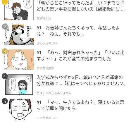
「朝からどこ行ってたんだよ」いつまでも子
どもの習い事を把握しない夫【離婚後同居 Vo
l.1】
離婚後同居
#1 お義姉さんたちくるって、私話したよ
ね？ ねぇ、それでも…
ぜんぶ私のせい
#1 「あっ、財布忘れちゃった」「いいよ出
すよ〜！」これが全ての始まりでした
ママ友の財布
入学式からわずか3日、娘のひと言が運命の
分かれ道に…【私はモンペじゃありません Vo
l.1】
私はモンペじゃありません
元記事で読む
#1 「ママ、生きてるよね？」寝ていると思
って部屋を開けたら
次の記事
ママが家出した
「ひと晩で翌朝が違う」美肌の人ほど続けて
いる「寝る前コスメ」