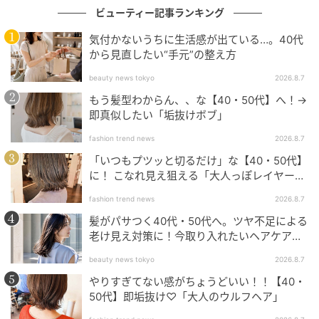
ビューティー記事ランキング
の記事をもっとみる
気付かないうちに生活感が出ている…。40代
から見直したい“手元”の整え方
beauty news tokyo
2026.8.7
もう髪型わからん、、な【40・50代】へ！→
即真似したい「垢抜けボブ」
fashion trend news
2026.8.7
「いつもプツッと切るだけ」な【40・50代】
に！ こなれ見え狙える「大人っぽレイヤーヘ
ア」
fashion trend news
2026.8.7
髪がパサつく40代・50代へ。ツヤ不足による
老け見え対策に！今取り入れたいヘアケア名
品３選
beauty news tokyo
2026.8.7
やりすぎてない感がちょうどいい！！【40・
50代】即垢抜け♡「大人のウルフヘア」