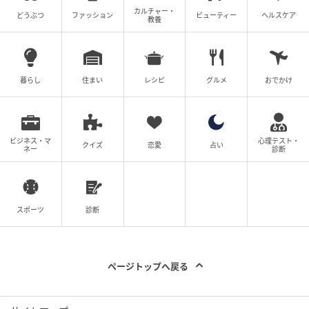
カルチャー・
どうぶつ
ファッション
ビューティー
ヘルスケア
教養
プロフィール
Kazuhide.Y
暮らし
住まい
レシピ
グルメ
おでかけ
公認心理師、心理学ライター。心理学を「ちょっと
難しい学問」ではなく「毎日の生活に役立つ知識」
としてお届けします。あなたの心が少しでも軽くな
るような、そんな情報発信を目指しています。
ビジネス・マ
心理テスト・
クイズ
恋愛
占い
記事一覧をみる
ネー
診断
の記事をもっとみる
スポーツ
診断
ページトップへ戻る