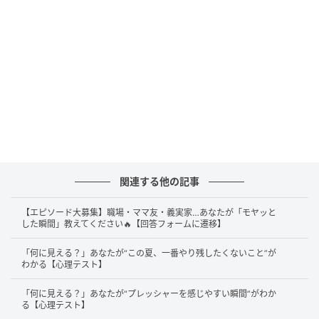
ずにフリーズしやすい傾向が見え隠れします。
マルチタスクを求められると途端に余裕を失いやすい
ため、作業をするときはスマホの通知を切るなど、視
界に入るノイズを物理的に減らす環境づくりが心に平
穏をもたらすのではないでしょうか。
2. 「赤い目の鬼」を選んだ人は「脳内のキャ
パシティが小さめ」
関連する他の記事
「赤い目の鬼」を選んだあなたは、抽象的な図形から
【エピソード大募集】職場・ママ友・義実家…あなたが「モヤッと
した瞬間」教えてください🔥【回答フォームに遷移】
感情的で刺激の強いモチーフを読み取ったように、周
囲の空気や他者のネガティブな感情をスポンジのよう
「何に見える？」あなたが“この夏、一番やり残したくないこと”が
わかる【心理テスト】
に吸収しやすい状態にあるようです。
「何に見える？」あなたが“プレッシャーを感じやすい瞬間”がわか
脳内のキャパシティの大部分を警戒や気配りに無意識
る【心理テスト】