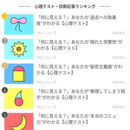
として柔軟に受け止めることができる、しなやかな脳
心理テスト・診断記事ランキング
の持ち主のようです。
「何に見える？」あなたの“過去への執着
度”がわかる【心理テスト】
思考の切り替えが早く、あれこれと同時進行で物事を
TRILL ニュース
2026.8.6
進めることにあまりストレスを感じないタイプかもし
「何に見える？」あなたの“隠れた攻撃性”が
れません。
わかる【心理テスト】
とはいえ、次々と新しいことに手を広げすぎるため、
TRILL ニュース
2026.8.6
ふと気づくと未完成のタスクが山積みになっているこ
「何に見える？」あなたの“秘密主義度”がわ
ともありそうです。新しい案件を引き受ける際は、現
かる【心理テスト】
在抱えている作業をリストアップしてから返事をする
TRILL ニュース
2026.8.6
習慣をつけることで、持ち前の適応力がさらに光るの
「何に見える？」あなたが“無理してしまう相
ではないでしょうか。
手”がわかる【心理テスト】
TRILL ニュース
2026.8.6
※本記事の心理テストはエンターテインメントとして
「何に見える？」あなたの“本当のコミュ
力”がわかる【心理テスト】
提供するものであり、医学的・心理学的な診断結果を