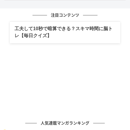
に使ってしまっているため、実務的なタスクを処理す
るためのスペースがすぐに足りなくなってしまうのか
注目コンテンツ
もしれません。
工夫して10秒で暗算できる？スキマ時間に脳ト
キャパシティの小ささは能力の低さではなく、感受性
レ【毎日クイズ】
の豊かさの裏返しです。「今日はもうこれ以上考えな
い」と脳を強制シャットダウンする休息時間を、意識
的に生活へ組み込んでみてはいかがでしょうか。
3. 「茶色い椅子に腰掛ける二人」を選んだ人
は「脳内のキャパシティが大きめ」
「茶色い椅子に腰掛ける二人」を選んだあなたは、図
形の隙間や配置を総合的に捉え、「椅子に座る二人」
という複雑な状況やストーリーを見出したように、複
数の情報を同時に俯瞰して処理できる、とても広い脳
人気連載マンガランキング
内スペースを備えているようです。