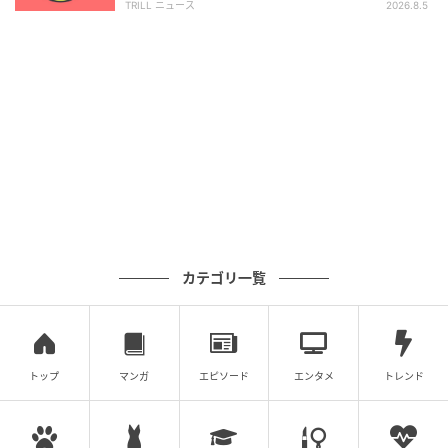
示すものではありません。
TRILL ニュース
2026.8.5
ライター: Kazuhide.Y
公認心理師、心理学ライター。心理学を「ちょっと難
しい学問」ではなく「毎日の生活に役立つ知識」とし
てお届けします。あなたの心が少しでも軽くなるよう
な、そんな情報発信を目指しています。
【大人気心理テスト】であなたの『他人から見た魅
カテゴリ一覧
【大人気心理テスト】であなたの『他人から見た
力』をチェックしよう！
魅力』をチェックしよう！
トップ
マンガ
エピソード
エンタメ
トレンド
次の記事
「どこに行きたい？」あなたの“人間関係への
疲弊度”がわかる【心理テスト】