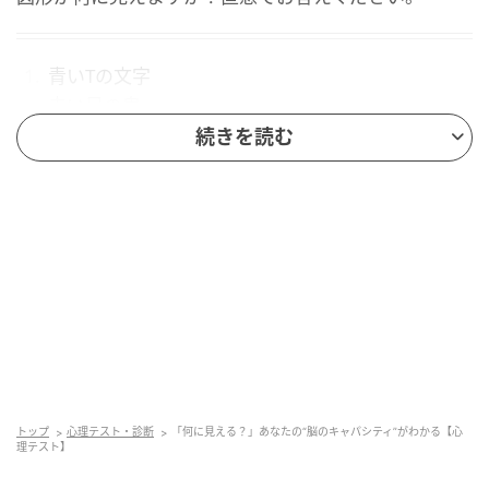
青いTの文字
赤い目の鬼
茶色い椅子に腰掛ける二人
続きを読む
カラフルチョコ
1. 「青いTの文字」を選んだ人は「脳内のキャ
パシティがやや小さめ」
「青いTの文字」を選んだあなたは、シンプルで単一の
要素を真っ先に認識したように、一つの物事に深く没
頭することで最大のパフォーマンスを発揮する、一点
集中型の脳内回路を持っているようです。
トップ
心理テスト・診断
「何に見える？」あなたの“脳のキャパシティ”がわかる【心
理テスト】
次々と別の情報が流れ込んでくると、処理が追いつか