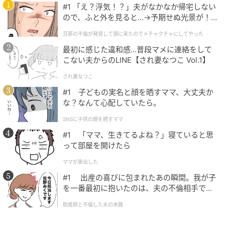
#1 「え？浮気！？」夫がなかなか帰宅しない
次々と新しいタスクが舞い込んでも、頭の中でパズル
ので、ふと外を見ると…→予期せぬ光景が！
｜旦那の不倫が発覚して頭に来たのでメチャ
のように整理し、優先順位をつけて淡々とこなしてい
旦那の不倫が発覚して頭に来たのでメチャクチャにしてやった
クチャにしてやった
ける抜群の処理能力があるでしょう。
最初に感じた違和感…普段マメに連絡をして
こない夫からのLINE【され妻なつこ Vol.1】
ただ、キャパシティが大きいぶん、他人の仕事まで背
され妻なつこ
負い込んでしまう危うさも潜んでいます。自分が限界
#1 子どもの実名と顔を晒すママ、大丈夫か
を迎える前に「このタスクは本当に自分がやるべき
な？なんて心配していたら。
か」と立ち止まるフィルターを持つことで、より健や
SNSに子供の顔を晒すママ
かに過ごせるのではないでしょうか。
#1 「ママ、生きてるよね？」寝ていると思
って部屋を開けたら
4. 「カラフルチョコ」を選んだ人は「脳内の
ママが家出した
キャパシティがやや大きめ」
#1 出産の喜びに包まれたあの瞬間。我が子
を一番最初に抱いたのは、夫の不倫相手でし
「カラフルチョコ」を選んだあなたは、色とりどりの
た。
助産師と不倫した夫の末路
粒が散らばっているようなイメージを思い浮かべたよ
うに、雑多な情報やイレギュラーな事態を「面白さ」