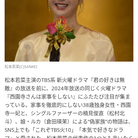
松本若菜(C)SANKEI
松本若菜主演のTBS系 新火曜ドラマ『君の好きは無
敵』の放送を前に、2024年放送の同じく火曜ドラマ
『西園寺さんは家事をしない』にふたたび注目が集ま
っている。家事を徹底的にしない38歳独身女性・西園
寺一妃と、シングルファーザーの楠見俊直（松村北
斗）、娘・ルカ（倉田瑛茉）による“偽家族”の物語は、
SNS上でも「これぞTBS火10」「本気で好きなドラ