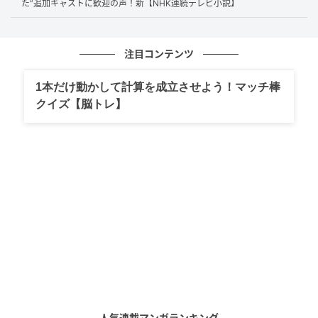
た”追加キャストに歓迎の声！新【NHK連続テレビ小説】
笑いも、恋も、寂しさも、全部を一人のなかに自然に
同居させる。そのバランスこそ、本作が松本若菜の代
注目コンテンツ
表作の一つと言いたくなる理由だ。
1本だけ動かして計算を成立させよう！マッチ棒
クイズ【脳トレ】
家事と家族を抱えすぎない生き方
物語は、アメリカ帰りの天才エンジニア・楠見俊直が
転職してくるところから動き出す。無愛想で合理的、
一見とっつきにくい楠見だが、実は幼い娘・ルカを育
てるシングルファーザー。あるトラブルで住む場所を
失った楠見親子を、一妃が自宅の離れに住まわせるこ
とになり、奇妙な共同生活が始まる。
ここで生まれたのが、血縁でも夫婦でも恋人関係でも
ない“偽家族”という関係だ。一妃は楠見親子を助けた
人気連載マンガランキング