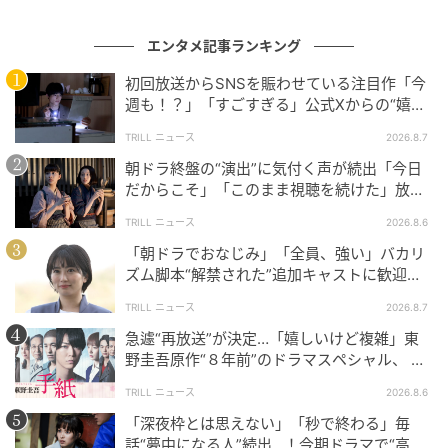
て閉じ込めなかったことだ。家事はできて当たり前。
母親なら、父親なら、女性なら、ちゃんとやるべき。
エンタメ記事ランキング
そんな無言の圧力に対して、
しなくてもいい家事は手
初回放送からSNSを賑わせている注目作「今
放していい、と明るく言い切った。
便利家電を使うこ
週も！？」「すごすぎる」公式Xからの“嬉し
とも、仕組みで解決することも、誰かに頼ることも、
い報告”に視聴者歓喜【土曜ドラマ】
TRILL ニュース
2026.8.7
決して恥ずかしいことではないのだと。
朝ドラ終盤の“演出”に気付く声が続出「今日
だからこそ」「このまま視聴を続けた」放送
日に重ねた“意味”
TRILL ニュース
2026.8.6
『君の好きは無敵』へつながる松本若菜の軽
やかさ
「朝ドラでおなじみ」「全員、強い」バカリ
ズム脚本“解禁された”追加キャストに歓迎の
声！新【NHK連続テレビ小説】
TRILL ニュース
2026.8.7
笑えて、キュンとして、登場人物たちを応援したくな
る王道の火曜ドラマだった『西園寺さんは家事をしな
急遽“再放送”が決定…「嬉しいけど複雑」東
野圭吾原作“８年前”のドラマスペシャル、 放
い』。同時に、家事や育児、仕事に恋愛に家族といっ
送内容“変更”に反響
た現代の暮らしにまつわるテーマを、重くなりすぎ
TRILL ニュース
2026.8.6
ず、軽やかなラブコメとして届けていた。
「深夜枠とは思えない」「秒で終わる」毎
話“夢中になる人”続出…！今期ドラマで“高評