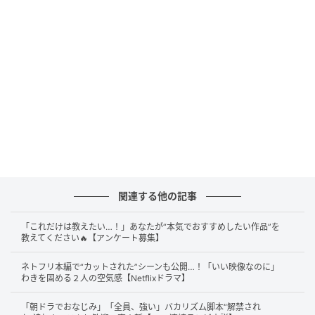
の人生を豊かに生きるための選択である。無理して家
事をするよりも、頼るところは頼り、自分が笑ってい
られる時間を大切にする。やらなければならないと思
い込んできたことを、少し疑ってみる。その軽やかさ
が、現代の視聴者に心地よく刺さった。
松本若菜の演技は、一妃というキャラクターをただ
の“強い女性”にしなかった。仕事では頼もしく、家で
は自由で、時にコミカルで不器用。
大人の余裕がある
ようで、実は傷つくし、迷うし、誰かを好きになるこ
とにも戸惑う。
そんな多面的な女性像を、松本はチャ
関連する他の記事
ーミングに、あたたかく演じていた。
「これだけは教えたい…！」あなたが“本気でおすすめしたい作品”を
松本といえば、『やんごとなき一族』で見せた“松本劇
教えてください🔥【アンケート募集】
場”以降、クセの強い役やシリアスな役でも存在感を放
ネトフリ本編で“カットされた”シーンも公開…！「いい映像なのに」
ってきた女優である。しかし『西園寺さんは家事をし
わきを固める２人の空気感【Netflixドラマ】
ない』では、地に足着けた一人の女性としての、愛嬌
「朝ドラでおなじみ」「全員、強い」バカリズム脚本“解禁され
と説得力が光っていた。