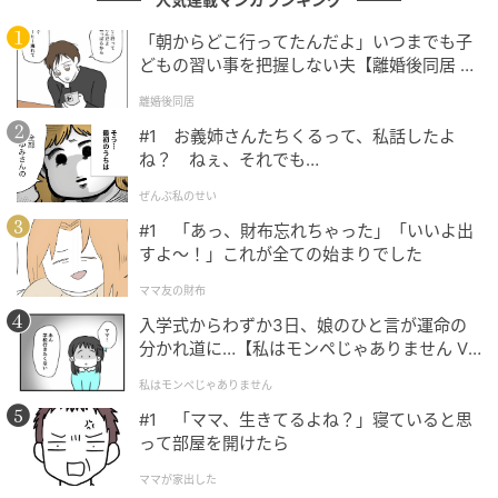
い。楠見は娘との生活を守りたい。ルカには安心でき
る場所が必要。
恋愛から始まるのではなく、生活を守
「朝からどこ行ってたんだよ」いつまでも子
るためのシステムとして関係が結ばれていく
ところ
どもの習い事を把握しない夫【離婚後同居 Vo
l.1】
が、この作品の斬新でユニークな点だった。
離婚後同居
#1 お義姉さんたちくるって、私話したよ
楠見はひとりで育児も仕事も抱え込んできた。一妃
ね？ ねぇ、それでも…
は、自分1人で快適に生きる術を整えてきた。どちらも
ぜんぶ私のせい
自立しているようで、実は誰かに頼ることが少し苦手
#1 「あっ、財布忘れちゃった」「いいよ出
だったのかもしれない。
すよ〜！」これが全ての始まりでした
ルカの存在は、そんな2人の心をゆっくりほどいてい
ママ友の財布
く。大人の都合を超えて、寂しいときは寂しいと言
入学式からわずか3日、娘のひと言が運命の
い、うれしいときはまっすぐ笑う。ルカの愛らしさと
分かれ道に…【私はモンペじゃありません Vo
l.1】
自然な表情があったからこそ、“偽家族”の生活は単な
私はモンペじゃありません
る設定ではなく、そこに暮らしている人々の時間とし
#1 「ママ、生きてるよね？」寝ていると思
て立ち上がっていた。
って部屋を開けたら
ママが家出した
本作が優れていたのは、家事や育児を個人の責任とし