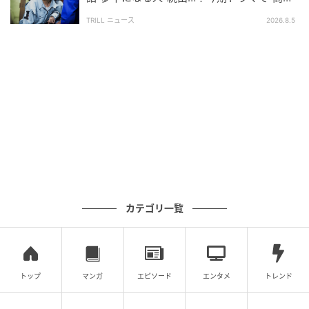
価”が続く【カンテレ夏ドラマ】
恋愛のときめきだけではなく、生活のしんどさや社会
TRILL ニュース
2026.8.5
の思い込みにもそっと触れる。だけど、観終わったあ
とに説教された気持ちにはならない。むしろ、
明日を
少し楽に生きるための選択肢をもらったような気持ち
になる
。『西園寺さんは家事をしない』には、そんな
火曜ドラマらしい温度があった。
そして2026年7月期には、松本若菜主演の新火曜ドラ
マ『君の好きは無敵』がスタートする。松本が演じる
のは、大手経営コンサル会社のエースとして働きなが
ら、突然FIREを宣言するキャリア女性・草壁杏奈。趣
カテゴリ一覧
味も推しもなく、“好き”という感情がよく分からない
まま生きてきた彼女が、佐野勇斗演じる訳ありキャラ
クターデザイナー・瀬尾深月と出会い、新たな挑戦を
始めていく。
トップ
マンガ
エピソード
エンタメ
トレンド
この設定には、『西園寺さんは家事をしない』と響き