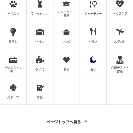
合うものがある。どちらも仕事はできる。自分のルー
ルを持っている。けれど、恋や生活、人との関係には
カルチャー・
どうぶつ
ファッション
ビューティー
ヘルスケア
教養
不器用なところがある。松本は、
そうした“大人なのに
まだ揺れる女性”を、説得力と愛嬌の両方で演じられる
女優だ。
暮らし
住まい
レシピ
グルメ
おでかけ
『君の好きは無敵』を前に、今あらためて見返した
い。一妃の自由さと不器用さ、楠見親子とのあたたか
な暮らし、そして“家族”や“好き”を決めつけないやさし
ビジネス・マ
心理テスト・
クイズ
恋愛
占い
ネー
診断
さは、きっと新しい火曜ドラマを見る私たちの心も、
少し軽くしてくれるはずだ。
スポーツ
診断
出典：火曜ドラマ『西園寺さんは家事をしない』
ライター：北村有（Kitamura Yuu）
ページトップへ戻る
主にドラマや映画のレビュー、役者や監督インタビュ