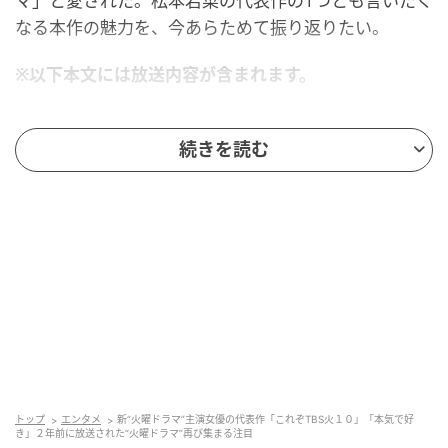
マ」と愛された。松本若菜の代表作の1つとも言いたく
なる本作の魅力を、今あらためて振り返りたい。
※以下本文には放送内容が含まれます。
松本若菜の代表作と呼びたくなる、大人のヒ
続きを読む
ロイン
『西園寺さんは家事をしない』の主人公・一妃は、ア
プリ制作会社で働く38歳の独身女性。仕事は超優秀
で、周囲からも信頼される、いわゆる“しごでき”な女
性だ。一方で、プライベートでは一切家事をしないと
固く決めている。念願の“家事ゼロハウス”を手に入
れ、ロボット掃除機や便利家電を駆使しながら、自分
のための快適な暮らしを築いている。
一妃にとって、まったく家事をしない暮らしは、自分
トップ
エンタメ
新“火曜ドラマ”主演女優の代表作「これぞTBS火１０」「本気で好
き」２年前に放送された“火曜ドラマ”再び集まる注目