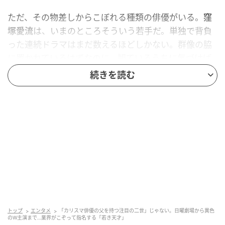
ただ、その物差しからこぼれる種類の俳優がいる。
窪
塚愛流
は、いまのところそういう若手だ。単独で背負
った連続ドラマはまだ数えるほどしかない。群像の脇
に置かれているはずなのに、観ているうちに気づけば
目がこの人を追っている。声を張るわけでも、派手な
続きを読む
芝居でもない。それでも画面のほうが、この人を選ん
でしまう。
役のいまを技術で詰めず、そのまま生きてしまうか
ら、嘘っぽさが出ない。たぶん、そういう種類の俳優
だ。
一場面で、回の感情をさらった
最初の手がかりは、日本テレビ系『最高の教師 1年
トップ
エンタメ
「カリスマ俳優の父を持つ注目の二世」じゃない。日曜劇場から異色
のW主演まで…業界がこぞって指名する「若き天才」
後、私は生徒に■された』（2023年）にある。松岡茉