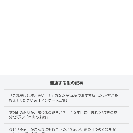
優演じる教師のクラス、3年D組の生徒。窪塚が演じた
栖原竜太郎は、主役でも準主役でもない、生徒のうち
の一人だ。それでも第4話、傷ついたクラスメイトに思
いを伝える告白の場面で、その回の感情を一気にこの
人がさらってしまった。放送後の反響もそこに集まっ
た。
考えてみると、群像ドラマの脇というのは、ふつう物
語を前に進める歯車として置かれている。ここで誰か
が傷つく、ここで誰かが告白する、という配置の一つ
だ。ところがこの場面の栖原は、配置の役割を軽く飛
関連する他の記事
び越えて、見ている側の感情をいったん預かってしま
「これだけは教えたい…！」あなたが“本気でおすすめしたい作品”を
った。出番の長さの話ではない。歯車のはずの一人
教えてください🔥【アンケート募集】
が、回の中心を黙って引き受ける。それを2023年の段
歌謡曲の湿度か、都会派の乾きか？ ４０年目に生まれた"泣きの成
階でやってのけたのが、最初の証拠だった。
分"が運ぶ「車内の未練」
なぜ「不倫」がこんなにも似合うのか？危うい愛の４つの立場を演