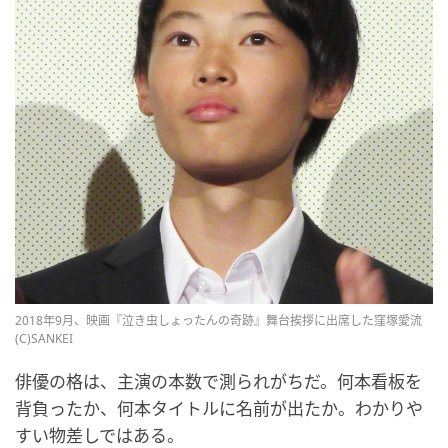
2018年9月、映画『泣き虫しょったんの奇跡』舞台挨拶に出席した窪塚愛流
(C)SANKEI
俳優の格は、主演の本数で測られがちだ。何本看板を
背負ったか、何本タイトルに名前が出たか。わかりや
すい物差しではある。