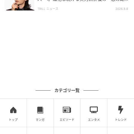
離」
この人を二世という入口で語るのは、もう違う段階に
TRILL ニュース
2026.8.8
入っている。脇でも主演でも芝居の質感が変わらない
から、入口の物語を通り越して立ち上がってしまう。
主演の真横で、芯を通す
そして2026年6月からは、テレビ東京系ドラマ『わた
しの相殺日記』に出演。主演はあのが演じる、欲望に
忠実すぎる奔放な姉・桜庭萌だ。窪塚はその弟。合理
主義でミニマル思考のIT技術職で、姉の家賃を9割負担
カテゴリ一覧
しながら、冷静なツッコミを入れつつ誰より近くで姉
の生き方を見守る。
これまで脇で積み上げてきたものが、ここで一つにつ
トップ
マンガ
エピソード
エンタメ
トレンド
ながる気がする。
線の細さ、力まない自然体、嘘のな
い体温で重心を引き受ける佇まい。
それが、主演のす