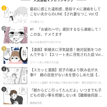
線が細いことは、ふつう群像の中では弱点になる。と
最初に感じた違和感…普段マメに連絡をして
ころがこの人の場合、その細さの奥に嘘がない体温が
こない夫からのLINE【され妻なつこ Vol.1】
ある。視線は、芝居のうまさに引かれるのではなく、
され妻なつこ
その体温の方に自然と寄っていく。次元賢太が個人の
#1 「お疲れ〜♡」遅刻するなら連絡して！
名前で語られたのは、たぶんそういう仕組みだった。
この女、ナメてます
最も深いところで、この人の核が見えた。
美人な友達は何でも許される
【漫画】新婚夫に浮気疑惑！絶対証拠をつか
んでやる！【エリート夫に浮気された話 Vol.
派手な世界の真横で、押さずに立てる
1】
エリート夫に浮気された話
寄り添う脇で重心を引き受けるだけなら、それだけな
【スカッと漫画】双子の娘より飲み会が大
事!? 親の自覚がない夫を懲らしめた話【第1
らまだ若手の中にいる。窪塚の面白いところは、世界
話】
観の温度が極端に振れたときも、芝居の質が変わらな
【スカッと漫画】双子の娘より飲み会が大事!? 親の自覚がない夫を
懲らしめた話
いところだ。
「朝からどこ行ってたんだよ」いつまでも子
どもの習い事を把握しない夫【離婚後同居 Vo
2024年公開の映画『ハピネス』で、窪塚は蒔田彩珠と
l.1】
離婚後同居
W主演を務めた。映画初主演となる作品だ。演じた国