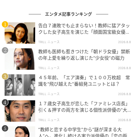
木田雪夫は、一見すると派手で贅沢な振る舞いをする
エンタメ記事ランキング
のに、その内側はむしろ慎ましさに満ちている難しい
人物だった。テレビ東京系ドラマ『るなしい』（2026
告白７連敗でも止まらない！教師に猛アタッ
年）では、原菜乃華演じる主人公の初恋相手を演じて
クした女子高生を演じた「顔面国宝級女優」
の振れ幅
いる。物語のエンジンを担う準主役格の役だ。
TRILL ニュース
2026.8.8
教師も医師も惹きつけた「朝ドラ女優」禁断
『ハピネス』の慎ましい青年と『るなしい』の毒のあ
の年上愛を繰り返し演じた“少女役”の磁力
る男。役の温度はまるで違うのに、画面に出てくるこ
TRILL ニュース
2026.8.8
の人の手触りは不思議なくらい同じなのだ。怖さや危
４５年前、「エア演奏」で１００万枚超 常
うさのある役でも、押しの強さで見せにこない。初恋
識を"飛び越えた”番組発ユニットとは？
の相手として近づいてくる自然さのまま、いつのまに
TRILL ニュース
2026.8.8
か主役を抜き差しならない場所へ連れていく。
世界観
が派手な作品の真横でも、押さずに立てる。これは案
１７歳女子高生が恋した「ファミレス店長」
引く＆押すの両方を演じる個性派俳優の“大人
外、できる俳優が少ない。
の一線”
TRILL ニュース
2026.8.8
ちなみに2026年には、父・窪塚洋介とユニバーサル・
“教師と恋する中学生”から“謎が深まる大
スタジオ・ジャパンのCMで親子共演している。ただ、
人”へ。進化し続ける実力派俳優の「恋の距