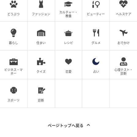
ぐ真横という、最も効いてしまう場所に置かれてい
カルチャー・
る。
どうぶつ
ファッション
ビューティー
ヘルスケア
教養
役の関係そのものが対比でできている話で、片側の温
度が強すぎると話は転んでしまう。窪塚はその役回り
暮らし
住まい
レシピ
グルメ
おでかけ
を、ツッコミの強さで返すのではなく、姉の隣で穏や
かに息をする弟として収めている。引き算で温度を引
き取れるから、あの演じる姉の派手さがちゃんと画面
ビジネス・マ
で立つ。主演を立てる脇という、いちばん大事な仕事
心理テスト・
クイズ
恋愛
占い
ネー
診断
を、芝居の引き算でやってのけている。
振り返ると、座組はこの人を、画面の重心が寄ってし
スポーツ
診断
まう場所にいつも置いてきた。どの位置でも、技術で
詰めずに役のいまを生きてしまう。次にどこに置かれ
ても、たぶん画面はまたこの人を選ぶ。それを確かめ
ページトップへ戻る
にいくのが、いま一番楽しみな俳優の一人だ。