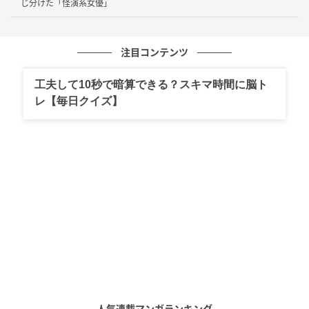
じ分けた「怪演系女優」
名前で覚えられる、生徒の一人
その性質がさらにはっきりしたのが、TBS系日曜劇場
注目コンテンツ
『御上先生』（2025年）だ。松坂桃李演じる教師が担
工夫して10秒で暗算できる？スキマ時間に脳ト
任するクラス。窪塚が演じたのは、社交的でクラスに
レ【毎日クイズ】
溶けているのに、パソコンの前に座ると天才的な能力
を見せる男子高校生・次元賢太だった。
これだけ生徒がいる中で、次元賢太が個人の名前で語
られたのは、芝居で押し切ったからではない。むしろ
逆だ。役を技術で詰めにいかず、等身大の自分でその
教室にただ立ってみせた。それなのに、いや、だから
こそ視線が集まってしまう。
群像で目立とうとして芝
居が前に出ると、たいてい座組から浮いて、かえって
覚えてもらえない。窪塚はその罠を、力まないことで
抜けてしまう。
人気連載マンガランキング