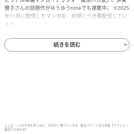
爾子さんの話題作がゆうゆうtimeでも連載中。 ※2025
年11月に配信したマンガを、好評につき再配信してい
ます。
「婚約者いただいちゃいますね」と言う彼
続きを読む
女。そのとき現れたのは？
トップ
人の不幸を笑うほど、自分が一番つらくなる…婚活マウント女の末路【アラフォー
婚活バカ女#15】