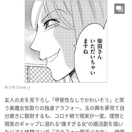
ゆうゆうtime
友人の夫を見下ろし「甲斐性なしでかわいそう」と笑
う美魔女気取りの独身アラフォー。玉の輿を夢見て自
分磨きに散財するも、コロナ禍で現実が一変。理想と
現実のギャップに溺れる“痛すぎる女”の婚活劇を描い
たリアル体験マンガ『アラフォー婚活バカ女』。伊東