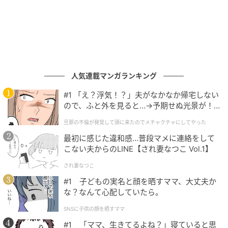
人気連載マンガランキング
#1 「え？浮気！？」夫がなかなか帰宅しない
ので、ふと外を見ると…→予期せぬ光景が！
｜旦那の不倫が発覚して頭に来たのでメチャ
旦那の不倫が発覚して頭に来たのでメチャクチャにしてやった
クチャにしてやった
最初に感じた違和感…普段マメに連絡をして
こない夫からのLINE【され妻なつこ Vol.1】
され妻なつこ
#1 子どもの実名と顔を晒すママ、大丈夫か
な？なんて心配していたら。
SNSに子供の顔を晒すママ
#1 「ママ、生きてるよね？」寝ていると思