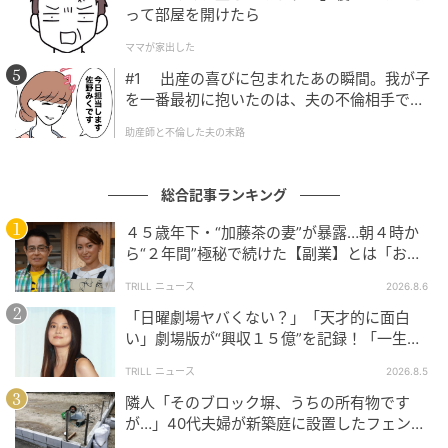
って部屋を開けたら
ママが家出した
#1 出産の喜びに包まれたあの瞬間。我が子
を一番最初に抱いたのは、夫の不倫相手でし
た。
助産師と不倫した夫の末路
総合記事ランキング
ゆうゆうtime
４５歳年下・“加藤茶の妻”が暴露…朝４時か
ら“２年間”極秘で続けた【副業】とは「お金
を稼ぐのって大変」
TRILL ニュース
2026.8.6
「とんでもない性格ブス」婚約者に指摘されて
怒り出す彼女
「日曜劇場ヤバくない？」「天才的に面白
い」劇場版が“興収１５億”を記録！「一生言
い続ける」放送後も続く“切望の声”
TRILL ニュース
2026.8.5
隣人「そのブロック塀、うちの所有物です
が…」40代夫婦が新築庭に設置したフェン
ス、直後に迫られた"顛末"