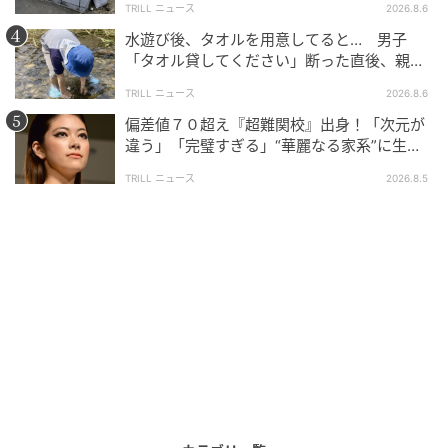
TRILL ニュース
2026.8.6
水遊び後、タオルを用意してると… 男子
「タオル貸してください」断った直後、親が
大声で放った一言に絶句
TRILL ニュース
2026.8.6
偏差値７０超え『超難関校』出身！「次元が
違う」「完璧すぎる」“華麗なる家系”に生ま
れた【規格外の逸材】
TRILL ニュース
2026.8.5