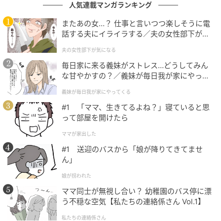
人気連載マンガランキング
またあの女…？ 仕事と言いつつ楽しそうに電
話する夫にイライラする／夫の女性部下が気
出典：select.mamastar.jp
になる（1）【夫婦の危機 まんが】
夫の女性部下が気になる
母が安心して帰ったことを伝えると義母もほっとした
毎日家に来る義妹がストレス…どうしてみん
ような様子です。食事会やお茶は、義母自身がしても
な甘やかすの？／義妹が毎日我が家にやって
らいたかったことなのかもしれません。
くる（1）【義父母がシンドイんです！ まん
義妹が毎日我が家にやってくる
が】
#1 「ママ、生きてるよね？」寝ていると思
って部屋を開けたら
ママが家出した
#1 送迎のバスから「娘が降りてきてませ
ん」
娘が拐われた
ママ同士が無視し合い？ 幼稚園のバス停に漂
出典：select.mamastar.jp
う不穏な空気【私たちの連絡係さん Vol.1】
私たちの連絡係さん