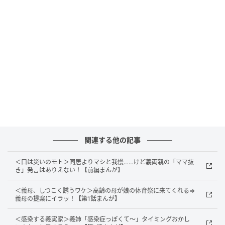
出典：select.mamastar.jp
母に伝えていたら、無理をしてでも食事会に参加した
でしょう。だからあえて伝えなかったのですが、その
ことで「もしかして大事にされていないのかな」と母
に心配をかけていたのかもしれないと思いました。
関連する他の記事
＜口は災いのモト＞同居よりマシと我慢……けど義両親の「ママ抜
き」発言はありえない！【前編まんが】
＜義母、しつこく誘うワケ＞高齢の母が娘の体育祭に来てくれる⇒
出典：select.mamastar.jp
義母の提案にイラッ！【第1話まんが】
家に帰ると、玄関前に義母がいて驚きました。
＜感染する義実家＞義姉「感染症っぽくて～」タイミングおかし