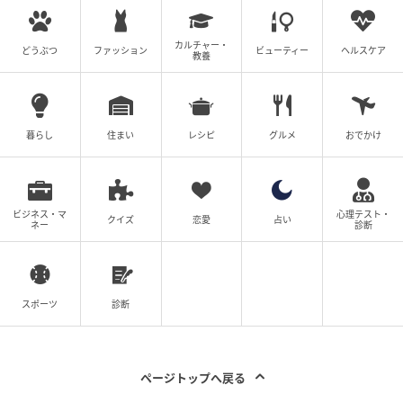
次の記事
【マウント義姉はお下がりNG！】資金繰りに
カルチャー・
どうぶつ
ファッション
ビューティー
ヘルスケア
追われ「お金が必要」憔悴の兄#4コマ母道場
教養
の記事をもっとみる
暮らし
住まい
レシピ
グルメ
おでかけ
ビジネス・マ
心理テスト・
クイズ
恋愛
占い
ネー
診断
スポーツ
診断
ページトップへ戻る