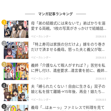
マンガ記事ランキング
母「弟の結婚式には来ないで」弟ばかりを溺
愛する両親。1枚の写真がきっかけで結婚話が
なくなったワケ
ベビーカレンダー
2026.8.5
「特上寿司は家族の分だけよ」嫁をのり巻き
出典：select.mamastar.jp
だけで済ませる義母。怒った夫と義父が取っ
た行動とは
ベビーカレンダー
2026.8.5
義姉「介護なんて暇人がすれば？」苦労を私
に押し付け、遺産要求…遺言書を前に、義姉
が顔面蒼白のワケ
ベビーカレンダー
2026.8.5
夫「縛られたくない！自由に生きる」双子の
娘と私を捨て離婚→15年後、再会！娘たち
「あんた誰？」論破された元夫は
ベビーカレンダー
2026.8.5
出典：select.mamastar.jp
義母「…はぁーっ」ファミレスで料理を見て