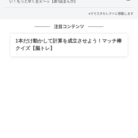
い！もっと早く言え～ッ【第1話まんが】
※ママスタセレクトに移動します
注目コンテンツ
1本だけ動かして計算を成立させよう！マッチ棒
クイズ【脳トレ】
出典：select.mamastar.jp
義母の様子を見て、やはり義母は私が大事にされてい
る様子を母に見せたかったのだと気づきました。