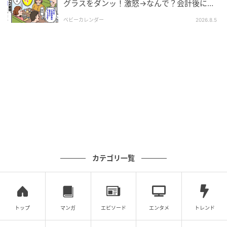
グラスをダンッ！激怒→なんで？会計後に知
義両親は決して悪い人ではないんです。しつこくて、私
った暗黙のルール
の意見を尊重してくれない部分はあります。しかし、
ベビーカレンダー
2026.8.5
私の方もはじめから「こういう人たちだから」と決め
つけて、主張しなかったことも原因だったかもしれま
せん。
今回のことも、義母は母や私のためを思って言ってく
れていたのに、私は「またはじまった」くらいにしか
思えず反省しました。
もしかしたら、言えずにたまったストレスが原因か
な、とも思ったので、これからはもう少し遠慮しない
で主張していこうと思いました。
カテゴリ一覧
※この漫画はママスタに寄せられた体験談やご意見を
元に作成しています。
元記事で読む
トップ
マンガ
エピソード
エンタメ
トレンド