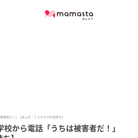
は被害者だ！」【まんが：ミユキママの気持ち】
＞学校から電話「うちは被害者だ！」