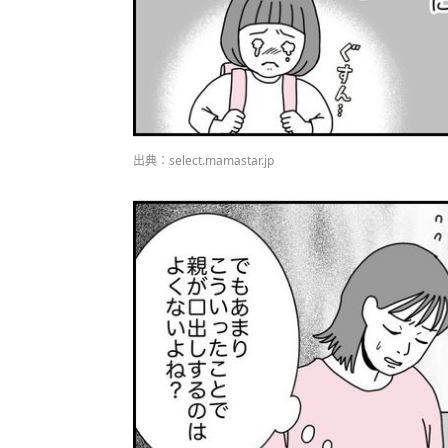
出典：select.mamastar.jp