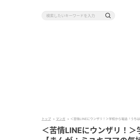
トップ
マンガ
＜苦情LINEにウンザリ！＞学校から電話「うち
＜苦情LINEにウンザリ！