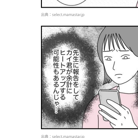
出典：select.mamastar.jp
出典：select.mamastar.jp