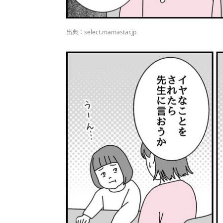
出典：select.mamastar.jp