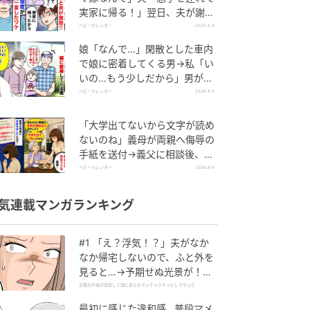
実家に帰る！」翌日、夫が謝罪
してきたワケ
ベビーカレンダー
2026.8.6
娘「なんで…」閑散とした車内
で娘に密着してくる男→私「い
いの…もう少しだから」男が血
相を変え逃げたワケ
ベビーカレンダー
2026.8.6
「大学出てないから文字が読め
ないのね」義母が両親へ侮辱の
手紙を送付→義父に相談後、訪
れた末路とは
ベビーカレンダー
2026.8.6
気連載マンガランキング
#1 「え？浮気！？」夫がなか
なか帰宅しないので、ふと外を
見ると…→予期せぬ光景が！｜
旦那の不倫が発覚して頭に来た
旦那の不倫が発覚して頭に来たのでメチャクチャにしてやった
のでメチャクチャにしてやった
最初に感じた違和感…普段マメ