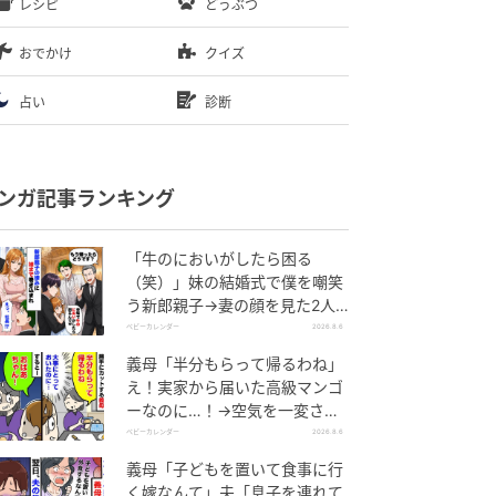
レシピ
どうぶつ
おでかけ
クイズ
占い
診断
ンガ記事ランキング
「牛のにおいがしたら困る
（笑）」妹の結婚式で僕を嘲笑
う新郎親子→妻の顔を見た2人
が絶句したワケ
ベビーカレンダー
2026.8.6
義母「半分もらって帰るわね」
え！実家から届いた高級マンゴ
ーなのに…！→空気を一変させ
た4歳娘の痛快な一言とは
ベビーカレンダー
2026.8.6
義母「子どもを置いて食事に行
く嫁なんて」夫「息子を連れて