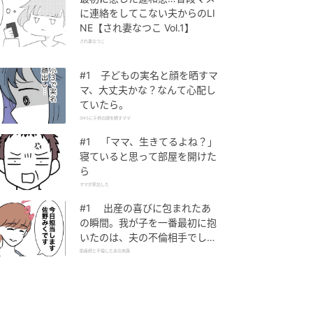
に連絡をしてこない夫からのLI
NE【され妻なつこ Vol.1】
され妻なつこ
#1 子どもの実名と顔を晒すマ
マ、大丈夫かな？なんて心配し
ていたら。
SNSに子供の顔を晒すママ
#1 「ママ、生きてるよね？」
寝ていると思って部屋を開けた
ら
ママが家出した
#1 出産の喜びに包まれたあ
の瞬間。我が子を一番最初に抱
いたのは、夫の不倫相手でし
た。
助産師と不倫した夫の末路