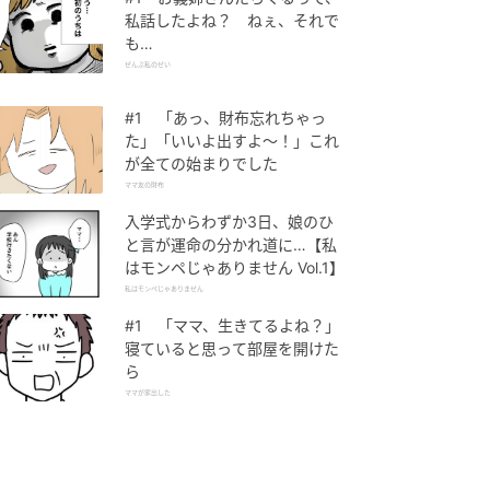
私話したよね？ ねぇ、それで
も…
ぜんぶ私のせい
#1 「あっ、財布忘れちゃっ
た」「いいよ出すよ〜！」これ
が全ての始まりでした
ママ友の財布
入学式からわずか3日、娘のひ
と言が運命の分かれ道に…【私
はモンペじゃありません Vol.1】
私はモンペじゃありません
#1 「ママ、生きてるよね？」
寝ていると思って部屋を開けた
ら
ママが家出した