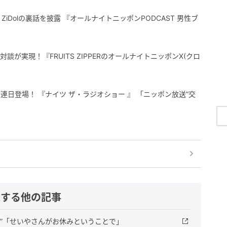
登場！ZiDolの裏話を披露 『オールナイトニッポンPODCAST 男性ブ
』
談が実現！『FRUITS ZIPPERのオールナイトニッポンX(クロ
日登場！ 『ナイツ ザ・ラジオショー 』 「ニッポン放送”交
連する他の記事
”「せいやさんがお休みということで」