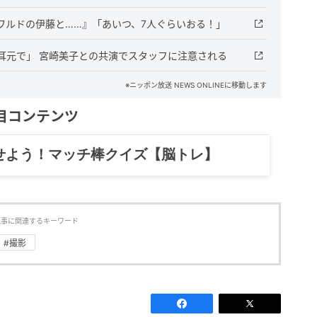
ワルドの伊藤と……』「あいつ、7人ぐらいおる！」
耳元で」 宮崎美子との共演でスタッフに注意される
※ニッポン放送 NEWS ONLINEに移動します
目コンテンツ
記……全部、読めます。
記事に関連するキーワード
#撮影