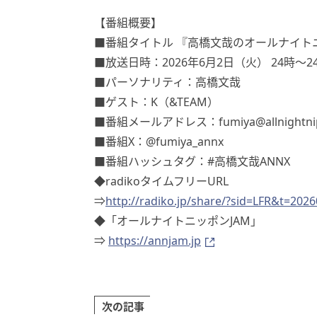
【番組概要】
■番組タイトル 『高橋文哉のオールナイトニ
■放送日時：2026年6月2日（火） 24時～2
■パーソナリティ：高橋文哉
■ゲスト：K（&TEAM）
■番組メールアドレス：fumiya@allnightnip
■番組X：@fumiya_annx
■番組ハッシュタグ：#高橋文哉ANNX
◆radikoタイムフリーURL
⇒
http://radiko.jp/share/?sid=LFR&t=20
◆「オールナイトニッポンJAM」
⇒
https://annjam.jp
次の記事