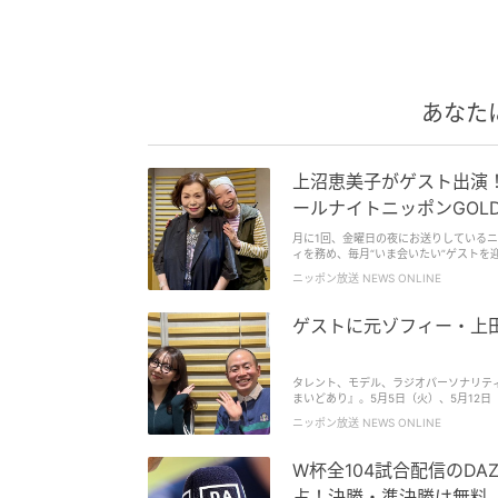
あなた
上沼恵美子がゲスト出演
ールナイトニッポンGOL
月に1回、金曜日の夜にお送りしているニ
ィを務め、毎月“いま会いたい”ゲストを迎
ニッポン放送 NEWS ONLINE
ゲストに元ゾフィー・上
タレント、モデル、ラジオパーソナリテ
まいどあり』。5月5日（火）、5月12日（
ニッポン放送 NEWS ONLINE
W杯全104試合配信のD
占！決勝・準決勝は無料