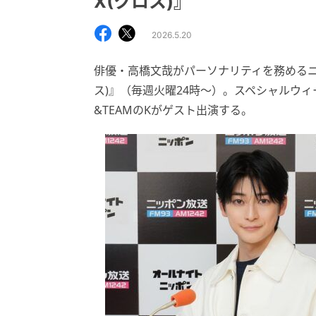
X(クロス)』
2026.5.20
俳優・高橋文哉がパーソナリティを務めるニ
ス)』（毎週火曜24時～）。スペシャルウ
&TEAMのKがゲスト出演する。