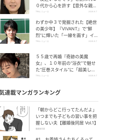
０代から心を許す【意外な親友
芸人】とは？
TRILL ニュース
2026.8.7
わずか中３で発掘された【絶世
の美少年】『VIVANT』で“鮮
烈”に輝いた「一線を画す」イケ
メン俳優
TRILL ニュース
2026.8.7
５５歳で再婚『奇跡の美魔
女』、１０年前の“浴衣”で魅せ
た“圧巻スタイル”に「超美し
い」「うっとり」
TRILL ニュース
2026.8.7
気連載マンガランキング
「朝からどこ行ってたんだよ」
いつまでも子どもの習い事を把
握しない夫【離婚後同居 Vol.1】
離婚後同居
#1 お義姉さんたちくるって、