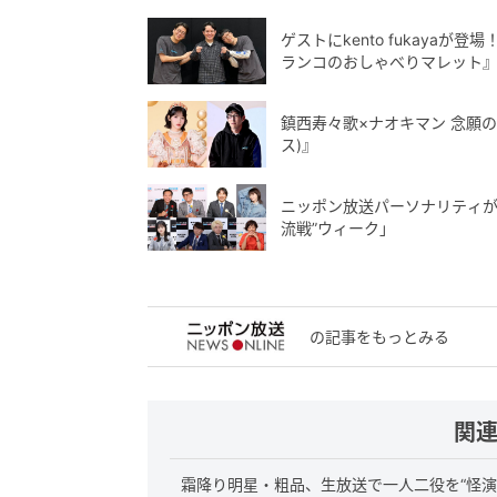
ゲストにkento fukayaが
ランコのおしゃべりマレット
鎮西寿々歌×ナオキマン 念願の対
ス)』
ニッポン放送パーソナリティが連
流戦”ウィーク」
の記事をもっとみる
関
霜降り明星・粗品、生放送で一人二役を“怪演