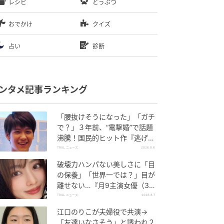
レシピ
どうぶつ
おでかけ
クイズ
占い
診断
ンタメ記事ランキング
「腰抜けそうになった」「ガチ
で？」３年前、“電撃婚”で話題
沸騰！国民的ヒット作『逃げ
恥』で異彩放った【国宝級イケ
TRILL ニュース
2026.8.6
メン】
破壊力ハンパない美しさに「目
の保養」「世界一では？」目が
離せない…『月9主演女優（34
歳）』“極上”美ショットがすご
TRILL ニュース
2026.8.7
い
江口のりこが夫婦役で共演→
「友達いなさそう」と誘われ２