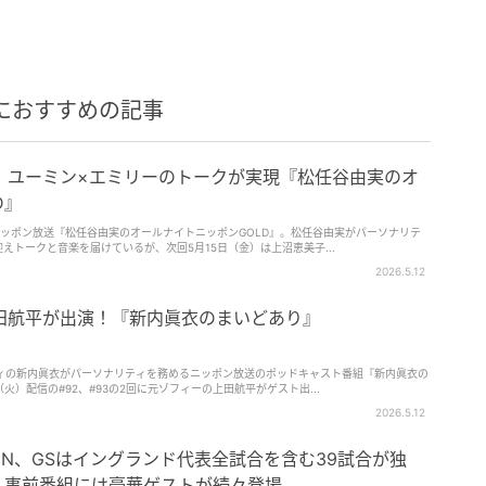
におすすめの記事
！ユーミン×エミリーのトークが実現『松任谷由実のオ
D』
ッポン放送『松任谷由実のオールナイトニッポンGOLD』。松任谷由実がパーソナリテ
えトークと音楽を届けているが、次回5月15日（金）は上沼恵美子...
2026.5.12
田航平が出演！『新内眞衣のまいどあり』
ィの新内眞衣がパーソナリティを務めるニッポン放送のポッドキャスト番組『新内眞衣の
火）配信の#92、#93の2回に元ゾフィーの上田航平がゲスト出...
2026.5.12
AZN、GSはイングランド代表全試合を含む39試合が独
…事前番組には豪華ゲストが続々登場