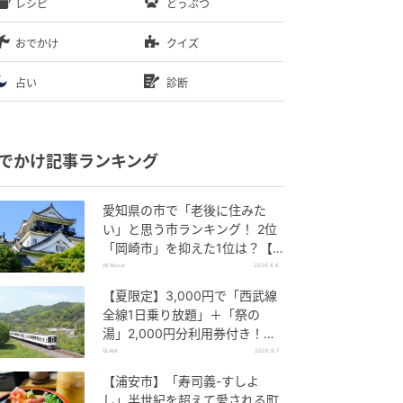
レシピ
どうぶつ
おでかけ
クイズ
占い
診断
でかけ記事ランキング
愛知県の市で「老後に住みた
い」と思う市ランキング！ 2位
「岡崎市」を抑えた1位は？【2
026年調査】
All About
2026.8.6
【夏限定】3,000円で「西武線
全線1日乗り放題」＋「祭の
湯」2,000円分利用券付き！
『秩父 夏のおでかけきっぷ』で
GLAM
2026.8.7
お得に秩父観光
【浦安市】「寿司義-すしよ
し」半世紀を超えて愛される町