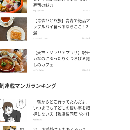
寿司の魅力
リビングWeb
2026.8.7
【青森ひとり旅】青森で絶品ア
ップルパイ食べるならここ！3
選
オレンジページnet
2026.8.7
【天神・ソラリアプラザ】駅チ
カなのにゆったりくつろげる癒
しのカフェ
リビングWeb
2026.8.6
気連載マンガランキング
「朝からどこ行ってたんだよ」
いつまでも子どもの習い事を把
握しない夫【離婚後同居 Vol.1】
離婚後同居
#1 お義姉さんたちくるって、