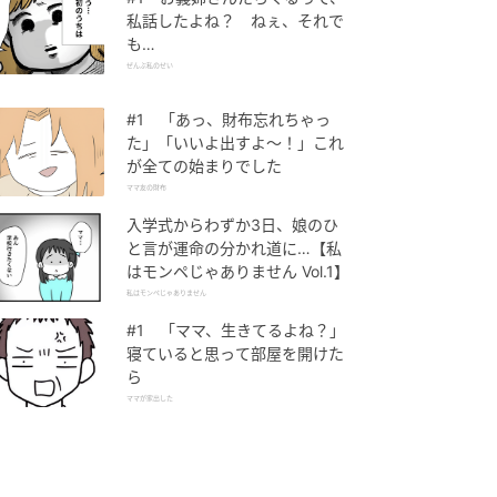
私話したよね？ ねぇ、それで
も…
ぜんぶ私のせい
#1 「あっ、財布忘れちゃっ
た」「いいよ出すよ〜！」これ
が全ての始まりでした
ママ友の財布
入学式からわずか3日、娘のひ
と言が運命の分かれ道に…【私
はモンペじゃありません Vol.1】
私はモンペじゃありません
#1 「ママ、生きてるよね？」
寝ていると思って部屋を開けた
ら
ママが家出した