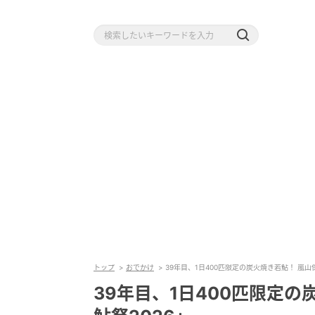
トップ
おでかけ
39年目、1日400匹限定の炭火焼き若鮎！ 嵐山
39年目、1日400匹限定