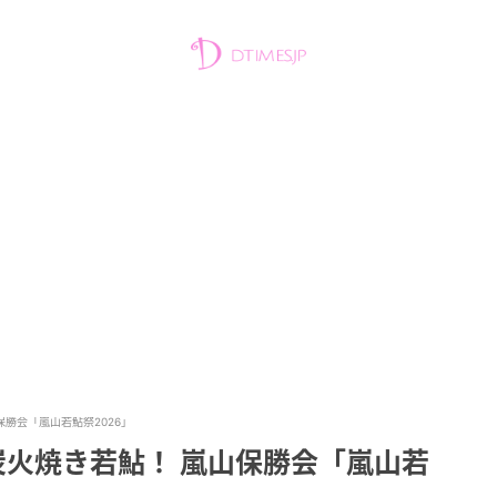
保勝会「嵐山若鮎祭2026」
の炭火焼き若鮎！ 嵐山保勝会「嵐山若