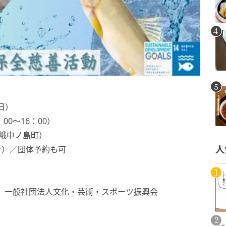
日）
00〜16：00）
峨中ノ島町）
付き）／団体予約も可
人
、一般社団法人文化・芸術・スポーツ振興会