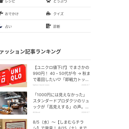
レシピ
どうぶつ
おでかけ
クイズ
占い
診断
ァッション記事ランキング
【ユニクロ値下げ】でまさかの
990円！ 40・50代が今 → 秋ま
で着回したい♡「即戦力トップ
ス」
fashion trend news
2026.8.7
「1000円には見えなかった」
スタンダードプロダクツのリュ
ックが「高見えする」の声。2
個購入する人も
All About
2026.8.7
8/5（水）〜【しまむらチラ
シ】で発見！ 8/15（土）まで