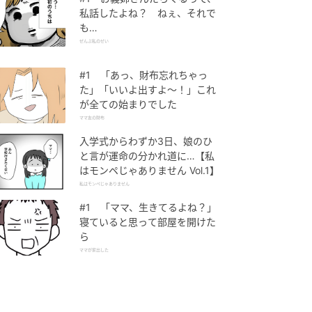
私話したよね？ ねぇ、それで
も…
ぜんぶ私のせい
#1 「あっ、財布忘れちゃっ
た」「いいよ出すよ〜！」これ
が全ての始まりでした
ママ友の財布
入学式からわずか3日、娘のひ
と言が運命の分かれ道に…【私
はモンペじゃありません Vol.1】
私はモンペじゃありません
#1 「ママ、生きてるよね？」
寝ていると思って部屋を開けた
ら
ママが家出した