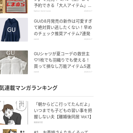
予約できる「大人アイテム」っ
て？
fashion trend news
2026.8.7
GUの8月発売の新作は可愛すぎ
て絶対買い逃したくない！早め
のチェック推奨アイテム7連発
michill
2026.8.7
GUシャツが夏コーデの救世主
♡1枚でも羽織りでも使える！
買って損なし万能アイテム5選
michill
2026.8.7
気連載マンガランキング
「朝からどこ行ってたんだよ」
いつまでも子どもの習い事を把
握しない夫【離婚後同居 Vol.1】
離婚後同居
#1 お義姉さんたちくるって、