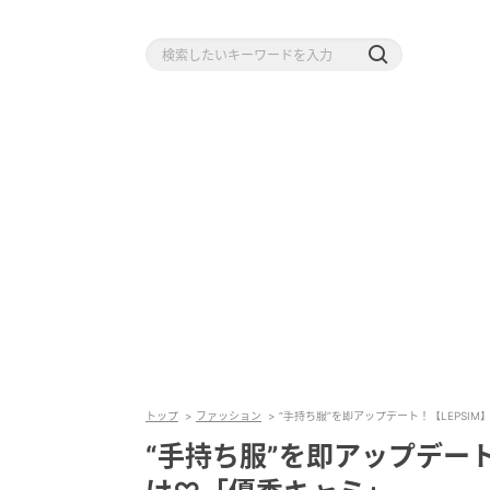
トップ
ファッション
“手持ち服”を即アップデート！【LEPSI
“手持ち服”を即アップデート