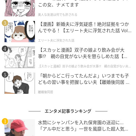
現在は、自身2度目・3年ぶりとなるソロツアー『幾田
この女、ナメてます
りら LIVE TOUR 2026 “Laugh”』を開催中。神戸、横
美人な友達は何でも許される
浜に加え、韓国・ソウル公演を含む3都市を巡るなど、
【漫画】新婚夫に浮気疑惑！絶対証拠をつか
日本国内のみならずグローバルな活躍を見せていま
んでやる！【エリート夫に浮気された話 Vol.
す。
1】
エリート夫に浮気された話
【スカッと漫画】双子の娘より飲み会が大
ライターコメント
事!? 親の自覚がない夫を懲らしめた話【第1
話】
【スカッと漫画】双子の娘より飲み会が大事!? 親の自覚がない夫を
懲らしめた話
透明感のある歌声だけでなく、近年は声優としての主
「朝からどこ行ってたんだよ」いつまでも子
演や「COACH」のアンバサダー就任など、多方面で才
どもの習い事を把握しない夫【離婚後同居 Vo
能を開花させている幾田りらさん。今回1億回を突破し
l.1】
離婚後同居
た『百花繚乱』は、彼女が得意とする繊細な感情表現
に、アニメの舞台設定を彷彿とさせる〝棘〟のあるエ
エンタメ記事ランキング
ッセンスが加わった中毒性の高い一曲です。ソロツア
ー真っ只中でのこの朗報は、ファンにとっても最高の
水筒にシャンパンを入れ保育園の送迎に…
「アル中だと思う」一世を風靡した超人気タ
プレゼントとなったのではないでしょうか。
レント、酒漬けだった日々を告白