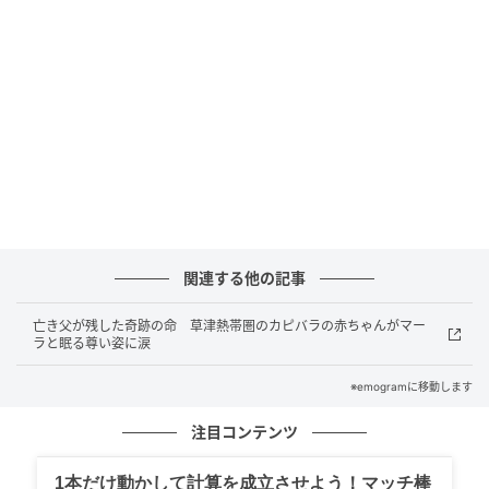
幾田りらさん
関連する他の記事
『百花繚乱』は、TVアニメ『薬屋のひとりごと』第2
期のオープニングテーマとして書き下ろされた楽曲で
亡き父が残した奇跡の命 草津熱帯圏のカピバラの赤ちゃんがマー
ラと眠る尊い姿に涙
す。
※emogramに移動します
サウンドの魅力
： 作品の舞台である「後宮」のエキ
注目コンテンツ
ゾチックな世界観や、そこで巻き起こるミステリーを
サウンドに落とし込んだ、ドラマチックな展開が特
1本だけ動かして計算を成立させよう！マッチ棒