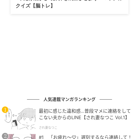
徴。
クイズ【脳トレ】
歌詞への想い
： 主人公・猫猫（マオマオ）に思いを
馳せながら、幾田さん自身を重ね合わせて綴られた歌
詞が多くのリスナーが共感。
蜷川実花とのコラボ
： アーティスト・蜷川実花さん
が撮り下ろした配信ジャケットも話題に。楽曲タイト
ル通り、鮮やかで力強いビジュアルが作品のヒットを
後押し。
国内外で飛躍する2026年、ソロツアーも開催
中
人気連載マンガランキング
YOASOBIのボーカルikuraとしての活動に加え、ソロ
としても圧倒的な存在感を放つ幾田さん。2026年に入
最初に感じた違和感…普段マメに連絡をして
こない夫からのLINE【され妻なつこ Vol.1】
ってからも、アニメ『リラックマ』の主題歌担当やナ
レーション挑戦など、その勢いは止まりません。
され妻なつこ
#1 「お疲れ〜♡」遅刻するなら連絡して！