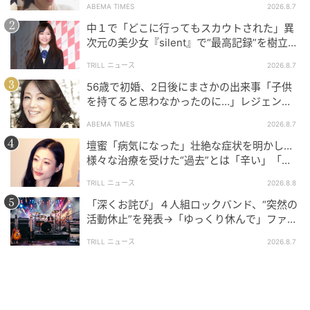
ABEMA TIMES
2026.8.7
元記事で読む
中１で「どこに行ってもスカウトされた」異
次元の美少女『silent』で“最高記録”を樹立し
次の記事
た「反則級」の【トップ女優】
TRILL ニュース
2026.8.7
Snow Man新曲『BANG!!』オリコンデジタル
56歳で初婚、2日後にまさかの出来事「子供
シングル初登場1位！目黒蓮主演映画の主題歌
を持てると思わなかったのに…」レジェンド
もヒット
美魔女が当時の心境を告白
ABEMA TIMES
2026.8.7
の記事をもっとみる
壇蜜「病気になった」壮絶な症状を明かし…
様々な治療を受けた“過去”とは「辛い」「苦
しい」
TRILL ニュース
2026.8.8
「深くお詫び」４人組ロックバンド、“突然の
活動休止”を発表→「ゆっくり休んで」ファン
心配の声
TRILL ニュース
2026.8.7