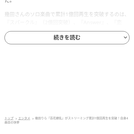
た。
幾田さんのソロ楽曲で累計1億回再生を突破するのは、
『スパークル』（2億回突破）、『Answer』、『恋
風』に続き、自身4曲目の快挙となります。
続きを読む
アニメ『薬屋のひとりごと』の世界観を表現
したポップチューン
トップ
エンタメ
幾田りら『百花繚乱』がストリーミング累計1億回再生を突破！自身4
曲目の快挙