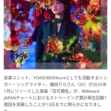
音楽ユニット、YOASOBIのikuraとしても活動するシン
ガー・ソングライター、幾田りらさん（25）が2025年
1月にリリースした楽曲『百花繚乱』が、Billboard
JAPANチャートにおけるストリーミング累計再生回数1
億回を突破したことが13日までに明らかになりまし