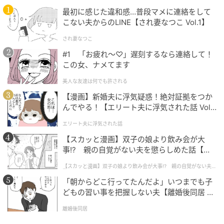
※本クイズは、All About ニュース編集部が企画・作成
最初に感じた違和感…普段マメに連絡をして
したものです
こない夫からのLINE【され妻なつこ Vol.1】
され妻なつこ
#1 「お疲れ〜♡」遅刻するなら連絡して！
文：All About ニュース編集部
この女、ナメてます
元記事で読む
美人な友達は何でも許される
【漫画】新婚夫に浮気疑惑！絶対証拠をつか
次の記事
んでやる！【エリート夫に浮気された話 Vol.
1】
【アナグラムクイズ】「こ ん け つ こ う」を
エリート夫に浮気された話
並び替えると？ 1分以内で挑戦しよう
【スカッと漫画】双子の娘より飲み会が大
事!? 親の自覚がない夫を懲らしめた話【第1
話】
【スカッと漫画】双子の娘より飲み会が大事!? 親の自覚がない夫を
の記事をもっとみる
懲らしめた話
「朝からどこ行ってたんだよ」いつまでも子
どもの習い事を把握しない夫【離婚後同居 Vo
l.1】
離婚後同居