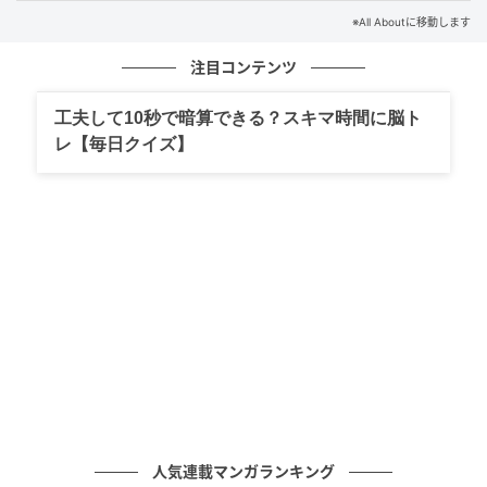
せまさ（狭さ）
※All Aboutに移動します
あせまみれ（汗まみれ）
注目コンテンツ
せまんてぃっく（セマンティック）
工夫して10秒で暗算できる？スキマ時間に脳ト
どれも正しい言葉になりますね。今回は、空間の広が
レ【毎日クイズ】
りを表す言葉、身体的な状態、そして高度な情報処理
に関する用語を組み合わせました。共通の「せま」と
いう音が、窮屈な場所のイメージから、一生懸命に活
動した後の姿、そしてインターネットの未来を支える
技術までを意外な形でつないでいます。音の響きを意
識することで、語彙のネットワークを広げることがで
きたでしょうか。
※本クイズは、複数の解釈・正解が考えられる場合が
あります。本記事では、その中の一例として解答を紹
介しています
人気連載マンガランキング