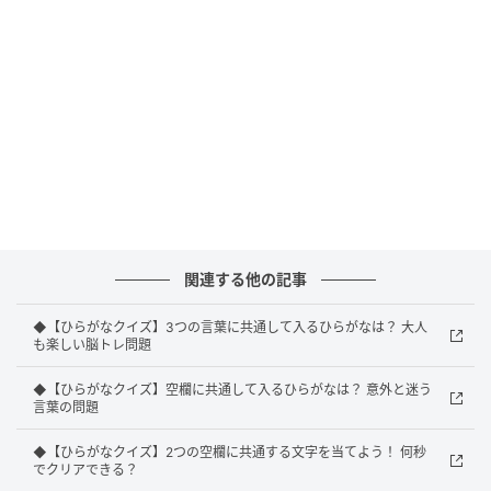
↓
↓
↓
↓
正解：せま
正解は「せま」でした。
関連する他の記事
◆【ひらがなクイズ】3つの言葉に共通して入るひらがなは？ 大人
も楽しい脳トレ問題
解説
◆【ひらがなクイズ】空欄に共通して入るひらがなは？ 意外と迷う
言葉の問題
それぞれの言葉に「せま」を入れると、次のようにな
◆【ひらがなクイズ】2つの空欄に共通する文字を当てよう！ 何秒
ります。
でクリアできる？