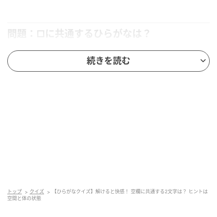
問題：□に共通するひらがなは？
続きを読む
次の言葉に共通して入るひらがなを考えてみましょ
う。
□□さ
あ□□みれ
□□んてぃっく
ヒント：激しい運動の後などに、全身から出た水分で
びっしょりになることを思い浮かべてみてください。
答えを見る
トップ
クイズ
【ひらがなクイズ】解けると快感！ 空欄に共通する2文字は？ ヒントは
空間と体の状態
↓