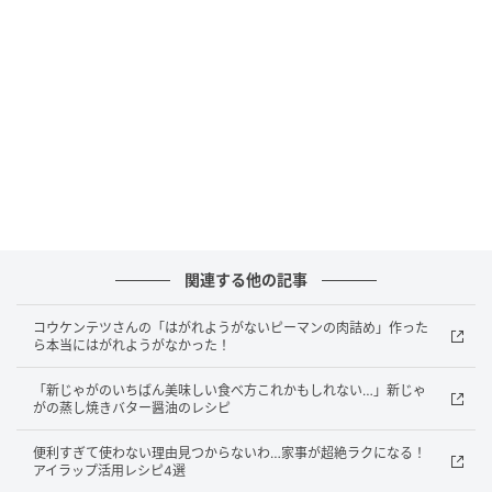
ふわふわのパン生地に、たっぷりの生クリームを挟ん
だ見た目にもかわいい一品は、難しそうに見えて実は
手順通りに作るだけ。おうちカフェやおもてなしにも
ぴったりです。
マリトッツォの材料（6個分）
・A）強力粉 100g
・A）ホットケーキミックス 80g
関連する他の記事
・A）卵 1個
コウケンテツさんの「はがれようがないピーマンの肉詰め」作った
ら本当にはがれようがなかった！
・ドライイースト 6g
「新じゃがのいちばん美味しい食べ方これかもしれない…」新じゃ
がの蒸し焼きバター醤油のレシピ
・牛乳 50ml
便利すぎて使わない理由見つからないわ…家事が超絶ラクになる！
アイラップ活用レシピ4選
・バター（有塩） 20g