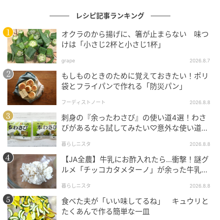
⑨ 生クリームとグラニュー糖をボウルに入れる。氷水
レシピ記事ランキング
を入れたボウルにあてながら泡立て、9分立てにする。
オクラのから揚げに、箸が止まらない 味つ
（ピンと角が立つくらい。泡立てすぎると分離してし
けは「小さじ2杯と小さじ1杯」
まうので注意しながら立ててください。）
grape
2026.8.7
もしものときのために覚えておきたい！ポリ
⑩ パンが冷めたら斜めに切り込みを入れて、クリーム
袋とフライパンで作れる「防災パン」
を挟み、パレットナイフなどでクリームの表面をなめ
らかに調えて出来上がり。
フーディストノート
2026.8.8
刺身の『余ったわさび』の使い道4選！わさ
びがあるなら試してみたい♡意外な使い道を
ほんのり甘くてふんわり♪まあるい練乳蒸し
検証
暮らしニスタ
2026.8.8
パン
【JA全農】牛乳にお酢入れたら…衝撃！謎グ
ルメ「チッコカタメターノ」が余った牛乳の
救世主でした。
暮らしニスタ
2026.8.8
食べた夫が「いい味してるね」 キュウリと
たくあんで作る簡単な一皿