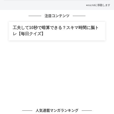
※michillに移動します
・生クリーム 200ml
注目コンテンツ
・グラニュー糖 小さじ4
工夫して10秒で暗算できる？スキマ時間に脳ト
レ【毎日クイズ】
マリトッツォの作り方
① 耐熱ボウルに牛乳を入れ、レンジで20秒（500w）
加熱する。ドライイーストを入れて軽く混ぜる。Aの材
料を入れてへらなどで混ぜる。生地がまとまってきた
ら、台などに出してこねる。
② ある程度生地がまとまったら、バターをちぎっての
せて生地で包み、バターがなじむまでこねる。（べた
べたした生地になりますが、こねるうちにまとまって
きます。）
人気連載マンガランキング