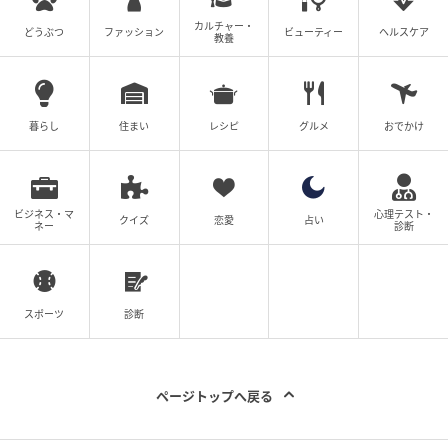
カルチャー・
・ホットケーキミックス 200g
どうぶつ
ファッション
ビューティー
ヘルスケア
教養
・卵 1個
・水 150ml
暮らし
住まい
レシピ
グルメ
おでかけ
・米油 大さじ2
ビジネス・マ
心理テスト・
・練乳 大さじ2
クイズ
恋愛
占い
ネー
診断
練乳蒸しパンの作り方
スポーツ
診断
① ボウルで卵と水、米油、練乳を混ぜてからホットケ
ーキミックスを加えてよく混ぜる。
ページトップへ戻る
② ココットに紙カップを入れて①の生地を8分めまで
入れる。