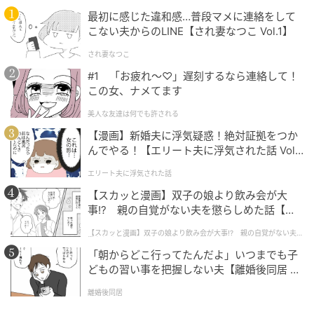
③ 生地がまとまったら、電子レンジ300wで1分加熱す
最初に感じた違和感…普段マメに連絡をして
る。
こない夫からのLINE【され妻なつこ Vol.1】
④ 生地を6分割して丸め、乾燥しないように固く絞っ
され妻なつこ
た濡れ布巾などをかけておく。
#1 「お疲れ〜♡」遅刻するなら連絡して！
この女、ナメてます
⑤ 10分生地を休ませたら、電子レンジ300wで1分加熱
美人な友達は何でも許される
する。
【漫画】新婚夫に浮気疑惑！絶対証拠をつか
んでやる！【エリート夫に浮気された話 Vol.
⑥ オーブンに天板を入れて予熱する。その間、乾燥し
1】
エリート夫に浮気された話
ないようにパン生地には濡れ布巾などをかけ、10分く
【スカッと漫画】双子の娘より飲み会が大
らい休ませる。
事!? 親の自覚がない夫を懲らしめた話【第1
話】
⑦ 天板にパン生地をのせ、180℃で8分位焼く。（お
【スカッと漫画】双子の娘より飲み会が大事!? 親の自覚がない夫を
懲らしめた話
使いのオーブンによって焼く時間は調整してくださ
「朝からどこ行ってたんだよ」いつまでも子
い。）
どもの習い事を把握しない夫【離婚後同居 Vo
l.1】
離婚後同居
⑧ 焼きあがったら、網などにのせて冷ます。