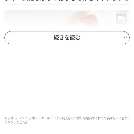
続きを読む
michill
イタリア発祥のスイーツパン「マリトッツォ」が、ホ
トップ
レシピ
ホットケーキミックス使えばパン作りも超簡単！甘くて美味しい！おや
つパンレシピ4選
ットケーキミックスを使って手軽に作れます。