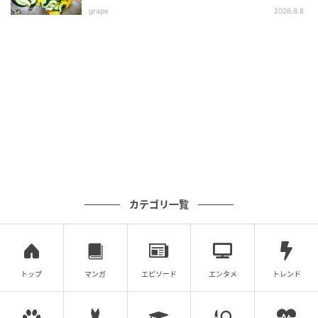
grape
2026.8.8
michill
ホットケーキミックスに練乳を加えた、ほんのり甘く
て優しい味わいの蒸しパン。ココットで蒸すので、ま
カテゴリ一覧
あるいかわいい形に仕上がります。
朝食やおやつにぴったりな、シンプルで失敗知らずの
レシピです。
トップ
マンガ
エピソード
エンタメ
トレンド
練乳蒸しパンの材料（4人分）