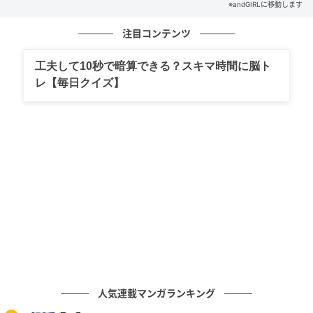
※andGIRLに移動します
文／andGIRLweb編集部
出典元／コトバンク
注目コンテンツ
元記事で読む
工夫して10秒で暗算できる？スキマ時間に脳ト
次の記事
レ【毎日クイズ】
【陶冶】はなんと読む？意外と知らないこの
言葉！
の記事をもっとみる
人気連載マンガランキング