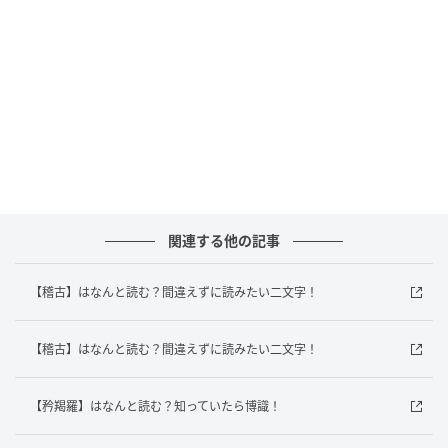
andGIRL
正解は「ほうじゅう」でした！
「放縦」は「ほうじゅう」と読み、周りやルールを気
にせず、自分の好きなように振る舞うことを意味する
言葉です。ちょっとしたわがままや、自分勝手な行動
を表すときに使われますよ。実はこれ、もともとは中
国の古典からきている言葉で、昔から「あまり自由す
関連する他の記事
ぎるのは良くないよ」と注意するために使われていた
んだとか。漢字の見た目からは読み方も意味も少し想
【稽古】はなんと読む？間違えずに読みたい二文字！
像しにくいですが、さらっと読めるとかっこいい一語
ですね！
【稽古】はなんと読む？間違えずに読みたい二文字！
家族や友だちにも、「知ってる？」と聞いて自慢して
【矜羯羅】はなんと読む？知っていたら博識！
みて！