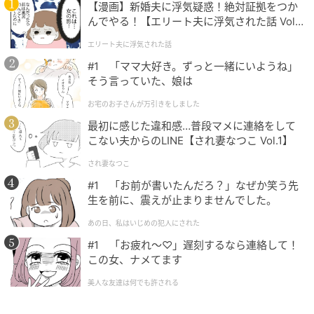
【漫画】新婚夫に浮気疑惑！絶対証拠をつか
んでやる！【エリート夫に浮気された話 Vol.
1】
エリート夫に浮気された話
#1 「ママ大好き。ずっと一緒にいようね」
そう言っていた、娘は
お宅のお子さんが万引きをしました
最初に感じた違和感…普段マメに連絡をして
こない夫からのLINE【され妻なつこ Vol.1】
され妻なつこ
#1 「お前が書いたんだろ？」なぜか笑う先
生を前に、震えが止まりませんでした。
あの日、私はいじめの犯人にされた
#1 「お疲れ〜♡」遅刻するなら連絡して！
この女、ナメてます
美人な友達は何でも許される