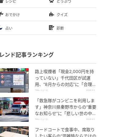
レシピ
どうぶつ
おでかけ
クイズ
占い
診断
レンド記事ランキング
路上喫煙者「現金2,000円を持
っていない」千代田区が試運
用、“8月からの対応”に「合理
的」「他地域にも広げて」
TRILL ニュース
2026.8.5
「救急隊がコンビニを利用しま
す」神奈川県秦野市からの“重要
なお知らせ”に「悲しい世の中だ
な」「ぜひ休んでください」
TRILL ニュース
2026.8.5
フードコートで食事中、席取り
したい客らの“混雑時ならではの