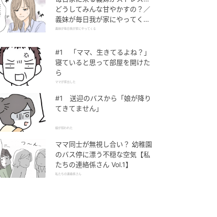
どうしてみんな甘やかすの？／
義妹が毎日我が家にやってくる
（1）【義父母がシンドイんで
義妹が毎日我が家にやってくる
す！ まんが】
#1 「ママ、生きてるよね？」
寝ていると思って部屋を開けた
ら
ママが家出した
#1 送迎のバスから「娘が降り
てきてません」
娘が拐われた
ママ同士が無視し合い？ 幼稚園
のバス停に漂う不穏な空気【私
たちの連絡係さん Vol.1】
私たちの連絡係さん