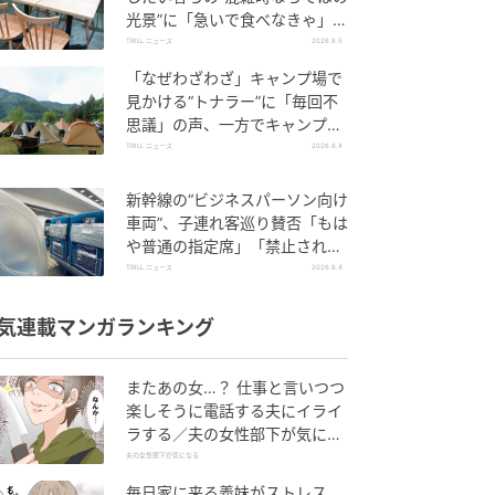
光景”に「急いで食べなきゃ」
「待ってほしい」
TRILL ニュース
2026.8.5
「なぜわざわざ」キャンプ場で
見かける“トナラー”に「毎回不
思議」の声、一方でキャンプ場
ならではの事情も
TRILL ニュース
2026.8.4
新幹線の“ビジネスパーソン向け
車両”、子連れ客巡り賛否「もは
や普通の指定席」「禁止されて
いない」
TRILL ニュース
2026.8.4
気連載マンガランキング
またあの女…？ 仕事と言いつつ
楽しそうに電話する夫にイライ
ラする／夫の女性部下が気にな
る（1）【夫婦の危機 まんが】
夫の女性部下が気になる
毎日家に来る義妹がストレス…