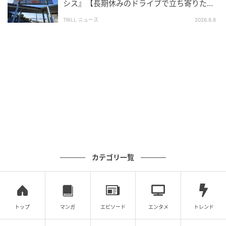
シス』【長期休みのドライブで立ち寄りたい
むらなかなおと／臨床心理士・公認心理師。人の神経
SA・PA】300名が選ぶ1位に「グルメが充
TRILL ニュース
2026.8.8
学的な多様性に着目し、脳・神経由来の異文化相互理
実」
解の促進、および働き方や学び方の多様性が尊重され
る社会の実現を目指して活動。著書に『〈叱る依存〉
がとまらない』（紀伊國屋書店）など。
イラスト／こにしかえ（kodomoe2023年6月号掲載）
元記事で読む
次の記事
【「叱る」との付き合い方】「いいかげんに
カテゴリ一覧
して!!」毎日同じことで叱ってしまうのはな
ぜ？
の記事をもっとみる
トップ
マンガ
エピソード
エンタメ
トレンド