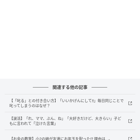
れている内容」ではないことがほとんど。
fact2 「叱る」が有効なのは、 すぐにやめさ
せたいときだけ
命の危険などの
緊急時には有効
「叱る」には即効性があるので、命の危険がある場合
や、誰かに危害が及ぶ場合など、一刻も早くやめさせ
なければならない、という状況では、むしろ叱ること
が有効。ただし、子どもがそれをやめたら、ダラダラ
関連する他の記事
と叱り続けず、気持ちを切り換えることが大切。
【「叱る」との付き合い方】「いいかげんにして!!」毎日同じことで
叱ってしまうのはなぜ？
【涙活】「れ、ママ、ぶん、ね」「大好きだけど、大きらい」子ど
もに言われて「泣けた言葉」
【お金の教育】小2の娘が友達にお年玉を配った!? 理由は…。