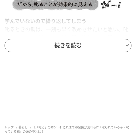
学んでいないので繰り返してしまう
叱るときの親は、一刻も早く改めさせたいと思い、叱
られている子どもは、一刻も早く逃れたいと思って相
手に従う。そのため、親は「叱ってうまくいった」と
続きを読む
錯覚しがち。子どもは学んでいないので同じことを繰
り返し、親は何度も叱ることに。
謝る理由は「叱るのをやめてほしいから」で、「叱ら
トップ
暮らし
【「叱る」のホント】これまでの常識が変わる!?「叱られている子・叱
っている親」の頭の中とは？