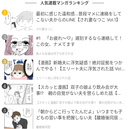
人気連載マンガランキング
せる」
最初に感じた違和感…普段マメに連絡をして
✖ ケンカしちゃダメ！
こない夫からのLINE【され妻なつこ Vol.1】
〇 どうしたら仲良く遊べるか考えてみて！
され妻なつこ
#1 「お疲れ〜♡」遅刻するなら連絡して！
受け身ではなく
この女、ナメてます
考えさせることが必要
美人な友達は何でも許される
「こうしなさい」「これはダメ」と親が言い続ける限
【漫画】新婚夫に浮気疑惑！絶対証拠をつか
り、子どもは受け身になりがち。気分よく過ごしてい
んでやる！【エリート夫に浮気された話 Vol.
るときに、言い聞かせたり、問題を投げかけたりする
1】
エリート夫に浮気された話
ことで、子どもは自分事として考えられるようになっ
てきます。
【スカッと漫画】双子の娘より飲み会が大
事!? 親の自覚がない夫を懲らしめた話【第1
話】
【スカッと漫画】双子の娘より飲み会が大事!? 親の自覚がない夫を
懲らしめた話
「朝からどこ行ってたんだよ」いつまでも子
どもの習い事を把握しない夫【離婚後同居 Vo
l.1】
離婚後同居