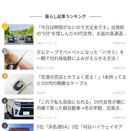
暮らし記事ランキング
「今日は時間がないので大丈夫です」出発前
の“5分”を惜しんだ40代女性、お盆の高速道
路で家族旅行の予定が崩れたワケ
TRILL ニュース
2026.8.8
ガムテープでベトベトになった『ハサミ』を
一瞬で切れ味抜群によみがえらせる方法！
教えてくれたのは
暮らしニスタ
2026.8.8
「空港の売店とかでよく見る！」1本持ってる
と100均の無敵なケーブル
michill
2026.8.8
「これで私も自由になれる」20代女性が親に
内緒で買った軽自動車→冬の早朝、交差点で
迎えた“残酷な結末”
TRILL ニュース
2026.8.8
3位『浜名湖SA』2位『刈谷ハイウェイオア
村中直人先生