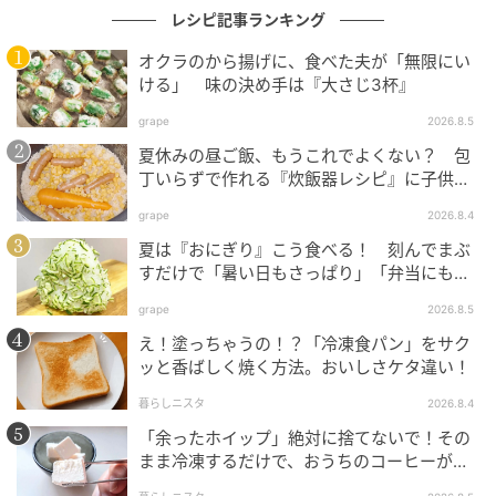
レシピ記事ランキング
オクラのから揚げに、食べた夫が「無限にい
ける」 味の決め手は『大さじ3杯』
grape
2026.8.5
夏休みの昼ご飯、もうこれでよくない？ 包
丁いらずで作れる『炊飯器レシピ』に子供が
E・レシピ
大喜び！
grape
2026.8.4
2. 鍋に水気をきったジャガイモとたっぷりの水を入
夏は『おにぎり』こう食べる！ 刻んでまぶ
れ、強火にかけて煮たったら中火にし、竹串がスッと
すだけで「暑い日もさっぱり」「弁当にもい
い」
刺さる位までゆでる。
grape
2026.8.5
え！塗っちゃうの！？「冷凍食パン」をサク
ッと香ばしく焼く方法。おいしさケタ違い！
暮らしニスタ
2026.8.4
「余ったホイップ」絶対に捨てないで！その
まま冷凍するだけで、おうちのコーヒーが
〈お店レベル〉に激変します♡