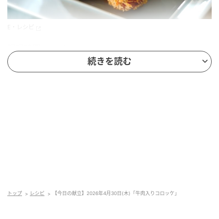
E・レシピ
調理時間：30分
続きを読む
カロリー：803Kcal
レシピ制作：管理栄養士、料理家 杉本 亜希子
材料（2人分）
ジャガイモ 3~4個
牛肉 (こま切れ)200g
ショウガ (せん切り)1片分
トップ
レシピ
【今日の献立】2026年4月30日(木)「牛肉入りコロッケ」
＜調味料＞