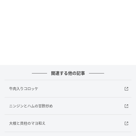
酒 大さじ1.5
みりん 大さじ1.5
砂糖 大さじ1.5
しょうゆ 大さじ2
サラダ油 小さじ2
関連する他の記事
＜衣＞
牛肉入りコロッケ
小麦粉 大さじ1~2
ニンジンとハムの甘酢炒め
溶き卵 1個分
大根と貝柱のマヨ和え
パン粉 1~1.5カップ