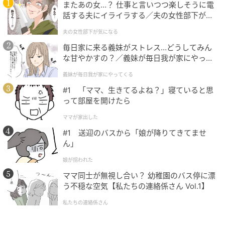
またあの女…？ 仕事と言いつつ楽しそうに電
話する夫にイライラする／夫の女性部下が気
になる（1）【夫婦の危機 まんが】
夫の女性部下が気になる
毎日家に来る義妹がストレス…どうしてみん
E・レシピ
な甘やかすの？／義妹が毎日我が家にやって
くる（1）【義父母がシンドイんです！ まん
義妹が毎日我が家にやってくる
が】
【作り方】
#1 「ママ、生きてるよね？」寝ていると思
って部屋を開けたら
1. フライパンにサラダ油を強火で熱し、牛肉、ショウ
ママが家出した
ガを炒め合わせ、色が変わってきたら＜調味料＞の材
#1 送迎のバスから「娘が降りてきてませ
料を加える。煮たったら中火にし、煮汁が少なくなる
ん」
まで炒める。
娘が拐われた
ママ同士が無視し合い？ 幼稚園のバス停に漂
う不穏な空気【私たちの連絡係さん Vol.1】
私たちの連絡係さん