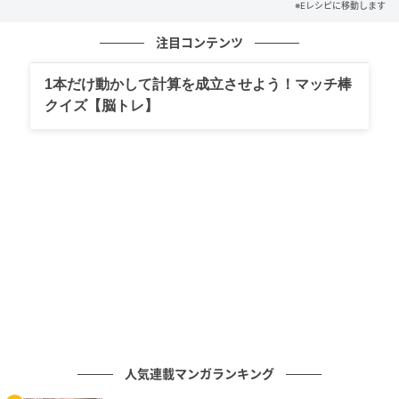
※Eレシピに移動します
揚げ油 適量 サラダ菜 2~4枚
注目コンテンツ
プチトマト 4個
1本だけ動かして計算を成立させよう！マッチ棒
クイズ【脳トレ】
【下準備】
ジャガイモは皮をむいて4～6つに切り、水に放つ。牛
肉はザク切りにする。揚げ油は170℃に予熱し始め
る。
人気連載マンガランキング