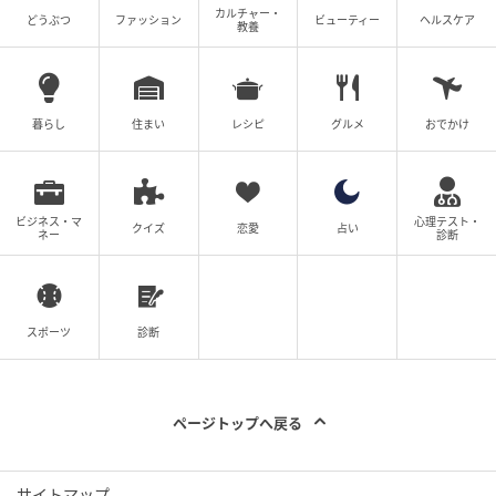
カルチャー・
どうぶつ
ファッション
ビューティー
ヘルスケア
教養
暮らし
住まい
レシピ
グルメ
おでかけ
E・レシピ
4. 粗熱が取れたら、食べやすい大きさの小判型にまる
め、＜衣＞の小麦粉、溶き卵、パン粉を順につける。
ビジネス・マ
心理テスト・
クイズ
恋愛
占い
ネー
診断
スポーツ
診断
ページトップへ戻る
サイトマップ