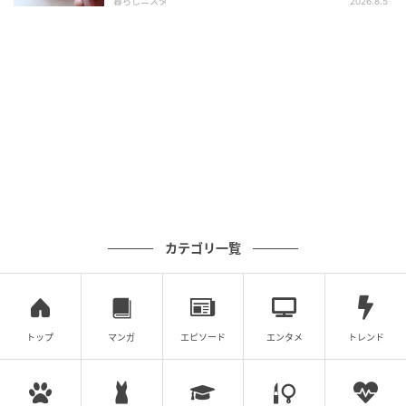
暮らしニスタ
2026.8.5
E・レシピ
3. ゆで汁を捨てて強めの弱火にかけ、ジャガイモを転
がすように鍋を振り、水分を飛ばす。熱いうちにマッ
シャー等でつぶし、(1)を加えて混ぜ合わせる。
カテゴリ一覧
トップ
マンガ
エピソード
エンタメ
トレンド