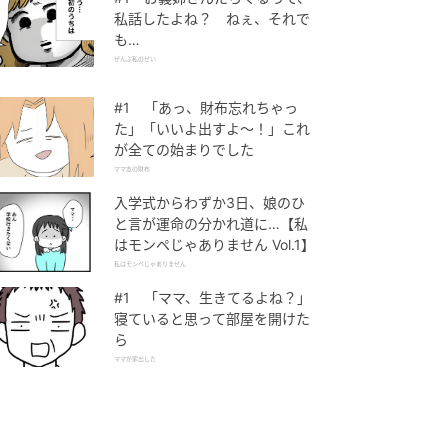
私話したよね？ ねぇ、それで
も…
ぜんぶ私のせい
#1 「あっ、財布忘れちゃっ
た」「いいよ出すよ〜！」これ
が全ての始まりでした
ママ友の財布
入学式からわずか3日、娘のひ
と言が運命の分かれ道に…【私
はモンペじゃありません Vol.1】
私はモンペじゃありません
#1 「ママ、生きてるよね？」
寝ていると思って部屋を開けた
ら
ママが家出した