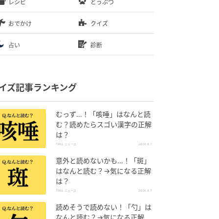
レシピ
どうぶつ
おでかけ
クイズ
占い
診断
イズ記事ランキング
むっず…！「咳唾」はなんと読
む？読めたらスゴい漢字の正解
は？
TRILL ニュース
2026.8.7
意外と読めないかも…！「斑」
はなんと読む？→気になる正解
は？
TRILL ニュース
2026.8.7
読めそうで読めない！「勺」は
なんと読む？→気になる正解