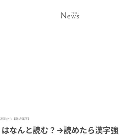
強者かも【難読漢字】
」はなんと読む？→読めたら漢字強