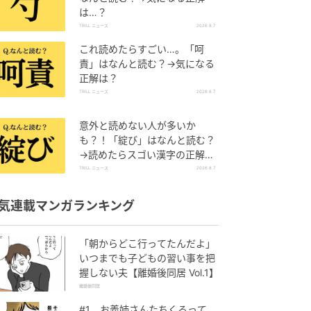
は…？
TRILL ニュース
2026.8.7
これ読めたらすごい…。「呵
責」はなんと読む？→気になる
正解は？
TRILL ニュース
2026.8.7
意外と読めない人が多いか
も？！「綻び」はなんと読む？
→読めたらスゴい漢字の正解
は…？
TRILL ニュース
2026.8.7
気連載マンガランキング
「朝からどこ行ってたんだよ」
いつまでも子どもの習い事を把
握しない夫【離婚後同居 Vol.1】
離婚後同居
#1 お義姉さんたちくるって、