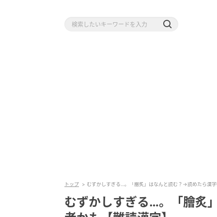
トップ
むずかしすぎる…。「膾炙」はなんと読む？→読めたら漢字
むずかしすぎる…。「膾炙