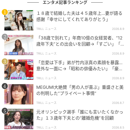
エンタメ記事ランキング
NEWSクライシス
１８歳で結婚した夫は４５歳年上…妻が語る
［配信日時］2026年4月29日（水）
感謝「幸せにしてくれてありがとう」
［出演者］天竺川原、川北茂澄（真空ジェシカ）
TRILL ニュース
2026.8.9
［番組URL］
https://tver.jp/episodes/epnnf3jc4a?p=0
「38歳で別れて」年商10億の女経営者、“12
歳年下夫”との出会いを回顧→「すごい」「ド
（C）テレビ大阪
ラマチック」の声
TRILL ニュース
2026.8.9
次の記事
「恋愛は下手」弟が竹内涼真の素顔を暴露…
意外な一面に→「昭和の俳優みたい」「豪快
#1 「お疲れ〜♡」遅刻するなら連絡して！
な方」
この女、ナメてます
TRILL ニュース
2026.8.9
MEGUMI大絶賛「男の人が喜ぶ」重盛さと美
の判明した“プライベート事情”
の記事をもっとみる
TRILL ニュース
2026.8.7
元オリンピック選手「誰にも言いたくなかっ
た」１３歳年下夫との“離婚危機”を回顧
TRILL ニュース
2026.8.5