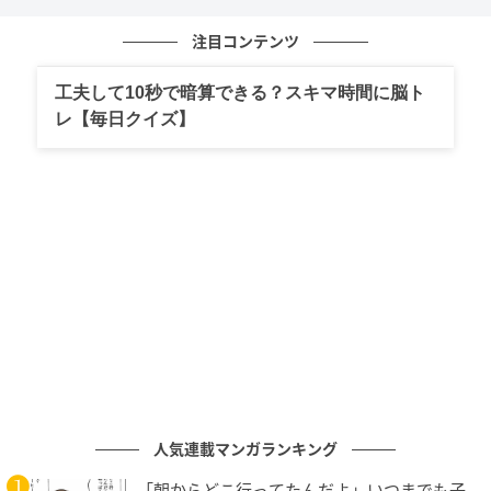
員。
注目コンテンツ
また2025年のユーキャン人気講座年間ランキングでは
工夫して10秒で暗算できる？スキマ時間に脳ト
実用ボールペン字が第1位を獲得し、SNSで注目を集め
レ【毎日クイズ】
る美文字アーティスト・りささんの関連書籍はシリー
ズ累計12万部を突破するなど、手書きの価値を見直す
動きが広がっています。
スタジオで手紙交換、川北さん「形に残るだ
けでいいものですね」
人気連載マンガランキング
「朝からどこ行ってたんだよ」いつまでも子