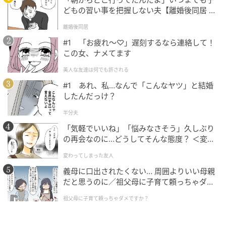
どもの習い事を把握しない夫【離婚後同居 Vo
l.1】
離婚後同居
#1 「お疲れ〜♡」遅刻するなら連絡して！
この女、ナメてます
（C）テレビ大阪
美人な友達は何でも許される
番組後半では天竺川原さんと川北さんがその場で手紙
#1 あれ、私…なんで「こんなヤツ」と結婚
したんだっけ？
を書き合う場面も。天竺川原さんは「携帯なら何かを
しながら送れるけど、手紙は集中しないと書けない。
半分夫
気持ちの入り方が全然違う」と実感を語りました。
「気軽でいいね」「悩みなさそう」久しぶり
の再会なのに…どうしてそんな態度？ ＜変わ
川北さんは受け取った手紙を読み上げた後、「僕らは
ってしまった友人 1話＞【ため息がこぼれる
変わってしまった友人
日には】
喋っても残らない。形に残るというだけでもいいもの
義母に口出されたくない… 周囲よりいい母親
ですね」としみじみ。デジタルでは体験できない手紙
だと思うのに／祖父母に子育て頼っちゃダメ
ならではの温かさを、2人のやり取りが証明する放送回
ですか？（1）【私のママ友付き合い事情 ま
祖父母に子育て頼っちゃダメですか？
となりました。
んが】