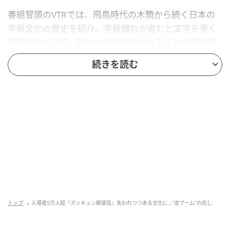
番組冒頭のVTRでは、飛鳥時代の木簡から続く日本の
手紙文化の歴史を紹介。手紙離れが進むと文字を書く
習慣がなくなり、脳への刺激が失われることで認知機
能や教育現場への深刻な影響が懸念されると指摘しま
続きを読む
した。
さらに歴史学の観点からは、聖徳太子や松尾芭蕉が残
したような当時の生きた声を伝える一級資料が後世か
ら失われることを意味すると警鐘を鳴らしています。
天竺川原さんは「ポストがなくなると生活の見栄えが
ガラッと変わる」と語り、川北さんも「手紙の温かさ
がなくなっていってるのは寂しい」とコメントしまし
た。
トップ
入場者5万人超『ズッキュン郵便局』失われつつある文化に…“逆ブーム”の兆し
"ズッキュン郵便局"にZ世代が殺到、美文字ブ
ームも到来