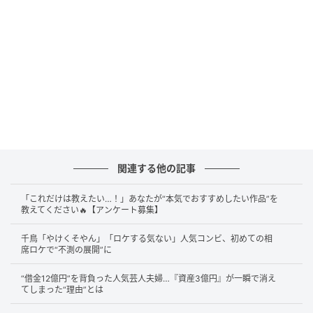
関連する他の記事
「これだけは教えたい…！」あなたが“本気でおすすめしたい作品”を
（C）テレビ大阪
教えてください🔥【アンケート募集】
手紙離れに歯止めをかけようと、日本郵政が仕掛けた
千鳥「やけくそやん」「ロケする気ない」人気コンビ、初めての相
席ロケで“不測の展開”に
期間限定の体験型ストア『ズッキュン郵便局』が紹介
されました。撮影した写真が本物の切手になる“ズッキ
“借金12億円”を背負った人気芸人夫婦…『資産3億円』が一瞬で消え
ュン切手プリ”や“ドッキンハートレター”など心ときめ
てしまった“理由”とは
く仕掛けが満載で、Z世代を中心に累計5万人以上を動