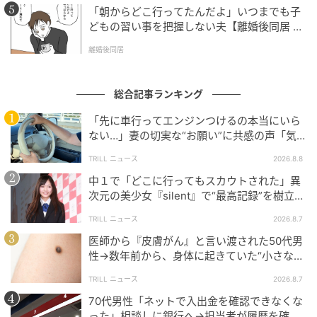
「朝からどこ行ってたんだよ」いつまでも子
どもの習い事を把握しない夫【離婚後同居 Vo
l.1】
離婚後同居
総合記事ランキング
「先に車行ってエンジンつけるの本当にいら
ない…」妻の切実な“お願い”に共感の声「気
づかないんですよね…」
TRILL ニュース
2026.8.8
中１で「どこに行ってもスカウトされた」異
次元の美少女『silent』で“最高記録”を樹立し
た「反則級」の【トップ女優】
TRILL ニュース
2026.8.7
医師から『皮膚がん』と言い渡された50代男
性→数年前から、身体に起きていた“小さな異
変”に「あのとき受診していれば…」
TRILL ニュース
2026.8.7
70代男性「ネットで入出金を確認できなくな
った」相談しに銀行へ→担当者が履歴を確認