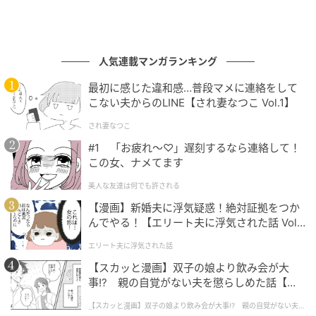
人気連載マンガランキング
最初に感じた違和感…普段マメに連絡をして
こない夫からのLINE【され妻なつこ Vol.1】
され妻なつこ
#1 「お疲れ〜♡」遅刻するなら連絡して！
この女、ナメてます
美人な友達は何でも許される
【漫画】新婚夫に浮気疑惑！絶対証拠をつか
んでやる！【エリート夫に浮気された話 Vol.
1】
エリート夫に浮気された話
【スカッと漫画】双子の娘より飲み会が大
事!? 親の自覚がない夫を懲らしめた話【第1
話】
【スカッと漫画】双子の娘より飲み会が大事!? 親の自覚がない夫を
懲らしめた話