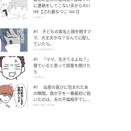
に連絡をしてこない夫からのLI
NE【され妻なつこ Vol.1】
され妻なつこ
#1 子どもの実名と顔を晒すマ
マ、大丈夫かな？なんて心配し
ていたら。
SNSに子供の顔を晒すママ
#1 「ママ、生きてるよね？」
寝ていると思って部屋を開けた
ら
ママが家出した
#1 出産の喜びに包まれたあ
の瞬間。我が子を一番最初に抱
いたのは、夫の不倫相手でし
た。
助産師と不倫した夫の末路