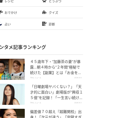
レシピ
どうぶつ
おでかけ
クイズ
占い
診断
ンタメ記事ランキング
４５歳年下・“加藤茶の妻”が暴
露…朝４時から“２年間”極秘で
続けた【副業】とは「お金を稼
ぐのって大変」
TRILL ニュース
2026.8.6
「日曜劇場ヤバくない？」「天
才的に面白い」劇場版が“興収１
５億”を記録！「一生言い続け
る」放送後も続く“切望の声”
TRILL ニュース
2026.8.5
偏差値７０超え『超難関校』出
身！「次元が違う」「完璧すぎ