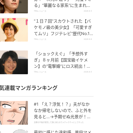
る」“華麗なる家系”に生まれた
【規格外の逸材】
TRILL ニュース
2026.8.5
“１日７回”スカウトされた【バ
ケモノ級の美少女】「可愛すぎ
てムリ」フジテレビ“歴代No.1
作”で輝いた『美人女優』
TRILL ニュース
2026.8.6
「ショックえぐ」「予想外す
ぎ」８ヶ月前【国宝級イケメ
ン】の“電撃婚”にロス続出！興
収“９５億超え”シリーズで輝い
TRILL ニュース
2026.8.5
た逸材
気連載マンガランキング
#1 「え？浮気！？」夫がなか
なか帰宅しないので、ふと外を
見ると…→予期せぬ光景が！｜
旦那の不倫が発覚して頭に来た
旦那の不倫が発覚して頭に来たのでメチャクチャにしてやった
のでメチャクチャにしてやった
最初に感じた違和感…普段マメ