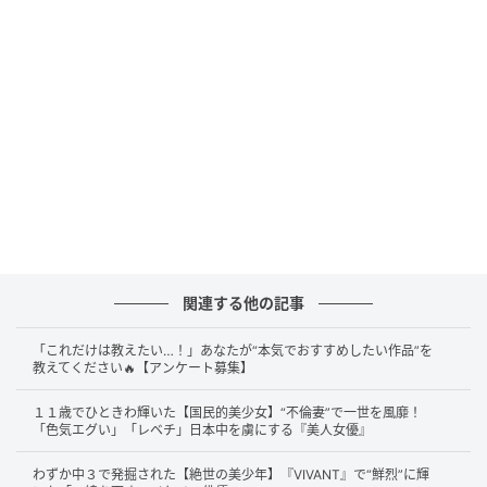
に花開いたのが、NHK大河ドラマ『
いだてん～東京オ
リムピック噺～
』での熱演だったのです。
大河ドラマ初出演となった本作で杉咲花さんが演じた
のは、シマーー和装で登場し、やがてチュニックへと
衣装が変わっていく中で、女子体育発展に身を捧げた
人物の輝きが表現されました。古き良き時代から新し
い時代への転換期を、杉咲花さんは身体全体で表現し
ていました。和装での端正さから始まり、やがて新し
い領域を切り開くために身を投じるシマの決意が、衣
装の変化とともに鮮やかに浮かび上がります。単なる
関連する他の記事
ファッションの変化ではなく、一人の女性が時代の波
に翻弄されながらも、女子体育の発展という使命に生
「これだけは教えたい…！」あなたが“本気でおすすめしたい作品”を
教えてください🔥【アンケート募集】
きる覚悟が観客に深く伝わってくるーーそうした圧倒
的な熱演だったといえるでしょう。それは「役をつか
１１歳でひときわ輝いた【国民的美少女】“不倫妻”で一世を風靡！
「色気エグい」「レベチ」日本中を虜にする『美人女優』
むスピード感」という松本潤さんの評価を、見事に体
現していたと感じさせます。
わずか中３で発掘された【絶世の美少年】『VIVANT』で“鮮烈”に輝