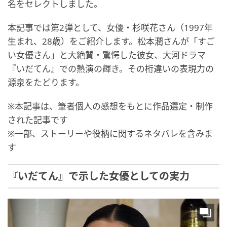
名をセレクトしました。
本記事では第2弾として、女優・杉咲花さん（1997年
生まれ、28歳）をご紹介します。松本潤さんが「すご
い女優さん」と大絶賛・驚愕した彼女、大河ドラマ
『いだてん』での熱演の輝き。その桁違いの表現力の
源泉をたどります。
※本記事は、筆者個人の感想をもとに作品選定・制作
された記事です
※一部、ストーリーや役柄に関するネタバレを含みま
す
『いだてん』で示した女優としての実力