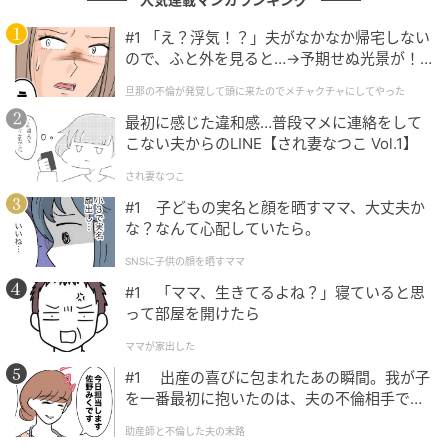
時は大きく進み、母が切り開いた女子体育の道は、社
会的な認識とともに発展していました。その新しい時
#1 「え？浮気！？」夫がなかなか帰宅しない
代で、りくが担う役割は母の世代が願った未来を形に
ので、ふと外を見ると…→予期せぬ光景が！
｜旦那の不倫が発覚して頭に来たのでメチャ
していく使者となることでした。杉咲花さんが表現し
旦那の不倫が発覚して頭に来たのでメチャクチャにしてやった
クチャにしてやった
たりくには、シマで示した情熱がありながらも、一世
最初に感じた違和感…普段マメに連絡をして
代進んだ静かな確信に満ちていました。同じ杉咲花さ
こない夫からのLINE【され妻なつこ Vol.1】
んの身体から、時代を隔てて二つの世代の想いが立ち
され妻なつこ
上がる――その表現の深さは、彼女が持つ「エンジ
#1 子どもの実名と顔を晒すママ、大丈夫か
ン」の本質を象徴していたといえるでしょう。
な？なんて心配していたら。
物語的には母と娘という二つの世代ですが、杉咲花さ
SNSに子供の顔を晒すママ
んが示したのは、単なる異なる世代の演じ分けではな
#1 「ママ、生きてるよね？」寝ていると思
って部屋を開けたら
く、一つの想い・一つの使命が、時間を超えて継承さ
れていく表現そのものだったと感じさせます。シマが
ママが家出した
切り開いた女子体育の道を、静かに、しかし確実に歩
#1 出産の喜びに包まれたあの瞬間。我が子
んでいくりくの姿は、役を追うごとに深まる表現の本
を一番最初に抱いたのは、夫の不倫相手でし
た。
質を示すものでもあったでしょう。こうした複数の役
助産師と不倫した夫の末路