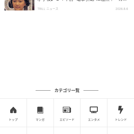
す。
で悲しい」惜しまれる“逸材”
TRILL ニュース
2026.8.6
その実力の証となったのが、
第40回日本アカデミー賞
での最優秀助演女優賞、新人俳優賞の受賞
です。映画
『湯を沸かすほどの熱い愛
』での出演によりこの栄誉
を手にした杉咲花さんの授賞式での姿は、多くの視聴
者に印象を与え、彼女の実力を改めて世に知らしめる
ものとなりました。
役への向き合い方、登場人物の背景にある時代性への
理解――こうした要素が、杉咲花さんの表現に奥行き
をもたらしていると言えるでしょう。
カテゴリ一覧
繊細さと力強さを同時に宿し、どんな時代の役柄にも
全身で魂を吹き込む表現力。杉咲花さんのこれからの
活躍から、ますます目が離せなくなりそうです。
トップ
マンガ
エピソード
エンタメ
トレンド
※記事は執筆時点の情報です