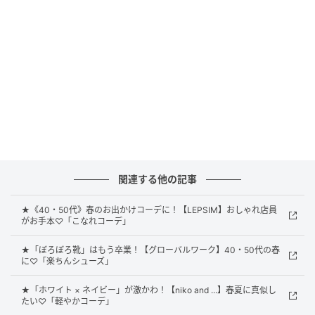
で長く着用できる万能チュニック」と紹介されている
こちらのシアーシャツ。ゆるりとしたシルエットとチ
ュニック丈はこなれ感たっぷり。上品な透け感がある
おかげで長めの着丈でも圧を感じにくく、繊細な雰囲
気をまとえそうです。タンクトップ × キャミサロペッ
トの組み合わせで気になる肌感を程よくセーブするの
にも◎
レーストップスの上に重ねて甘さを控えめに
関連する他の記事
★《40・50代》春のお出かけコーデに！【LEPSIM】おしゃれ店員
がお手本♡「こなれコーデ」
★「ぼろぼろ靴」はもう卒業！【グローバルワーク】40・50代の春
に♡「楽ちんシューズ」
★「ホワイト × ネイビー」が激かわ！【niko and ...】春夏に真似し
たい♡「軽やかコーデ」