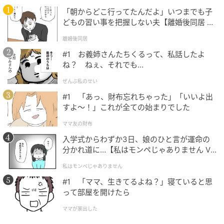
深みのあるダークブラウンのパンツは、レーストップ
「朝からどこ行ってたんだよ」いつまでも子
ス × ブルーのシアーシャツの重ね着で爽やかなムード
どもの習い事を把握しない夫【離婚後同居 Vo
l.1】
を演出。シャツに透け感があることで、カラーアイテ
離婚後同居
ム同士の組み合わせも盛りすぎ感なくサマになりそう
#1 お義姉さんたちくるって、私話したよ
です。トレンドキーワードとして挙げられるレースア
ね？ ねぇ、それでも…
イテムも、シアーシャツから覗かせれば甘さが抑えら
ぜんぶ私のせい
れ、コーデのちょうどいいアクセントになってくれる
#1 「あっ、財布忘れちゃった」「いいよ出
はず。
すよ〜！」これが全ての始まりでした
ママ友の財布
入学式からわずか3日、娘のひと言が運命の
印象的なピンクもシアー素材ならまろやか
分かれ道に…【私はモンペじゃありません Vo
l.1】
私はモンペじゃありません
#1 「ママ、生きてるよね？」寝ていると思
って部屋を開けたら
ママが家出した