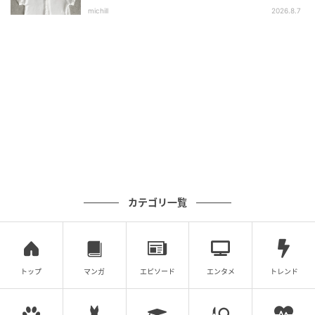
選
出典：and ST
michill
2026.8.7
「羽織ものとしても使えるので、夏まで使えること間
違いなし」と、スタッフmaityさんはダスティピンクの
シャツをタンクトップにオン。アイボリーやグレージ
ュといった淡色で揃えた上下に、旬のピンクが華やか
さを加えています。目を引くカラーでも、素材が色の
強さをまろやかにしてくれるのが大人も頼りやすい優
秀ポイントかも。
旬のキャミソールを上に重ねてメリハリを演
カテゴリ一覧
出
トップ
マンガ
エピソード
エンタメ
トレンド