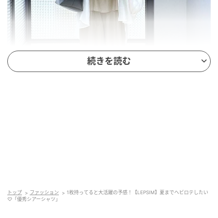
続きを読む
出典：and ST
【LEPSIM】「シアーシャツ長袖チュニック」
¥5,990（税込）
トップ
ファッション
1枚持ってると大活躍の予感！【LEPSIM】夏までヘビロテしたい
♡「優秀シアーシャツ」
今回注目したのは、公式ECサイトにて「春先から夏ま