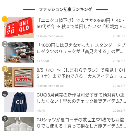
ファッション記事ランキング
【ユニクロ値下げ】でまさかの990円！ 40・
50代が今 → 秋まで着回したい♡「即戦力ト
ップス」
fashion trend news
2026.8.7
「1000円には見えなかった」スタンダードプ
ロダクツのリュックが「高見えする」の声。
2個購入する人も
All About
2026.8.7
8/5（水）〜【しまむらチラシ】で発見！ 8/1
5（土）まで予約できる「大人アイテム」っ
て？
fashion trend news
2026.8.7
GUの8月発売の新作は可愛すぎて絶対買い逃
したくない！早めのチェック推奨アイテム7
連発
michill
2026.8.7
GUシャツが夏コーデの救世主♡1枚でも羽織
りでも使える！買って損なし万能アイテム5