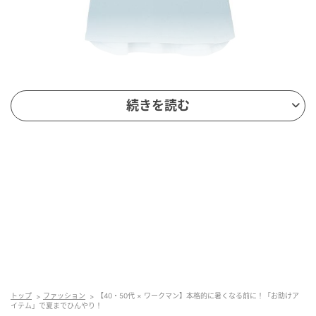
続きを読む
出典：ワークマン
【ワークマン】「レディースシャーリングスリーブプ
ルオーバー」¥1,280（税込）
身頃部分に接触冷感素材を採用した、ひんやりとした
着心地が期待できるトップス。花柄のボリューム袖が
可愛らしく、ブラウスのような華やかさも演出できま
す。二の腕をさりげなく隠せるのも嬉しいところ。後
ろのみやや長めになった裾で、お尻まわりも上手にカ
バーできそうです。
トップ
ファッション
【40・50代 × ワークマン】本格的に暑くなる前に！「お助けア
イテム」で夏までひんやり！