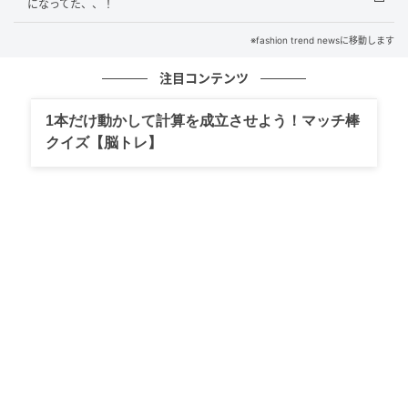
になってた、、！
※fashion trend newsに移動します
出典：ワークマン
注目コンテンツ
【ワークマン】「レディースハイストレッチUVクール
モンパン」¥1,780（税込）
1本だけ動かして計算を成立させよう！マッチ棒
クイズ【脳トレ】
接触冷感に加えて、UVカットや撥水など機能が充実し
たパンツ。ストレッチ性があって動きやすく、日常使
いからスポーツシーンまで幅広く活躍しそうです。コ
ンパクトに畳んで持ち運べるパッカブル仕様なので、
旅行やレジャーのお供にもおすすめ。シワになりにく
いイージーケア素材で、お手入れのしやすさも魅力で
す。
※すべての商品情報・画像はワークマン出典です。
※記事内の情報は執筆時のものになります。価格変更
や、販売終了の可能性もございます。最新の商品情報