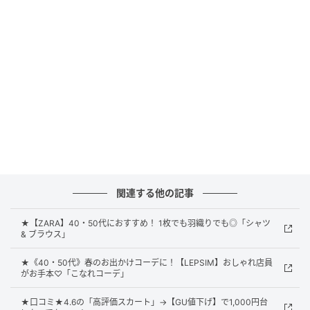
充実機能で夏はもちろん梅雨時期にも！
関連する他の記事
★【ZARA】40・50代におすすめ！ 1枚でも羽織りでも◎「シャツ
& ブラウス」
★《40・50代》春のお出かけコーデに！【LEPSIM】おしゃれ店員
がお手本♡「こなれコーデ」
★口コミ★4.6の「高評価スカート」→【GU値下げ】で1,000円台