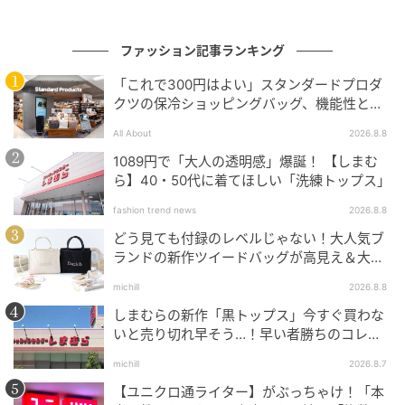
の記事をもっとみる
ファッション記事ランキング
「これで300円はよい」スタンダードプロダ
クツの保冷ショッピングバッグ、機能性とデ
ザインでネット大絶賛
All About
2026.8.8
1089円で「大人の透明感」爆誕！ 【しまむ
ら】40・50代に着てほしい「洗練トップス」
fashion trend news
2026.8.8
どう見ても付録のレベルじゃない！大人気ブ
ランドの新作ツイードバッグが高見え＆大容
量♡
michill
2026.8.8
しまむらの新作「黒トップス」今すぐ買わな
いと売り切れ早そう…！早い者勝ちのコレ買
いリスト
michill
2026.8.7
【ユニクロ通ライター】がぶっちゃけ！「本