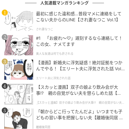
人気連載マンガランキング
は各お店・ブランドなどにご確認くださいませ。
最初に感じた違和感…普段マメに連絡をして
writer：桃川 アン
こない夫からのLINE【され妻なつこ Vol.1】
学生時代からアパレル店員を経験し、卒業後もファッ
され妻なつこ
ション企業で約10年就業。結婚と出産を機に、ファッ
#1 「お疲れ〜♡」遅刻するなら連絡して！
ションライターに転身。アパレル店員の経験を生かし
この女、ナメてます
たトレンド提案型の情報発信を得意とする。特に、大
美人な友達は何でも許される
人を彩る明るいカラーや、ちょっと凝ったデザインな
【漫画】新婚夫に浮気疑惑！絶対証拠をつか
ど、ベーシック派にも“1歩踏み出すきっかけ”になるフ
んでやる！【エリート夫に浮気された話 Vol.
ァッション記事の執筆を目指し、FTNやコーデスナッ
1】
エリート夫に浮気された話
プなどのメディアで活動中。
【スカッと漫画】双子の娘より飲み会が大
事!? 親の自覚がない夫を懲らしめた話【第1
元記事で読む
話】
【スカッと漫画】双子の娘より飲み会が大事!? 親の自覚がない夫を
懲らしめた話
次の記事
「朝からどこ行ってたんだよ」いつまでも子
どもの習い事を把握しない夫【離婚後同居 Vo
『1,000円台』でこのおしゃれさ！【しまむ
l.1】
ら】大人のこなれ見えに♡「注目トップス」
離婚後同居