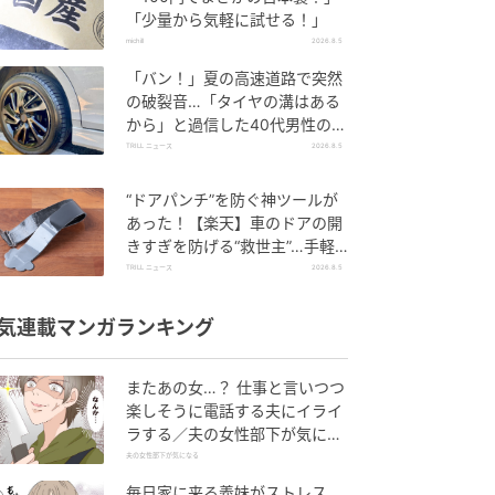
「少量から気軽に試せる！」
michill
2026.8.5
「バン！」夏の高速道路で突然
の破裂音…「タイヤの溝はある
から」と過信した40代男性の後
悔
TRILL ニュース
2026.8.5
“ドアパンチ”を防ぐ神ツールが
あった！【楽天】車のドアの開
きすぎを防げる“救世主”…手軽
で「子どもの乗り降りに便利」
TRILL ニュース
2026.8.5
の声も！
気連載マンガランキング
またあの女…？ 仕事と言いつつ
楽しそうに電話する夫にイライ
ラする／夫の女性部下が気にな
る（1）【夫婦の危機 まんが】
夫の女性部下が気になる
毎日家に来る義妹がストレス…