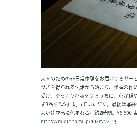
大人のための非日常体験をお届けするサービ
づきを得られる法話から始まり、坐禅の作
受け、ゆっくり呼吸をするうちに、心が穏
ず3品を作法に則っていただく。最後は写
よい達成感に包まれる。約2時間。¥6,600 東
https://m.otonami.jp/40ZrVVX