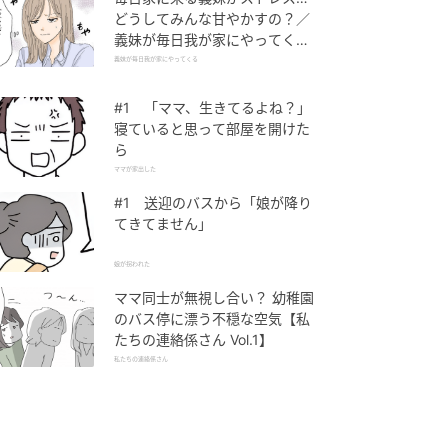
どうしてみんな甘やかすの？／
義妹が毎日我が家にやってくる
（1）【義父母がシンドイんで
義妹が毎日我が家にやってくる
す！ まんが】
#1 「ママ、生きてるよね？」
寝ていると思って部屋を開けた
ら
ママが家出した
#1 送迎のバスから「娘が降り
てきてません」
娘が拐われた
ママ同士が無視し合い？ 幼稚園
のバス停に漂う不穏な空気【私
たちの連絡係さん Vol.1】
私たちの連絡係さん