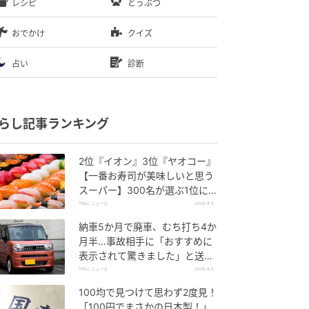
レシピ
どうぶつ
おでかけ
クイズ
占い
診断
らし記事ランキング
2位『イオン』3位『ヤオコー』
【一番お寿司が美味しいと思う
スーパー】300名が選ぶ1位に
「本格的な美味しさ」「食べ応
TRILL ニュース
2026.8.5
えがある」
納車5か月で廃車、むち打ち4か
月半…事故相手に「おすすめに
表示されて驚きました」と送っ
た結末
TRILL ニュース
2026.8.5
100均で見つけて思わず2度見！
「100円でまさかの日本製！」