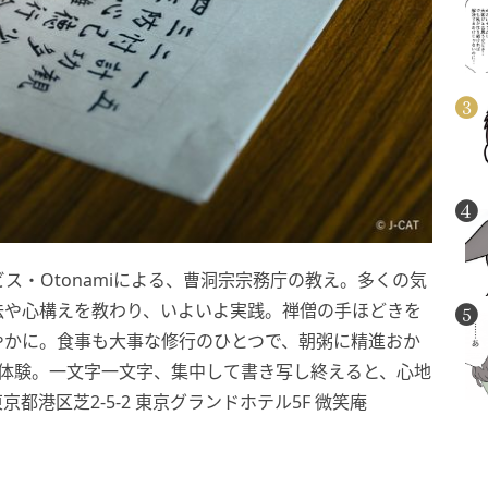
ス・Otonamiによる、曹洞宗宗務庁の教え。多くの気
法や心構えを教わり、いよいよ実践。禅僧の手ほどきを
やかに。食事も大事な修行のひとつで、朝粥に精進おか
経体験。一文字一文字、集中して書き写し終えると、心地
京都港区芝2-5-2 東京グランドホテル5F 微笑庵