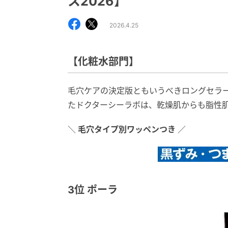
ス2026】
2026.4.25
【化粧水部門】
毛穴ケアの決定版ともいうべきロングセラ
たドクターシーラボは、乾燥肌からも脂性
＼
毛穴タイプ別ワッペンつき
／
3位 ポーラ