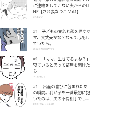
に連絡をしてこない夫からのLI
NE【され妻なつこ Vol.1】
され妻なつこ
#1 子どもの実名と顔を晒すマ
マ、大丈夫かな？なんて心配し
ていたら。
SNSに子供の顔を晒すママ
#1 「ママ、生きてるよね？」
寝ていると思って部屋を開けた
ら
ママが家出した
#1 出産の喜びに包まれたあ
の瞬間。我が子を一番最初に抱
いたのは、夫の不倫相手でし
た。
助産師と不倫した夫の末路