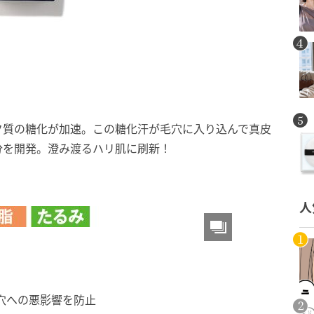
ク質の糖化が加速。この糖化汗が毛穴に入り込んで真皮
分を開発。澄み渡るハリ肌に刷新！
人
穴への悪影響を防止