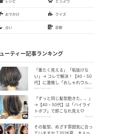
レシピ
どうぶつ
おでかけ
クイズ
占い
診断
ューティー記事ランキング
「重たく見える」「垢抜けな
い」→ コレで解決！【40・50
代】に激推し「おしゃれウル
フ」
fashion trend news
2026.8.6
「ずっと同じ髪型飽きた、、」
→【40・50代】は「ハイライ
トボブ」で即こなれ見え♡
fashion trend news
2026.8.6
その髪型、めざす雰囲気に合っ
ていますか？2026夏、大人ヘ