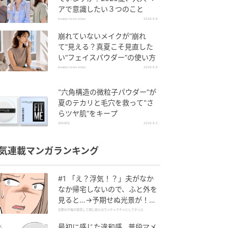
アで意識したい３つのこと
beauty news tokyo
2026.8.6
崩れていないメイクが“崩れ
て”見える？真夏こそ見直した
い“フェイスパウダー”の使い方
beauty news tokyo
2026.8.6
‟六角構造の微粒子パウダー”が
夏のテカリと毛穴を救って‟さ
らツヤ肌”をキープ
GINGER
2026.8.5
気連載マンガランキング
#1 「え？浮気！？」夫がなか
なか帰宅しないので、ふと外を
見ると…→予期せぬ光景が！｜
旦那の不倫が発覚して頭に来た
旦那の不倫が発覚して頭に来たのでメチャクチャにしてやった
のでメチャクチャにしてやった
最初に感じた違和感…普段マメ