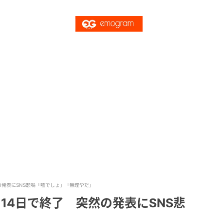
の発表にSNS悲鳴「嘘でしょ」「無理やだ」
14日で終了 突然の発表にSNS悲