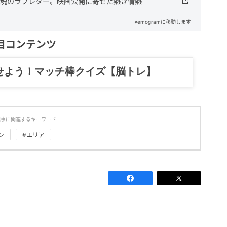
った〝魂のラブレター〟映画公開に寄せた熱き情熱
※emogramに移動します
目コンテンツ
せよう！マッチ棒クイズ【脳トレ】
記事に関連するキーワード
ン
#エリア