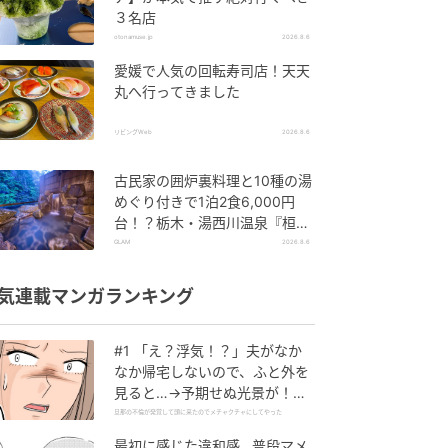
３名店
otonamuse.jp
2026.8.6
愛媛で人気の回転寿司店！天天
丸へ行ってきました
リビングWeb
2026.8.6
古民家の囲炉裏料理と10種の湯
めぐり付きで1泊2食6,000円
台！？栃木・湯西川温泉『桓武
平氏ゆかりの宿 揚羽』で叶う秘
GLAM
2026.8.6
境ステイ
気連載マンガランキング
#1 「え？浮気！？」夫がなか
なか帰宅しないので、ふと外を
見ると…→予期せぬ光景が！｜
旦那の不倫が発覚して頭に来た
旦那の不倫が発覚して頭に来たのでメチャクチャにしてやった
のでメチャクチャにしてやった
最初に感じた違和感…普段マメ