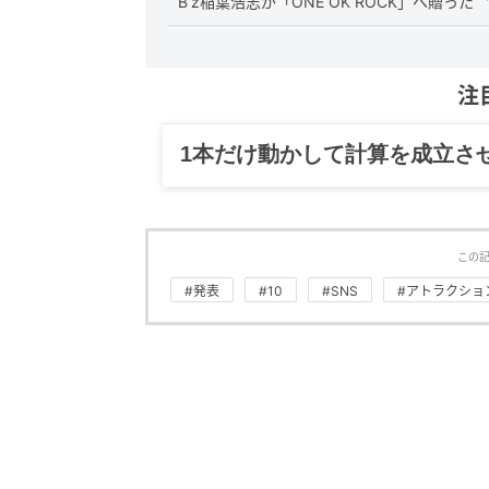
B’z稲葉浩志が「ONE OK ROCK」へ贈
注
1本だけ動かして計算を成立さ
この
#発表
#10
#SNS
#アトラクショ