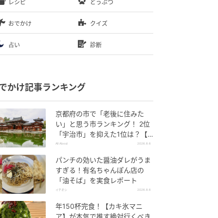
レシピ
どうぶつ
おでかけ
クイズ
占い
診断
でかけ記事ランキング
京都府の市で「老後に住みた
い」と思う市ランキング！ 2位
「宇治市」を抑えた1位は？【2
026年調査】
All About
2026.8.6
パンチの効いた醤油ダレがうま
すぎる！有名ちゃんぽん店の
「油そば」を実食レポート
イチオシ
2026.8.6
年150杯完食！【カキ氷マニ
ア】が本気で推す絶対行くべき