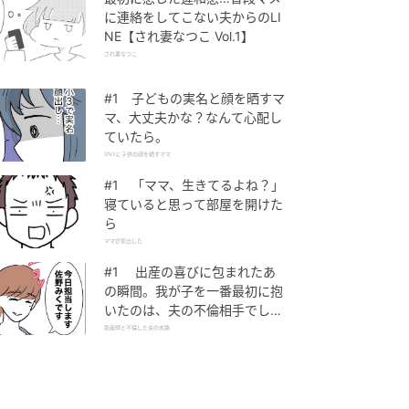
に連絡をしてこない夫からのLI
NE【され妻なつこ Vol.1】
され妻なつこ
#1 子どもの実名と顔を晒すマ
マ、大丈夫かな？なんて心配し
ていたら。
SNSに子供の顔を晒すママ
#1 「ママ、生きてるよね？」
寝ていると思って部屋を開けた
ら
ママが家出した
#1 出産の喜びに包まれたあ
の瞬間。我が子を一番最初に抱
いたのは、夫の不倫相手でし
た。
助産師と不倫した夫の末路